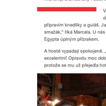
V
d
připravím knedlíky a guláš. Ja
smažák,“ říká Marcela. U ná
Egypta úplným přízrakem.
A hosté vypadají spokojeně. „
excelentní! Opravdu moc dobrá
protože se mu už přejedla hot