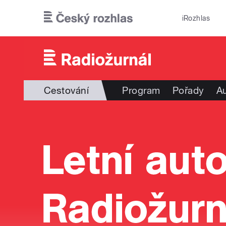
Přejít k hlavnímu obsahu
iRozhlas
Cestování
Program
Pořady
Au