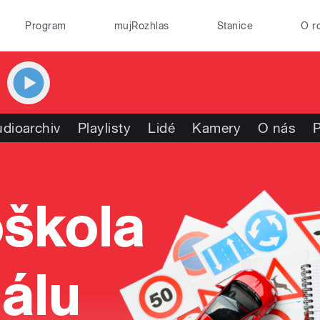
Program
mujRozhlas
Stanice
O r
dioarchiv
Playlisty
Lidé
Kamery
O nás
P