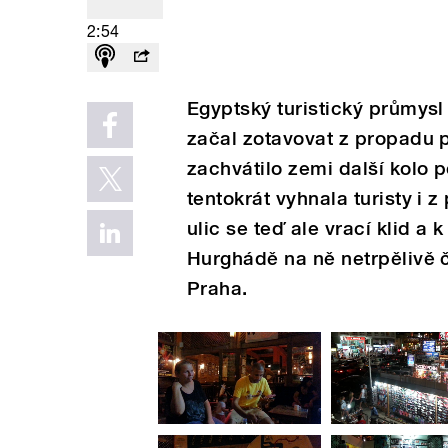
2:54
Egyptský turistický průmysl
začal zotavovat z propadu 
zachvátilo zemi další kolo p
tentokrát vyhnala turisty i 
ulic se teď ale vrací klid a 
Hurghádě na ně netrpělivě 
Praha.