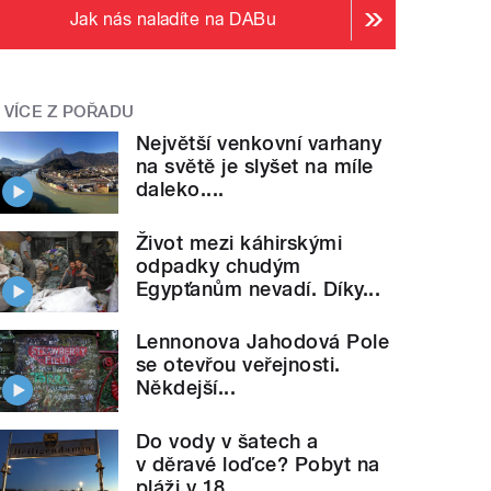
Jak nás naladíte na DABu
VÍCE Z POŘADU
Největší venkovní varhany
na světě je slyšet na míle
daleko....
Život mezi káhirskými
odpadky chudým
Egypťanům nevadí. Díky...
Lennonova Jahodová Pole
se otevřou veřejnosti.
Někdejší...
Do vody v šatech a
v děravé loďce? Pobyt na
pláži v 18....