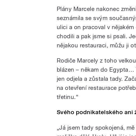
Plány Marcele nakonec změnil
seznámila se svým současný
ulici a on pracoval v nějak
chodili a pak jsme si psali. J
nějakou restauraci, můžu ji ot
Rodiče Marcely z toho velkou
blázen – někam do Egypta… T
jen odjela a zůstala tady. Zač
na otevření restaurace potřeb
třetinu.“
Svého podnikatelského ani ž
„Já jsem tady spokojená, mě