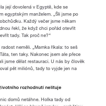
a její dovolená v Egyptě, kde se
m egyptským manželem. „Šli jsme po
ém obchůdku. Každý večer jsme někam
ednou řekl, že když chci pořád otevřít
evřít tady. Tak proč ne?“
 radost neměli. „Mamka říkala: to seš
áta, ten taky. Nakonec jsem ale přece
ali jsme dělat restauraci. U nás by člověk
oval pět miliónů, tady to vyjde jen na
ivotního rozhodnutí nelituje
 nic domů netáhne. Holka tady od