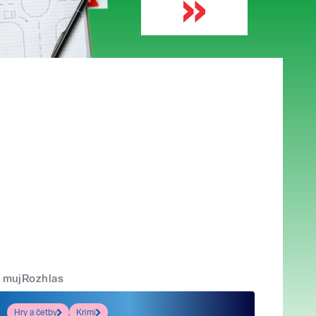
mujRozhlas
Hry a četby
Krimi