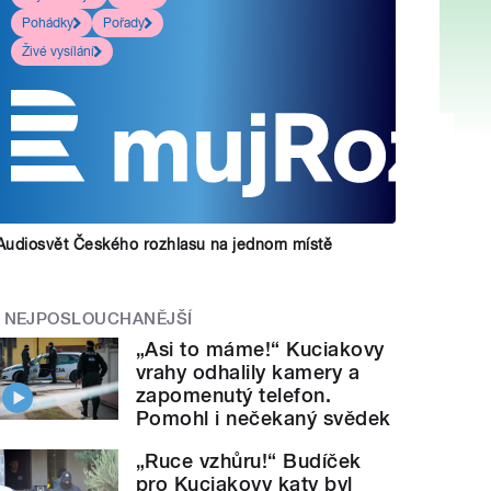
Pohádky
Pořady
Živé vysílání
Audiosvět Českého rozhlasu na jednom místě
NEJPOSLOUCHANĚJŠÍ
„Asi to máme!“ Kuciakovy
vrahy odhalily kamery a
zapomenutý telefon.
Pomohl i nečekaný svědek
„Ruce vzhůru!“ Budíček
pro Kuciakovy katy byl