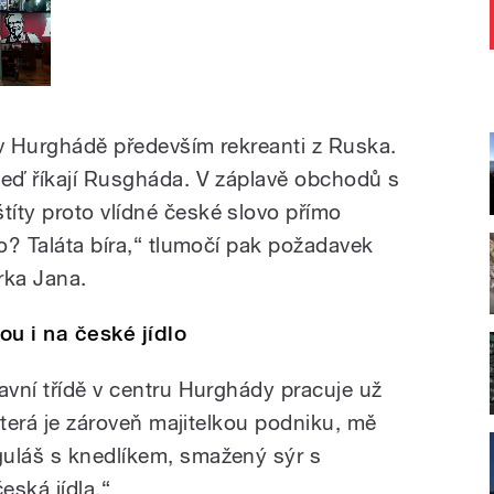
 v Hurghádě především rekreanti z Ruska.
teď říkají Rusgháda. V záplavě obchodů s
íty proto vlídné české slovo přímo
ko? Taláta bíra,“ tlumočí pak požadavek
rka Jana.
ou i na české jídlo
avní třídě v centru Hurghády pracuje už
 která je zároveň majitelkou podniku, mě
guláš s knedlíkem, smažený sýr s
eská jídla.“