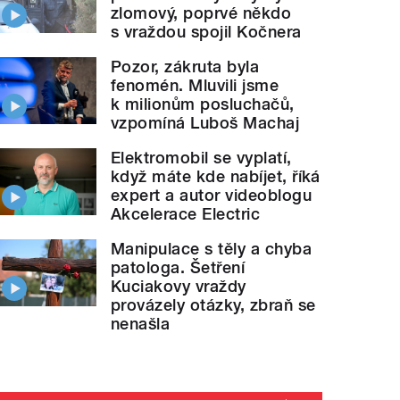
zlomový, poprvé někdo
s vraždou spojil Kočnera
Pozor, zákruta byla
fenomén. Mluvili jsme
k milionům posluchačů,
vzpomíná Luboš Machaj
Elektromobil se vyplatí,
když máte kde nabíjet, říká
expert a autor videoblogu
Akcelerace Electric
Manipulace s těly a chyba
patologa. Šetření
Kuciakovy vraždy
provázely otázky, zbraň se
nenašla