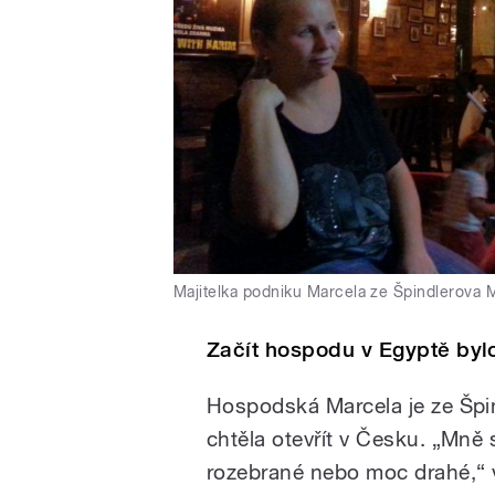
Majitelka podniku Marcela ze Špindlerova 
Začít hospodu v Egyptě byl
Hospodská Marcela je ze Špi
chtěla otevřít v Česku. „Mně 
rozebrané nebo moc drahé,“ v