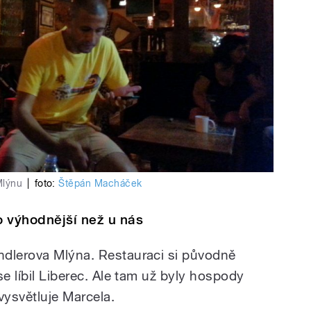
Mlýnu
|
foto:
Štěpán Macháček
o výhodnější než u nás
ndlerova Mlýna. Restauraci si původně
se líbil Liberec. Ale tam už byly hospody
ysvětluje Marcela.