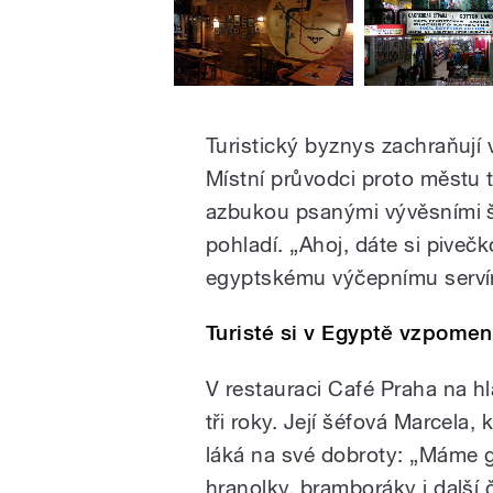
Turistický byznys zachraňují
Místní průvodci proto městu 
azbukou psanými vývěsními št
pohladí. „Ahoj, dáte si piveč
egyptskému výčepnímu serví
Turisté si v Egyptě vzpomen
V restauraci Café Praha na hl
tři roky. Její šéfová Marcela,
láká na své dobroty: „Máme 
hranolky, bramboráky i další č