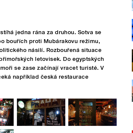
 stíhá jedna rána za druhou. Sotva se
po bouřích proti Mubárakovu režimu,
olitického násilí. Rozbouřená situace
z přímořských letovisek. Do egyptských
k moři se zase začínají vracet turisté. V
čeká například česká restaurace