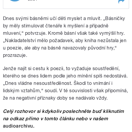
Play /
Jak může poezie rozvíjet dětské myšlení,
Dnes svými básněmi učí děti myslet a mluvit. „Básničky
logiku a řeč? Ptáme se Jiřího Weinbergera,
básníka, herce, textaře a absolventa
by měly stimulovat čtenáře k myšlení a případně
Matematicko-fyzikální fakulty UK v Praze.
mluvení,“ potvrzuje. Kromě básní však také vymýšlí hry.
Moderuje Zuzana Burešová.
„Nakladatelství mělo požadavek, aby kniha nezůstala jen
u poezie, ale aby na básně navazovaly původní hry,“
prozrazuje.
Jenže najít si cestu k poezii, to vyžaduje soustředění,
pause
kterého se dnes lidem podle jeho mínění spíš nedostává.
„Dnes vládne nesoustředěnost. Škodí to vnímání i
lidským vztahům,“ soudí. V té souvislosti však připomíná,
že na negativní příznaky doby se nadávalo vždy.
Celý rozhovor si kdykoliv poslechněte buď kliknutím
na odkaz přímo v tomto článku nebo v našem
audioarchivu
.