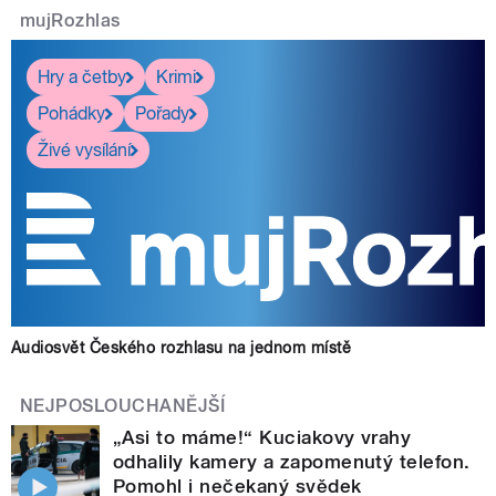
mujRozhlas
Hry a četby
Krimi
Pohádky
Pořady
Živé vysílání
Audiosvět Českého rozhlasu na jednom místě
NEJPOSLOUCHANĚJŠÍ
„Asi to máme!“ Kuciakovy vrahy
odhalily kamery a zapomenutý telefon.
Pomohl i nečekaný svědek