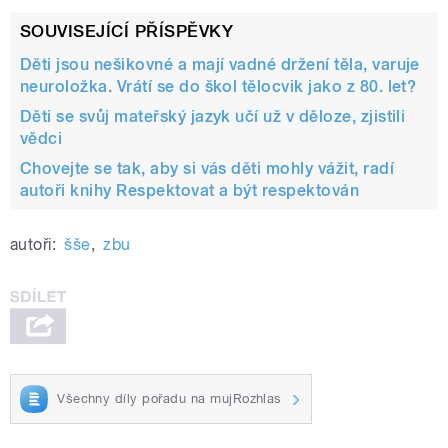
SOUVISEJÍCÍ PŘÍSPĚVKY
Děti jsou nešikovné a mají vadné držení těla, varuje
neuroložka. Vrátí se do škol tělocvik jako z 80. let?
Děti se svůj mateřský jazyk učí už v děloze, zjistili
vědci
Chovejte se tak, aby si vás děti mohly vážit, radí
autoři knihy Respektovat a být respektován
autoři:
šše
,
zbu
Všechny díly pořadu na mujRozhlas