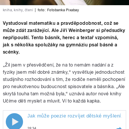
kniha, knihy, čtení
|
foto:
Fotobanka Pixabay
Vystudoval matematiku a pravděpodobnost, což se
může zdát zarážející. Ale Jiří Weinberger si předsudky
nepřipouští. Tento básník, herec a textař vzpomíná,
jak s několika spolužáky na gymnáziu psal básně a
scénky.
„Žil jsem v přesvědčení, že na to nemám nadání a z
fyziky jsem měl dobré známky,“ vysvětluje jednoduchost
studijního rozhodování s tím, že rodiče neměli pochopení
pro neukotvenou budoucnost spisovatele a básníka. „Ale
skrytá touha tam možná byla,“ uznává autor nové knihy
Učíme děti myslet a mluvit. Ví to každá kapka.
Jak může poezie rozvíjet dětské myšlení, l
28:34