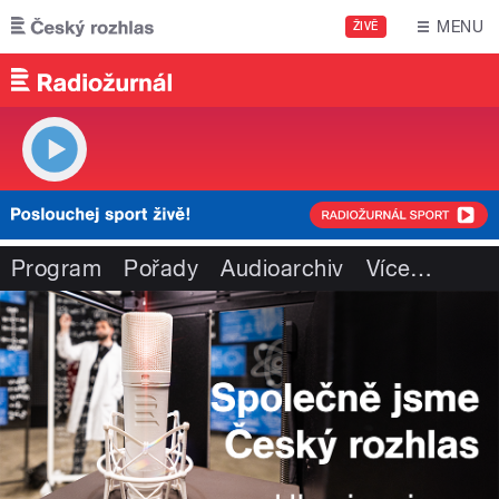
Přejít k hlavnímu obsahu
MENU
ŽIVĚ
Program
Pořady
Audioarchiv
Více
…