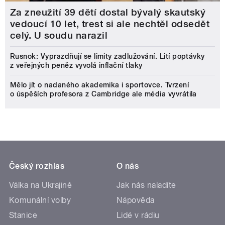
Za zneužití 39 dětí dostal bývalý skautský
vedoucí 10 let, trest si ale nechtěl odsedět
celý. U soudu narazil
Rusnok: Vyprazdňují se limity zadlužování. Lití poptávky
z veřejných peněz vyvolá inflační tlaky
Mělo jít o nadaného akademika i sportovce. Tvrzení
o úspěších profesora z Cambridge ale média vyvrátila
Český rozhlas
O nás
Válka na Ukrajině
Jak nás naladíte
Komunální volby
Nápověda
Stanice
Lidé v rádiu