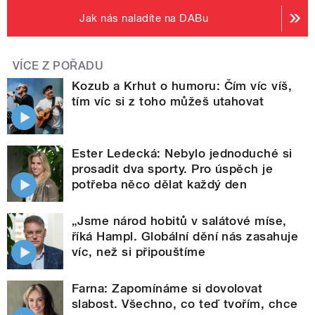
Jak nás naladíte na DABu
VÍCE Z POŘADU
Kozub a Krhut o humoru: Čím víc víš,
tím víc si z toho můžeš utahovat
Ester Ledecká: Nebylo jednoduché si
prosadit dva sporty. Pro úspěch je
potřeba něco dělat každý den
„Jsme národ hobitů v salátové míse,
říká Hampl. Globální dění nás zasahuje
víc, než si připouštíme
Farna: Zapomínáme si dovolovat
slabost. Všechno, co teď tvořím, chce