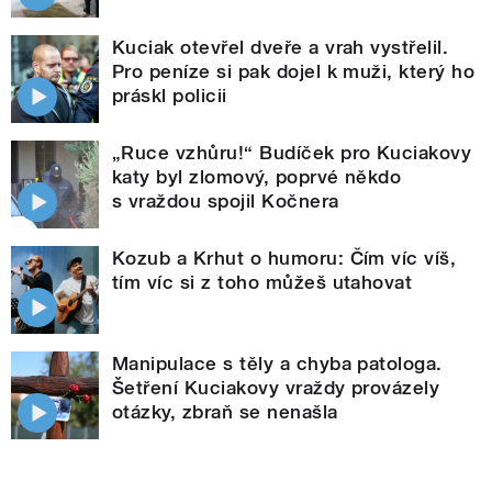
Kuciak otevřel dveře a vrah vystřelil.
Pro peníze si pak dojel k muži, který ho
práskl policii
„Ruce vzhůru!“ Budíček pro Kuciakovy
katy byl zlomový, poprvé někdo
s vraždou spojil Kočnera
Kozub a Krhut o humoru: Čím víc víš,
tím víc si z toho můžeš utahovat
Manipulace s těly a chyba patologa.
Šetření Kuciakovy vraždy provázely
otázky, zbraň se nenašla