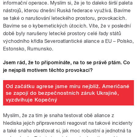
informační operace. Myslím si, že je to daleko širší paleta
nástrojů, kterou dnešní Ruská federace využívá. Bavíme
se také o narušování leteckého prostoru, provokacích.
Bavíme se o kybernetických útocích. Víte, že v poslední
době byly narušeny letecké prostory celé řady států
východního křídla Severoatlantické aliance a EU – Polsko,
Estonsko, Rumunsko.
Jsem rád, že to připomínáte, na to se právě ptám. Co
je nejspíš motivem těchto provokací?
Od začátku agrese jsme míru nejblíž. Američané
se zapojí do bezpečnostních záruk Ukrajině,
vyzdvihuje Kopečný
Myslím, že za tím je snaha testovat obě aliance z
hlediska jejich připravenosti reagovat na takové incidenty
a také snaha otestovat si, jak moc robustní a jednotná ta