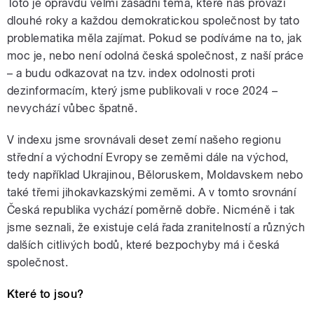
Toto je opravdu velmi zásadní téma, které nás provází
dlouhé roky a každou demokratickou společnost by tato
problematika měla zajímat. Pokud se podíváme na to, jak
moc je, nebo není odolná česká společnost, z naší práce
– a budu odkazovat na tzv. index odolnosti proti
dezinformacím, který jsme publikovali v roce 2024 –
nevychází vůbec špatně.
V indexu jsme srovnávali deset zemí našeho regionu
střední a východní Evropy se zeměmi dále na východ,
tedy například Ukrajinou, Běloruskem, Moldavskem nebo
také třemi jihokavkazskými zeměmi. A v tomto srovnání
Česká republika vychází poměrně dobře. Nicméně i tak
jsme seznali, že existuje celá řada zranitelností a různých
dalších citlivých bodů, které bezpochyby má i česká
společnost.
Které to jsou?