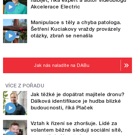
Akcelerace Electric
Manipulace s těly a chyba patologa.
Šetření Kuciakovy vraždy provázely
otázky, zbraň se nenašla
Jak nás naladíte na DABu
VÍCE Z POŘADU
Jak těžké je dopátrat majitele dronu?
Dálková identifikace je hudba blízké
budoucnosti, říká Plaček
Vztah k řízení se zhoršuje. Lidé za
volantem běžně sledují sociální sítě,