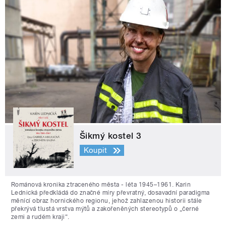
Šikmý kostel 3
Koupit
Románová kronika ztraceného města - léta 1945–1961. Karin
Lednická předkládá do značné míry převratný, dosavadní paradigma
měnící obraz hornického regionu, jehož zahlazenou historii stále
překrývá tlustá vrstva mýtů a zakořeněných stereotypů o „černé
zemi a rudém kraji“.