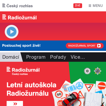
Přejít k hlavnímu obsahu
MENU
ŽIVĚ
Domácí
Program
Pořady
Více
…