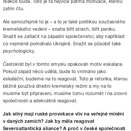
reakce bude. Toto je ta nejvíce patrná motivace, kterou
zatím čtu.
Ale samozřejmě to je – a to je také politikou současného
kremelského vedení – snaha šířit strach, šířit paniku.
Snažit se zatlačit na západní společenství, aby například
co nejméně pomáhalo Ukrajině. Snažit se působit také
psychologicky.
Častokrát byl v tomto smyslu opakován motiv eskalace.
Pokud západ něco udělá, bude to vnímáno jako
eskalační, budeme na to reagovat. Toto je rétorika, kterou
běžně používá dnešní kremelský režim a my na to
musíme být připraveni, musíme tomu rozumět i na úrovni
společnosti a adekvátně reagovat.
Jak silný mají ruské provokace vliv na veřejné mínění
v daných zemích? Jak by měla reagovat
Severoatlantická aliance? A proč v české společnosti