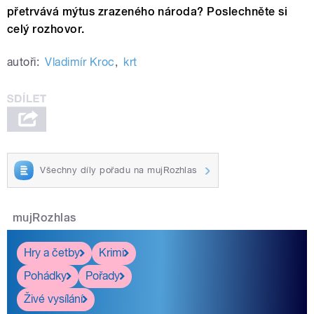
přetrvává mýtus zrazeného národa? Poslechněte si
celý rozhovor.
autoři:
Vladimír Kroc
,
krt
Všechny díly pořadu na mujRozhlas
mujRozhlas
Hry a četby
Krimi
Pohádky
Pořady
Živé vysílání