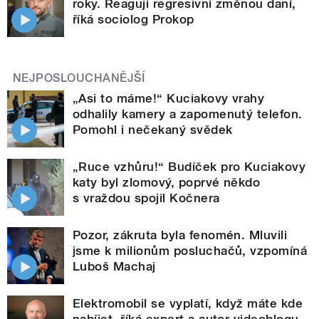
roky. Reagují regresivní změnou daní,
říká sociolog Prokop
NEJPOSLOUCHANĚJŠÍ
„Asi to máme!“ Kuciakovy vrahy
odhalily kamery a zapomenutý telefon.
Pomohl i nečekaný svědek
„Ruce vzhůru!“ Budíček pro Kuciakovy
katy byl zlomový, poprvé někdo
s vraždou spojil Kočnera
Pozor, zákruta byla fenomén. Mluvili
jsme k milionům posluchačů, vzpomíná
Luboš Machaj
Elektromobil se vyplatí, když máte kde
nabíjet, říká expert a autor videoblogu