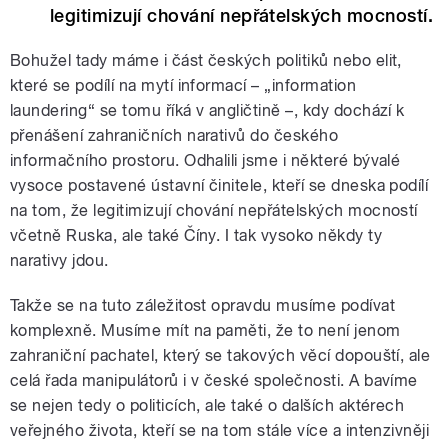
legitimizují chování nepřátelských mocností.
Bohužel tady máme i část českých politiků nebo elit,
které se podílí na mytí informací – „information
laundering“ se tomu říká v angličtině –, kdy dochází k
přenášení zahraničních narativů do českého
informačního prostoru. Odhalili jsme i některé bývalé
vysoce postavené ústavní činitele, kteří se dneska podílí
na tom, že legitimizují chování nepřátelských mocností
včetně Ruska, ale také Číny. I tak vysoko někdy ty
narativy jdou.
Takže se na tuto záležitost opravdu musíme podívat
komplexně. Musíme mít na paměti, že to není jenom
zahraniční pachatel, který se takových věcí dopouští, ale
celá řada manipulátorů i v české společnosti. A bavíme
se nejen tedy o politicích, ale také o dalších aktérech
veřejného života, kteří se na tom stále více a intenzivněji