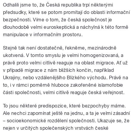
Odhalili jsme to, že Česká republika trpí některými
předsudky, které se potom promítají do oblasti informační
bezpečnosti. Víme o tom, že česká společnost je
dlouhodobě velmi euroskeptická a náchylná k této formě
manipulace v informačním prostoru.
Stejně tak není dostatečně, řekněme, mezinárodně
ukotvená. V tomto smyslu je velmi homogenizovaná, a
právě proto velmi citlivě reaguje na oblast migrace. Ať už
v případě migrace z nám bližších končin, například
Ukrajiny, nebo vzdálenějšího Blízkého východu. Právě na
to, i v rámci poměrně hluboce zakořeněné islamofobie
části společnosti, velmi citlivě reaguje česká veřejnost.
To jsou některé predispozice, které bezpochyby máme.
Ale nechci zapomínat ještě na jednu, a ta je velmi zásadní
– socioekonomické rozdělení společnosti. Ukazuje se, že
nejen v určitých společenských vrstvách české