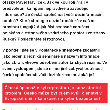
otázky Pavel Havlíček. Jak velkou roli hrají v
předvolební kampani nepravdivé a zavádějící
informace? Je česká společnost vůči dezinformacím
odolná? Které strategie dezinformátorů v našem
prostoru fungují? A jak číst nedávné narušení
polského a estonského vzdušného prostoru ze strany
Ruska? Poslechněte si rozhovor.
V pondělí jste se v Poslanecké sněmovně zúčastnil
jako jeden z řečníků semináře s názvem Informace
jako zbraň: vlivové působení autoritářských režimů. Ve
svém vystoupení jste se mimo jiné zabýval odolností
české společnosti vůči dezinformacím. Jaká je?
Čínská špionáž v kyberprostoru je konzistentní
problém. Česko může být cílem kvůli členství v
Evropské unii, říká expert na kyberbezpečnost