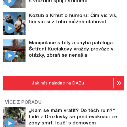
s vraždou spojil Kočnera
Kozub a Krhut o humoru: Čím víc víš,
tím víc si z toho můžeš utahovat
Manipulace s těly a chyba patologa.
Šetření Kuciakovy vraždy provázely
otázky, zbraň se nenašla
Jak nás naladíte na DABu
VÍCE Z POŘADU
„Kam se mám vrátit? Do těch ruin?“
Lidé z Družkivky se před evakuací ze
zóny smrti loučí s domovem