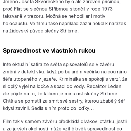
Jméno Josefa Škvoreckého bylo ale zároveň příčinou,
proč Flirt se slečnou Stříbrnou skončil v roce 1973
takzvaně v trezoru. Možná se nehodil ani motiv
holocaustu. Ve filmu také například zazní několik narážek
na židovský původ slečny Stříbrné.
Spravedlnost ve vlastních rukou
Intelektuální satira ze světa spisovatelů se v závěru
změní v detektivku, když po bujarém večírku najdou ráno
šéfa utopeného v jezeře. Kriminálka se spokojí s verzí, že
si opilý vyjel na loďce a spadl do vody. Redaktor Leden
ale přijde na to, že klíčem je minulost slečny Stříbrné.
Chtěla se pomstít za smrt své sestry, kterou zbabělý šéf
kdysi zavinil. Sedla s ním proto do loďky…
Film tak v samém závěru předkládá divákovi otázku, jestli
a za jakých okolností může vzít člověk spravedlnost do