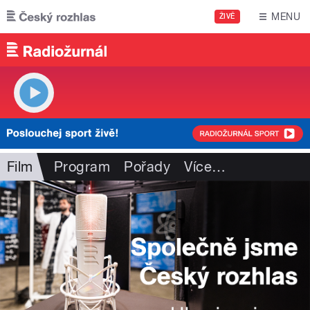
Přejít k hlavnímu obsahu
MENU
ŽIVĚ
Film
Program
Pořady
Více
…