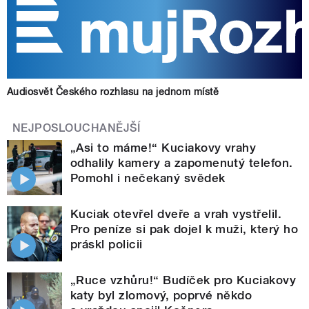
Audiosvět Českého rozhlasu na jednom místě
NEJPOSLOUCHANĚJŠÍ
„Asi to máme!“ Kuciakovy vrahy
odhalily kamery a zapomenutý telefon.
Pomohl i nečekaný svědek
Kuciak otevřel dveře a vrah vystřelil.
Pro peníze si pak dojel k muži, který ho
práskl policii
„Ruce vzhůru!“ Budíček pro Kuciakovy
katy byl zlomový, poprvé někdo