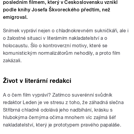
posledním filmem, který v Československu vznikl
podle knihy Josefa Škvoreckého předtím, než
emigroval.
Snímek vypráví nejen o chladnokrevném sukničkáři, ale i
o žalostné situaci v literárním nakladatelství a o
holocaustu. Šlo o kontroverzní motivy, které se
komunistickým normalizátorům nehodily, a proto film
zakázali.
Život v literární redakci
A o čem film vypráví? Zatímco suverénní svůdník
redaktor Leden je ve stresu z toho, že záhadná slečna
Stříbrná chladně odolává jeho nadbíhání, krásku s
hlubokýma černýma očima mnohem víc zajímá šéf
nakladatelství, který je prototypem pravého papaláše.