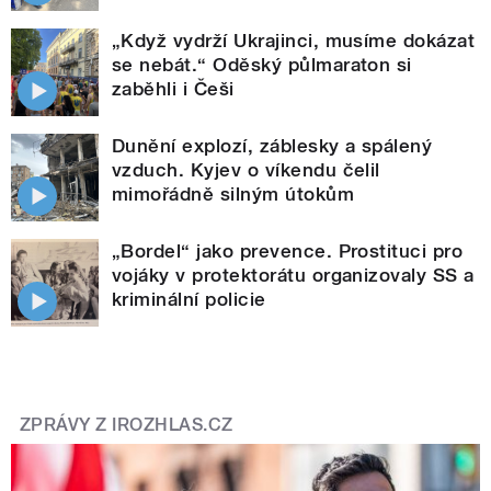
„Když vydrží Ukrajinci, musíme dokázat
se nebát.“ Oděský půlmaraton si
zaběhli i Češi
Dunění explozí, záblesky a spálený
vzduch. Kyjev o víkendu čelil
mimořádně silným útokům
„Bordel“ jako prevence. Prostituci pro
vojáky v protektorátu organizovaly SS a
kriminální policie
ZPRÁVY Z IROZHLAS.CZ