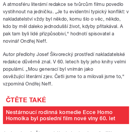
A atmosféru literární redakce se tvůrcům filmu povedlo
vystihnout na jedničku. „Je tu evidentní typický konflikt: v
nakladatelství vždy byl někdo, komu šlo o věc, někdo,
kdo by měl daleko jednodušší život, kdyby přitakával. A
pak tam byli lidé přizpůsobiví,“ hodnotí spisovatel a
novinář Ondřej Neff.
Autor předlohy Josef Škvorecký prostředí nakladatelské
redakce důvěrně znal. V 60. letech byly jeho knihy velmi
populární. „Mou generací byl vnímán jako
osvěžující literární zjev. Četli jsme to a milovali jsme to,“
vzpomíná Ondřej Neff.
Nestárnoucí rodinná komedie Ecce Homo
Homolka byl poslední film nové vlny 60. let