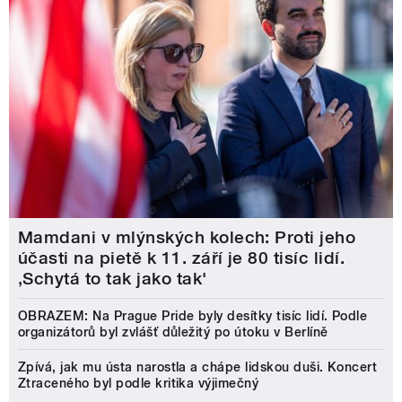
Mamdani v mlýnských kolech: Proti jeho
účasti na pietě k 11. září je 80 tisíc lidí.
‚Schytá to tak jako tak'
OBRAZEM: Na Prague Pride byly desítky tisíc lidí. Podle
organizátorů byl zvlášť důležitý po útoku v Berlíně
Zpívá, jak mu ústa narostla a chápe lidskou duši. Koncert
Ztraceného byl podle kritika výjimečný