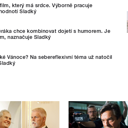
film, který má srdce. Výborně pracuje
 hodnotí Sladký
ěráka chce kombinovat dojetí s humorem. Je
ním, naznačuje Sladký
é Vánoce? Na sebereflexivní téma už natočil
 Sladký