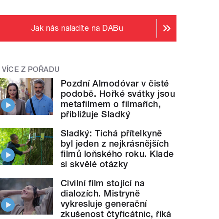
Jak nás naladíte na DABu
VÍCE Z POŘADU
Pozdní Almodóvar v čisté
podobě. Hořké svátky jsou
metafilmem o filmařích,
přibližuje Sladký
Sladký: Tichá přítelkyně
byl jeden z nejkrásnějších
filmů loňského roku. Klade
si skvělé otázky
Civilní film stojící na
dialozích. Mistryně
vykresluje generační
zkušenost čtyřicátnic, říká