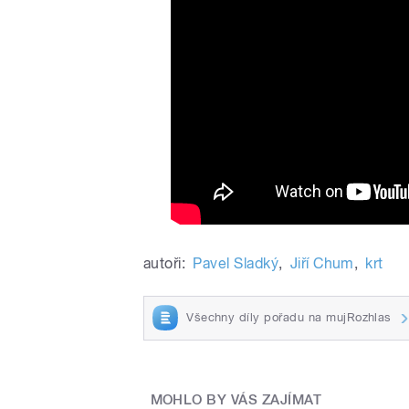
autoři:
Pavel Sladký
,
Jiří Chum
,
krt
Všechny díly pořadu na mujRozhlas
MOHLO BY VÁS ZAJÍMAT