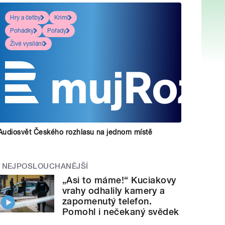
Hry a četby
Krimi
Pohádky
Pořady
Živé vysílání
Audiosvět Českého rozhlasu na jednom místě
NEJPOSLOUCHANĚJŠÍ
„Asi to máme!“ Kuciakovy
vrahy odhalily kamery a
zapomenutý telefon.
Pomohl i nečekaný svědek