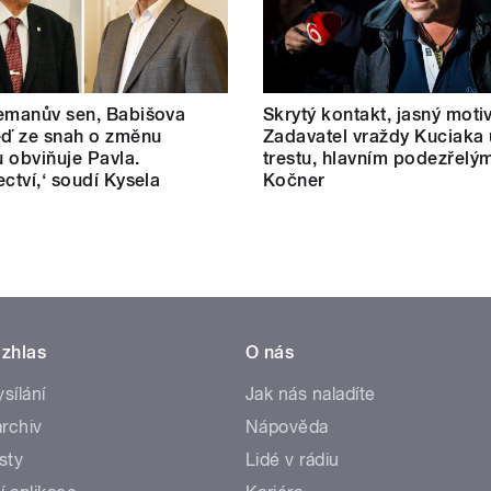
emanův sen, Babišova
Skrytý kontakt, jasný motiv
eď ze snah o změnu
Zadavatel vraždy Kuciaka 
 obviňuje Pavla.
trestu, hlavním podezřelým
ectví,‘ soudí Kysela
Kočner
zhlas
O nás
ysílání
Jak nás naladíte
rchiv
Nápověda
sty
Lidé v rádiu