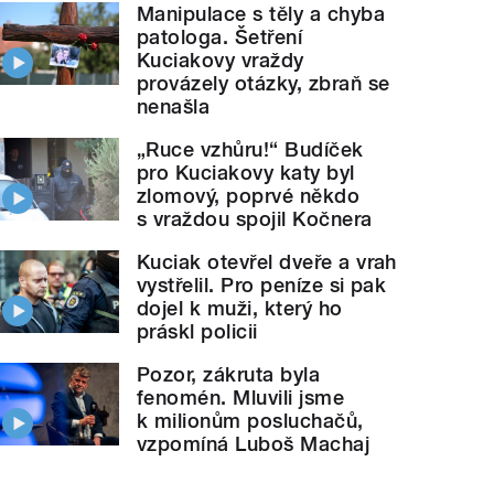
Manipulace s těly a chyba
patologa. Šetření
Kuciakovy vraždy
provázely otázky, zbraň se
nenašla
„Ruce vzhůru!“ Budíček
pro Kuciakovy katy byl
zlomový, poprvé někdo
s vraždou spojil Kočnera
Kuciak otevřel dveře a vrah
vystřelil. Pro peníze si pak
dojel k muži, který ho
práskl policii
Pozor, zákruta byla
fenomén. Mluvili jsme
k milionům posluchačů,
vzpomíná Luboš Machaj