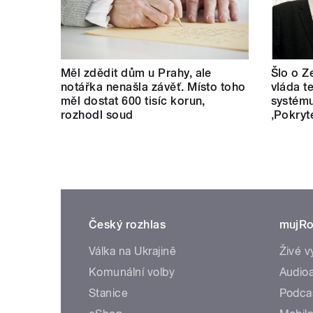
Měl zdědit dům u Prahy, ale
Šlo o Z
notářka nenašla závěť. Místo toho
vláda t
měl dostat 600 tisíc korun,
systému
rozhodl soud
‚Pokryt
Český rozhlas
mujRo
Válka na Ukrajině
Živé v
Komunální volby
Audioa
Stanice
Podca