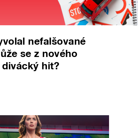
volal nefalšované
Může se z nového
 divácký hit?