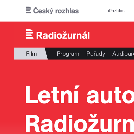
Přejít k hlavnímu obsahu
iRozhlas
Film
Program
Pořady
Audioar