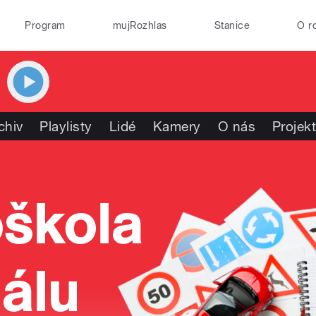
Program
mujRozhlas
Stanice
O r
chiv
Playlisty
Lidé
Kamery
O nás
Projek