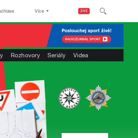
ozhlase
Více
ŽIVĚ
ty
Rozhovory
Seriály
Videa