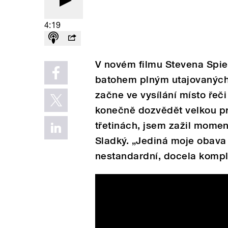
4:19
V novém filmu Stevena Spiel
batohem plným utajovaných
začne ve vysílání místo řeč
konečně dozvědět velkou pr
třetinách, jsem zažil moment
Sladký. „Jediná moje obava
nestandardní, docela kompl