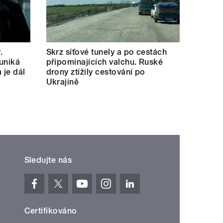
.
Skrz síťové tunely a po cestách
uniká
připomínajících valchu. Ruské
 je dál
drony ztížily cestování po
Ukrajině
Sledujte nás
Certifikováno