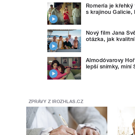
Romería je křehký 
s krajinou Galicie,
Nový film Jana Sv
otázka, jak kvalit
Almodóvarovy Hořk
lepší snímky, míní
ZPRÁVY Z IROZHLAS.CZ