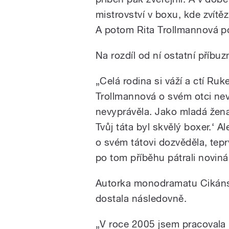
mistrovství v boxu, kde zvítěz
A potom Rita Trollmannová poz
Na rozdíl od ní ostatní příbuz
„Celá rodina si váží a ctí Ru
Trollmannová o svém otci nevě
nevyprávěla. Jako mladá žena
Tvůj táta byl skvělý boxer.‘ A
o svém tátovi dozvěděla, tep
po tom příběhu pátrali novinář
Autorka monodramatu Cikánsk
dostala následovně.
„V roce 2005 jsem pracovala 