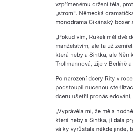
vzpřímenému držení těla, pro
„strom“. Německá dramatička
monodrama Cikánský boxer a 
„Pokud vím, Rukeli měl dvě d
manželstvím, ale ta už zemře
která nebyla Sintka, ale Němk
Trollmannová, žije v Berlíně a j
Po narození dcery Rity v roce
podstoupil nucenou sterilizac
dceru ušetřil pronásledování, 
„Vyprávěla mi, že měla hodně t
která nebyla Sintka, jí dala 
války vyrůstala někde jinde, b