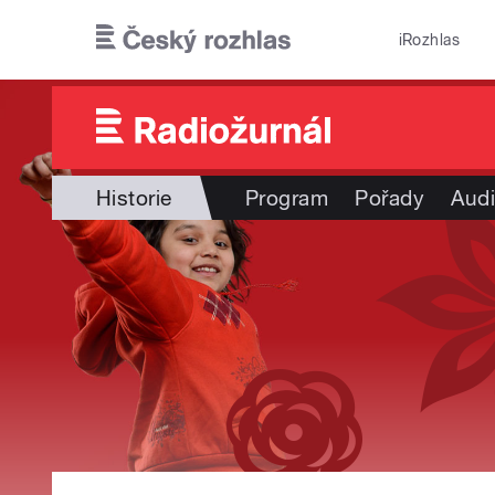
Přejít k hlavnímu obsahu
iRozhlas
Historie
Program
Pořady
Audi