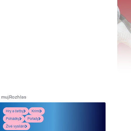
mujRozhlas
Hry a četby
Krimi
Pohádky
Pořady
Živé vysílání