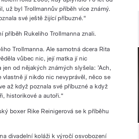
il, už byl Trollmannův příběh více známý.
nala své ještě žijící příbuzné.“
ní příběh Rukeliho Trollmanna znali.
keliho Trollmanna. Ale samotná dcera Rita
děla vůbec nic, její matka jí nic
 jen od nějakých známých slyšela: ’Ach,
le vlastně jí nikdo nic nevyprávěl, něco se
rve až když poznala své příbuzné a když
i, historikové a autoři.“
ý boxer Rike Reinigerová se k příběhu
na divadelní koláži k výročí osvobození