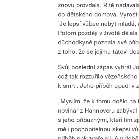
znovu provdala. Ritě nadávala,
do dětského domova. Vyrostl
’Je lepší vůbec nebýt mladá, 
Potom později v životě dělala
důchodkyně poznala své příb
z toho, že se jejímu tátovi do
Svůj poslední zápas vyhrál J
což tak rozzuřilo vězeňského
k smrti. Jeho příběh upadl v 
„Myslím, že k tomu došlo na 
novinář z Hannoveru zabýval 
s jeho příbuznými, kteří tím 
měli pochopitelnou skepsi vůč
příběh pak zveřejnil. A v dob