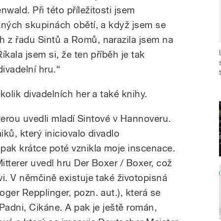
ald. Při této příležitosti jsem
zných skupinách obětí, a když jsem se
 z řadu Sintů a Romů, narazila jsem na
kala jsem si, že ten příběh je tak
divadelní hru.“
kolik divadelních her a také knihy.
kterou uvedli mladí Sintové v Hannoveru.
iků, který iniciovalo divadlo
pak krátce poté vznikla moje inscenace.
Mitterer uvedl hru Der Boxer / Boxer, což
i. V němčině existuje také životopisná
ger Repplinger, pozn. aut.), která se
Padni, Cikáne. A pak je ještě román,