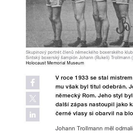
Skupinový portrét členů německého boxerského klub
Sintský boxerský šampión Johann (Rukeli) Trollmann (
Holocaust Memorial Museum
V roce 1933 se stal mistrem
mu však byl titul odebrán. J
německý Rom. Jeho styl byl
další zápas nastoupil jako k
černé vlasy si obarvil na b
Johann Trollmann měl odmalič