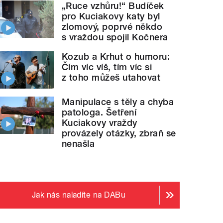
„Ruce vzhůru!“ Budíček
pro Kuciakovy katy byl
zlomový, poprvé někdo
s vraždou spojil Kočnera
Kozub a Krhut o humoru:
Čím víc víš, tím víc si
z toho můžeš utahovat
Manipulace s těly a chyba
patologa. Šetření
Kuciakovy vraždy
provázely otázky, zbraň se
nenašla
Jak nás naladíte na DABu