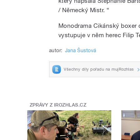
který napsala Stephanie Bart
/ Německý Mistr. “
Monodrama Cikánský boxer od 
vystupuje v něm herec Filip Te
autor:
Jana Šustová
Všechny díly pořadu na mujRozhlas
ZPRÁVY Z IROZHLAS.CZ