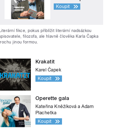
Koupit
Literární fikce, pokus přiblížit literární nadsázkou
spisovatele, filozofa, ale hlavně člověka Karla Čapka
trochu jinou formou.
Krakatit
Karel Čapek
Koupit
Operette gala
Kateřina Kněžíková a Adam
Plachetka
Koupit