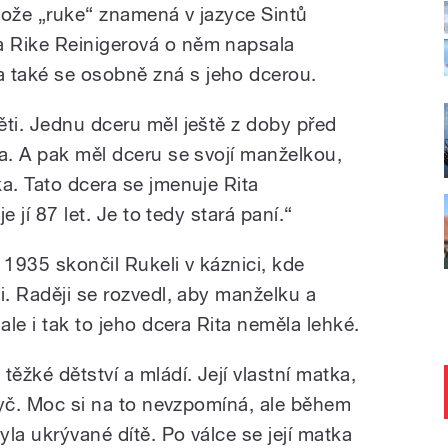
tože „ruke“ znamená v jazyce Sintů
 Rike Reinigerová o něm napsala
také se osobně zná s jeho dcerou.
ěti. Jednu dceru měl ještě z doby před
la. A pak měl dceru se svojí manželkou,
a. Tato dcera se jmenuje Rita
e jí 87 let. Je to tedy stará paní.“
 1935 skončil Rukeli v káznici, kde
i. Raději se rozvedl, aby manželku a
ale i tak to jeho dcera Rita neměla lehké.
ěžké dětství a mládí. Její vlastní matka,
pryč. Moc si na to nevzpomíná, ale během
yla ukrývané dítě. Po válce se její matka