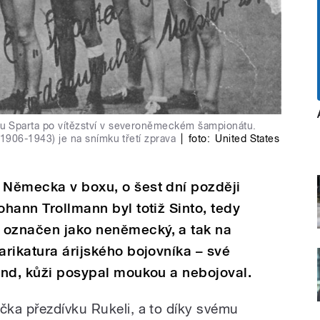
u Sparta po vítězství v severoněmeckém šampionátu.
1906-1943) je na snímku třetí zprava
|
foto:
United States
 Německa v boxu, o šest dní později
ohann Trollmann byl totiž Sinto, tedy
 označen jako neněmecký, a tak na
arikatura árijského bojovníka – své
lond, kůži posypal moukou a nebojoval.
ka přezdívku Rukeli, a to díky svému