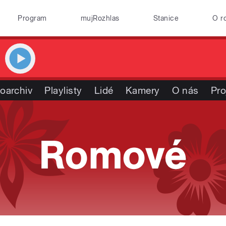
Program
mujRozhlas
Stanice
O r
oarchiv
Playlisty
Lidé
Kamery
O nás
Pro