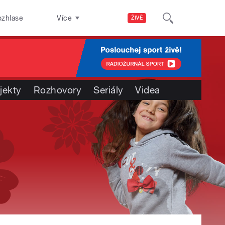
ozhlase
Více
ŽIVĚ
jekty
Rozhovory
Seriály
Videa