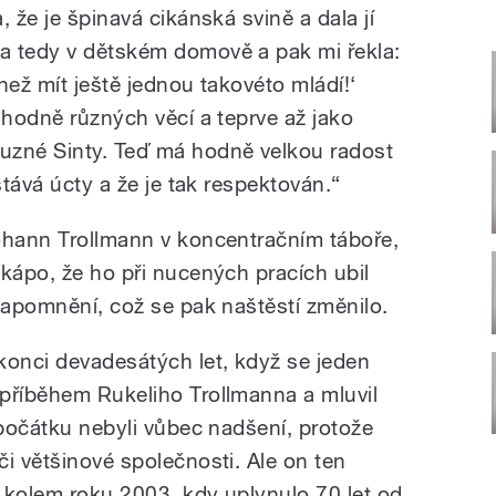
 že je špinavá cikánská svině a dala jí
a tedy v dětském domově a pak mi řekla:
než mít ještě jednou takovéto mládí!‘
 hodně různých věcí a teprve až jako
uzné Sinty. Teď má hodně velkou radost
stává úcty a že je tak respektován.“
ohann Trollmann v koncentračním táboře,
 kápo, že ho při nucených pracích ubil
zapomnění, což se pak naštěstí změnilo.
konci devadesátých let, když se jeden
příběhem Rukeliho Trollmanna a mluvil
zpočátku nebyli vůbec nadšení, protože
i většinové společnosti. Ale on ten
ě kolem roku 2003, kdy uplynulo 70 let od