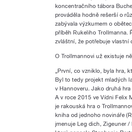
koncentračního tábora Buchenw
prováděla hodně rešerší o rů
zabývala výzkumem o obětech
příběh Rukeliho Trollmanna. Ří
zvláštní, že potřebuje vlastní 
O Trollmannovi už existuje ně
„První, co vzniklo, byla hra, 
Byl to tedy projekt mladých la
v Hannoveru. Jako druhá hra 
A v roce 2015 ve Vídni Felix 
je rakouská hra o Trollmannov
kniha od jednoho novináře (Ro
jmenuje Leg dich, Zigeuner / 