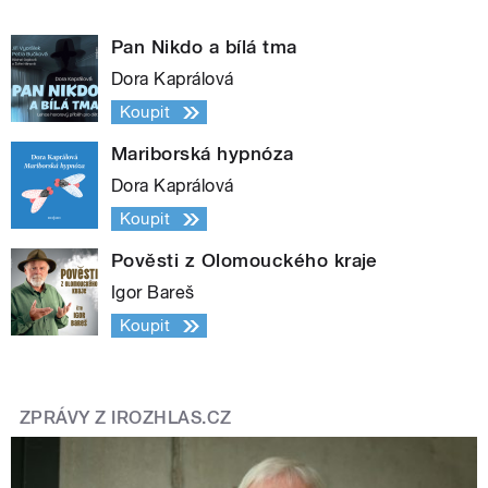
Pan Nikdo a bílá tma
Dora Kaprálová
Koupit
Mariborská hypnóza
Dora Kaprálová
Koupit
Pověsti z Olomouckého kraje
Igor Bareš
Koupit
ZPRÁVY Z IROZHLAS.CZ