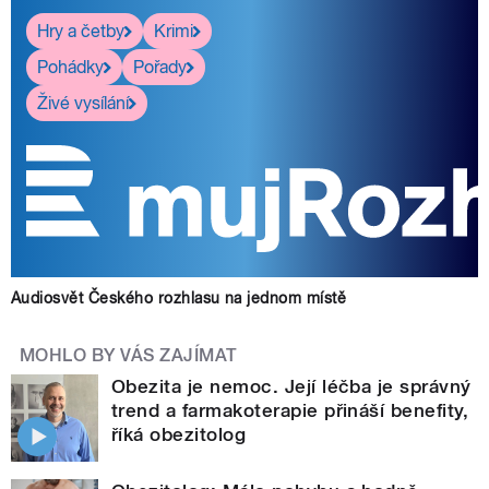
Hry a četby
Krimi
Pohádky
Pořady
Živé vysílání
Audiosvět Českého rozhlasu na jednom místě
MOHLO BY VÁS ZAJÍMAT
Obezita je nemoc. Její léčba je správný
trend a farmakoterapie přináší benefity,
říká obezitolog