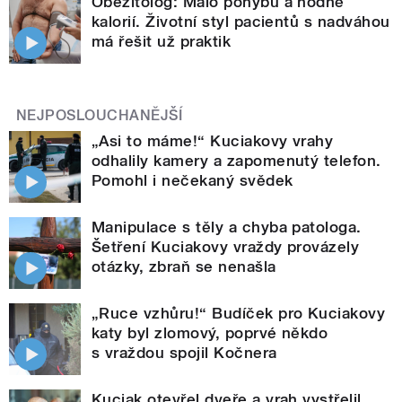
Obezitolog: Málo pohybu a hodně
kalorií. Životní styl pacientů s nadváhou
má řešit už praktik
NEJPOSLOUCHANĚJŠÍ
„Asi to máme!“ Kuciakovy vrahy
odhalily kamery a zapomenutý telefon.
Pomohl i nečekaný svědek
Manipulace s těly a chyba patologa.
Šetření Kuciakovy vraždy provázely
otázky, zbraň se nenašla
„Ruce vzhůru!“ Budíček pro Kuciakovy
katy byl zlomový, poprvé někdo
s vraždou spojil Kočnera
Kuciak otevřel dveře a vrah vystřelil.