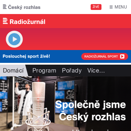
Přejít k hlavnímu obsahu
MENU
ŽIVĚ
Domácí
Program
Pořady
Více
…