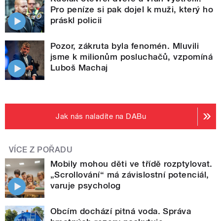
Pro peníze si pak dojel k muži, který ho
práskl policii
Pozor, zákruta byla fenomén. Mluvili
jsme k milionům posluchačů, vzpomíná
Luboš Machaj
Jak nás naladíte na DABu
VÍCE Z POŘADU
Mobily mohou děti ve třídě rozptylovat.
„Scrollování“ má závislostní potenciál,
varuje psycholog
Obcím dochází pitná voda. Správa