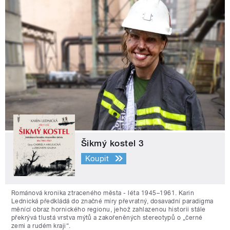
Šikmý kostel 3
Koupit
Románová kronika ztraceného města - léta 1945–1961. Karin
Lednická předkládá do značné míry převratný, dosavadní paradigma
měnící obraz hornického regionu, jehož zahlazenou historii stále
překrývá tlustá vrstva mýtů a zakořeněných stereotypů o „černé
zemi a rudém kraji“.