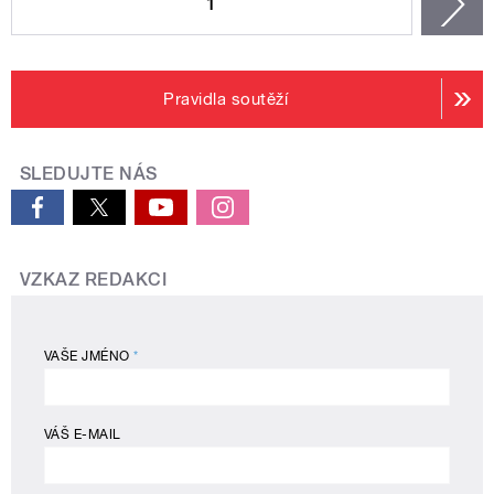
1
n
Pravidla soutěží
SLEDUJTE NÁS
VZKAZ REDAKCI
VAŠE JMÉNO
*
VÁŠ E-MAIL