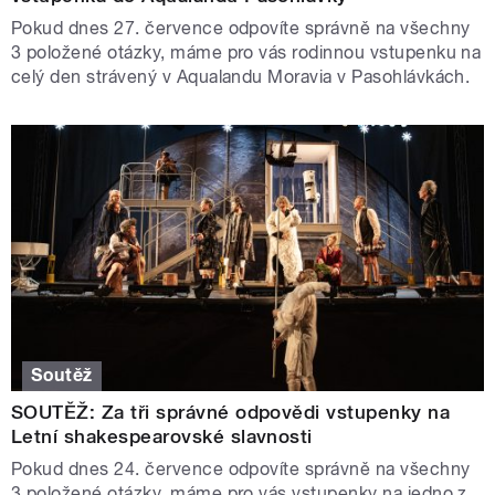
Pokud dnes 27. července odpovíte správně na všechny
3 položené otázky, máme pro vás rodinnou vstupenku na
celý den strávený v Aqualandu Moravia v Pasohlávkách.
Soutěž
SOUTĚŽ: Za tři správné odpovědi vstupenky na
Letní shakespearovské slavnosti
Pokud dnes 24. července odpovíte správně na všechny
3 položené otázky, máme pro vás vstupenky na jedno z