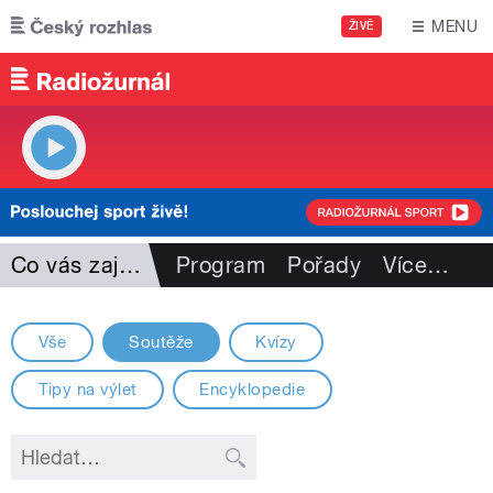
Přejít k hlavnímu obsahu
MENU
ŽIVĚ
Co vás zajímá
Program
Pořady
Více
…
Vše
Soutěže
Kvízy
Tipy na výlet
Encyklopedie