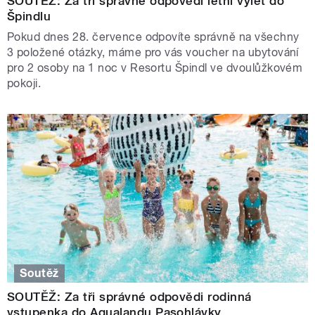
SOUTĚŽ: Za tři správné odpovědi letní výlet do
Špindlu
Pokud dnes 28. července odpovíte správně na všechny
3 položené otázky, máme pro vás voucher na ubytování
pro 2 osoby na 1 noc v Resortu Špindl ve dvoulůžkovém
pokoji.
Soutěž
SOUTĚŽ: Za tři správné odpovědi rodinná
vstupenka do Aqualandu Pasohlávky