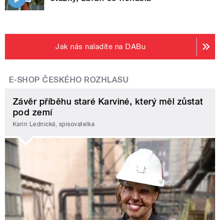
Jak nás naladíte na DABu
E-SHOP ČESKÉHO ROZHLASU
Závěr příběhu staré Karviné, který měl zůstat
pod zemí
Karin Lednická, spisovatelka