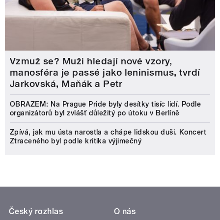
Vzmuž se? Muži hledají nové vzory,
manosféra je passé jako leninismus, tvrdí
Jarkovská, Maňák a Petr
OBRAZEM: Na Prague Pride byly desítky tisíc lidí. Podle
organizátorů byl zvlášť důležitý po útoku v Berlíně
Zpívá, jak mu ústa narostla a chápe lidskou duši. Koncert
Ztraceného byl podle kritika výjimečný
Český rozhlas
O nás