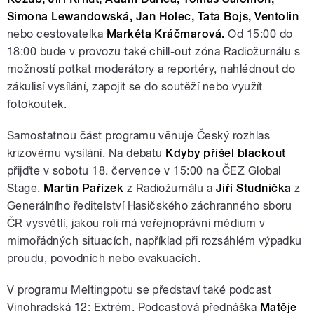
Simona Lewandowská, Jan Holec, Tata Bojs, Ventolin
nebo cestovatelka
Markéta Kráčmarová.
Od 15:00 do
18:00 bude v provozu také chill-out zóna Radiožurnálu s
možností potkat moderátory a reportéry, nahlédnout do
zákulisí vysílání, zapojit se do soutěží nebo využít
fotokoutek.
Samostatnou část programu věnuje Český rozhlas
krizovému vysílání. Na debatu
Kdyby přišel blackout
přijďte v sobotu 18. července v 15:00 na ČEZ Global
Stage.
Martin Pařízek
z Radiožurnálu a
Jiří Studnička
z
Generálního ředitelství Hasičského záchranného sboru
ČR vysvětlí, jakou roli má veřejnoprávní médium v
mimořádných situacích, například při rozsáhlém výpadku
proudu, povodních nebo evakuacích.
V programu Meltingpotu se představí také podcast
Vinohradská 12: Extrém. Podcastová přednáška
Matěje