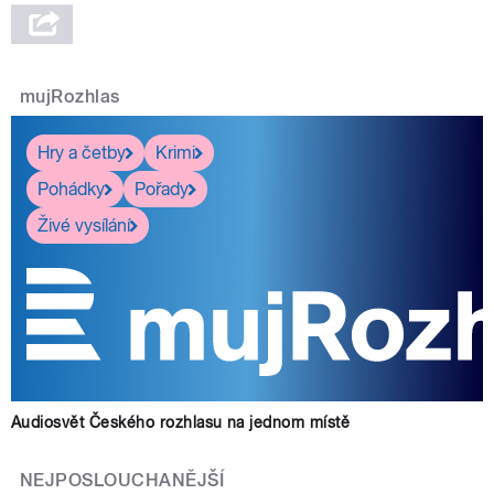
mujRozhlas
Hry a četby
Krimi
Pohádky
Pořady
Živé vysílání
Audiosvět Českého rozhlasu na jednom místě
NEJPOSLOUCHANĚJŠÍ