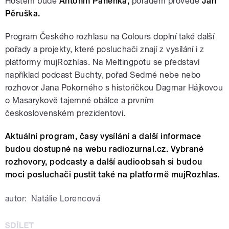
Hostem bude
Antonín Panenka,
pořadem provede
Jan
Pěruška.
Program Českého rozhlasu na Colours doplní také další
pořady a projekty, které posluchači znají z vysílání i z
platformy mujRozhlas. Na Meltingpotu se představí
například podcast Buchty, pořad Sedmé nebe nebo
rozhovor Jana Pokorného s historičkou Dagmar Hájkovou
o Masarykově tajemné obálce a prvním
československém prezidentovi.
Aktuální program, časy vysílání a další informace
budou dostupné na webu radiozurnal.cz. Vybrané
rozhovory, podcasty a další audioobsah si budou
moci posluchači pustit také na platformě mujRozhlas.
autor:
Natálie Lorencová