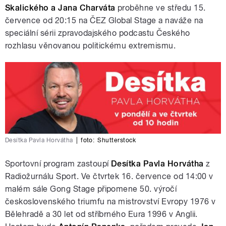
Skalického a Jana Charváta
proběhne ve středu 15.
července od 20:15 na ČEZ Global Stage a naváže na
speciální sérii zpravodajského podcastu Českého
rozhlasu věnovanou politickému extremismu.
Desítka Pavla Horvátha
|
foto:
Shutterstock
Sportovní program zastoupí
Desítka Pavla Horvátha
z
Radiožurnálu Sport. Ve čtvrtek 16. července od 14:00 v
malém sále Gong Stage připomene 50. výročí
československého triumfu na mistrovství Evropy 1976 v
Bělehradě a 30 let od stříbrného Eura 1996 v Anglii.