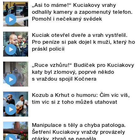
„Asi to máme!“ Kuciakovy vrahy
odhalily kamery a zapomenutý telefon.
Pomohl i nečekaný svědek
Kuciak otevřel dveře a vrah vystřelil.
Pro peníze si pak dojel k muži, který ho
práskl policii
„Ruce vzhůru!“ Budíček pro Kuciakovy
katy byl zlomový, poprvé někdo
s vraždou spojil Kočnera
Kozub a Krhut o humoru: Čím víc víš,
tím víc si z toho můžeš utahovat
Manipulace s těly a chyba patologa.
Šetření Kuciakovy vraždy provázely
otázky, zbraň se nenašla