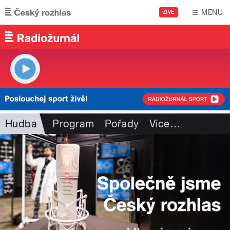
Přejít k hlavnímu obsahu
MENU
ŽIVĚ
Hudba
Program
Pořady
Více
…