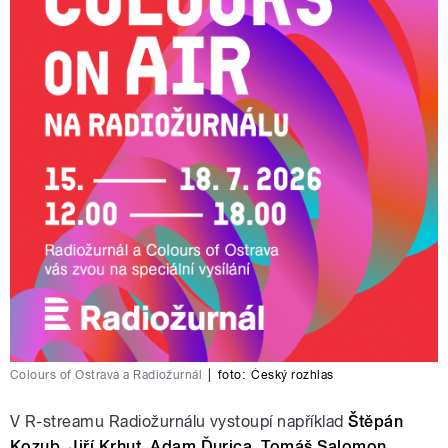
Colours of Ostrava a Radiožurnál
|
foto:
Český rozhlas
V R-streamu Radiožurnálu vystoupí například
Štěpán
Kozub, Jiří Krhut, Adam Ďurica, Tomáš Salomon,