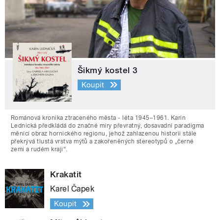
Šikmý kostel 3
Koupit
Románová kronika ztraceného města - léta 1945–1961. Karin
Lednická předkládá do značné míry převratný, dosavadní paradigma
měnící obraz hornického regionu, jehož zahlazenou historii stále
překrývá tlustá vrstva mýtů a zakořeněných stereotypů o „černé
zemi a rudém kraji“.
Krakatit
Karel Čapek
Koupit