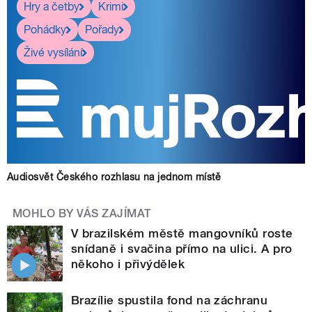
Hry a četby
Krimi
Pohádky
Pořady
Živé vysílání
Audiosvět Českého rozhlasu na jednom místě
MOHLO BY VÁS ZAJÍMAT
V brazilském městě mangovníků roste
snídaně i svačina přímo na ulici. A pro
někoho i přivýdělek
Brazílie spustila fond na záchranu