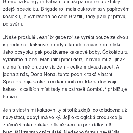
Brendina kolegyně Fabiani přináší patrně nejproslulejší
zdejší specialitu. Brigadeiro, malá cukrovinka v papírovém
košíčku, je vyhlášená po celé Brazílii, tady ji ale připravují
po svém.
„Naše proslulé ,lesní brigadeiro‘ se vyrábí pouze ze dvou
ingrediencí: kakaové hmoty a kondenzovaného mléka.
Jako posypku pak používáme kakaové boby. Čokoládu tu
vyrábíme ručně. Manuální práci dělají hlavně muži, jinak
ale na farmě pracuje víc žen – celkem dvaadvacet. A
jedna z nás, Dona Nena, tento podnik také vlastní.
Spolupracuje s okolními komunitami, které dodávají
kakao i z dalších míst tady na ostrově Combú,“ přibližuje
Fabiani.
Jen s vlastními kakaovníky si totiž zdejší čokoládovna už
nevystačí, odbyt má velký. Její ekologická produkce je
známá široko daleko, cíleně sem na prohlídky míří
brazilští i zahraniční turisté. Nedávno farmu navštívila