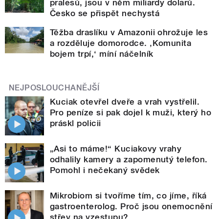
pralesů, jsou v něm miliardy dolarů.
Česko se přispět nechystá
Těžba draslíku v Amazonii ohrožuje les
a rozděluje domorodce. ‚Komunita
bojem trpí,‘ míní náčelník
NEJPOSLOUCHANĚJŠÍ
Kuciak otevřel dveře a vrah vystřelil.
Pro peníze si pak dojel k muži, který ho
práskl policii
„Asi to máme!“ Kuciakovy vrahy
odhalily kamery a zapomenutý telefon.
Pomohl i nečekaný svědek
Mikrobiom si tvoříme tím, co jíme, říká
gastroenterolog. Proč jsou onemocnění
střev na vzestupu?