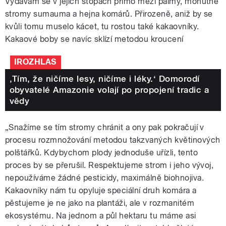
Vydávám se v jejích stopách přímo mezi palmy, mohutné
stromy sumauma a hejna komárů. Přirozeně, aniž by se
kvůli tomu muselo kácet, tu rostou také kakaovníky.
Kakaové boby se navíc sklízí metodou kroucení
IROZHLAS
‚Tím, že ničíme lesy, ničíme i léky.‘ Domorodí
obyvatelé Amazonie volají po propojení tradic a
vědy
„Snažíme se tím stromy chránit a ony pak pokračují v
procesu rozmnožování metodou takzvaných květinových
polštářků. Kdybychom plody jednoduše uřízli, tento
proces by se přerušil. Respektujeme strom i jeho vývoj,
nepoužíváme žádné pesticidy, maximálně biohnojiva.
Kakaovníky nám tu opyluje speciální druh komára a
pěstujeme je ne jako na plantáži, ale v rozmanitém
ekosystému. Na jednom a půl hektaru tu máme asi