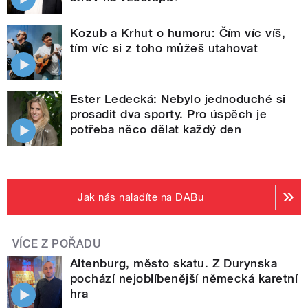
Kozub a Krhut o humoru: Čím víc víš,
tím víc si z toho můžeš utahovat
Ester Ledecká: Nebylo jednoduché si
prosadit dva sporty. Pro úspěch je
potřeba něco dělat každý den
Jak nás naladíte na DABu
VÍCE Z POŘADU
Altenburg, město skatu. Z Durynska
pochází nejoblíbenější německá karetní
hra