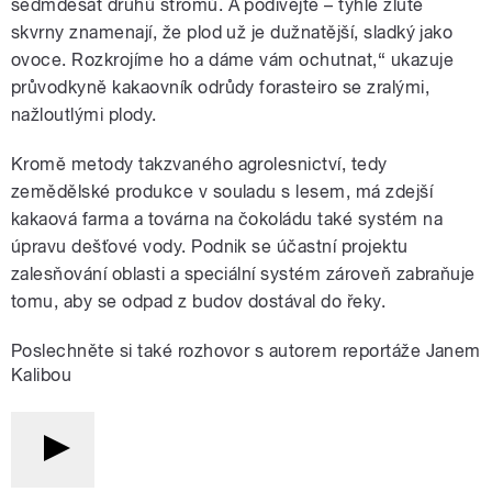
sedmdesát druhů stromů. A podívejte – tyhle žluté
skvrny znamenají, že plod už je dužnatější, sladký jako
ovoce. Rozkrojíme ho a dáme vám ochutnat,“ ukazuje
průvodkyně kakaovník odrůdy forasteiro se zralými,
nažloutlými plody.
Kromě metody takzvaného agrolesnictví, tedy
zemědělské produkce v souladu s lesem, má zdejší
kakaová farma a továrna na čokoládu také systém na
úpravu dešťové vody. Podnik se účastní projektu
zalesňování oblasti a speciální systém zároveň zabraňuje
tomu, aby se odpad z budov dostával do řeky.
Poslechněte si také rozhovor s autorem reportáže Janem
Kalibou