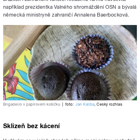
například prezidentka Valného shromáždění OSN a bývalá
německá ministryně zahraničí Annalena Baerbocková.
Brigadeiro v papírovém košíčku
|
foto:
Jan Kaliba
,
Český rozhlas
Sklizeň bez kácení