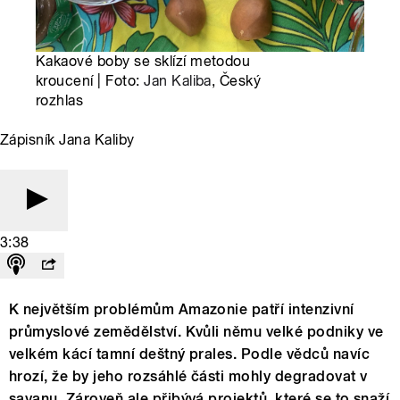
Kakaové boby se sklízí metodou
kroucení | Foto:
Jan Kaliba
, Český
rozhlas
Zápisník Jana Kaliby
3:38
K největším problémům Amazonie patří intenzivní
průmyslové zemědělství. Kvůli němu velké podniky ve
velkém kácí tamní deštný prales. Podle vědců navíc
hrozí, že by jeho rozsáhlé části mohly degradovat v
savanu. Zároveň ale přibývá projektů, které se to snaží