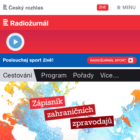
Přejít k hlavnímu obsahu
MENU
ŽIVĚ
Cestování
Program
Pořady
Více
…