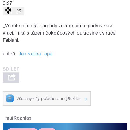
3:27
„Všechno, co si z přírody vezme, do ní podnik zase
vrací,“ říká s tácem čokoládových cukrovinek v ruce
Fabiani.
autoři:
Jan Kaliba
,
opa
Všechny díly pořadu na mujRozhlas
mujRozhlas