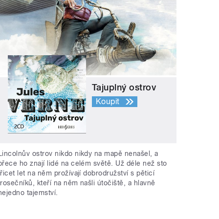
Tajuplný ostrov
Koupit
Lincolnův ostrov nikdo nikdy na mapě nenašel, a
přece ho znají lidé na celém světě. Už déle než sto
třicet let na něm prožívají dobrodružství s pěticí
trosečníků, kteří na něm našli útočiště, a hlavně
nejedno tajemství.