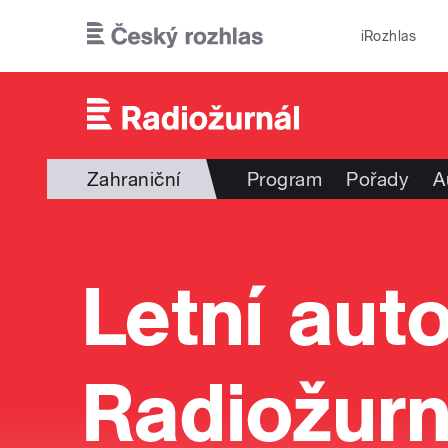
Přejít k hlavnímu obsahu
iRozhlas
Zahraniční
Program
Pořady
A