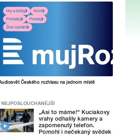
Hry a četby
Krimi
Pohádky
Pořady
Živé vysílání
Audiosvět Českého rozhlasu na jednom místě
NEJPOSLOUCHANĚJŠÍ
„Asi to máme!“ Kuciakovy
vrahy odhalily kamery a
zapomenutý telefon.
Pomohl i nečekaný svědek