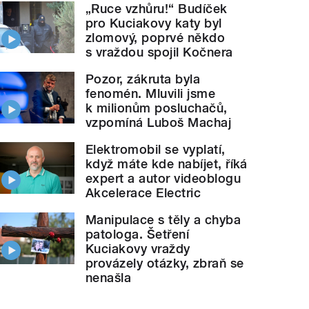
„Ruce vzhůru!“ Budíček
pro Kuciakovy katy byl
zlomový, poprvé někdo
s vraždou spojil Kočnera
Pozor, zákruta byla
fenomén. Mluvili jsme
k milionům posluchačů,
vzpomíná Luboš Machaj
Elektromobil se vyplatí,
když máte kde nabíjet, říká
expert a autor videoblogu
Akcelerace Electric
Manipulace s těly a chyba
patologa. Šetření
Kuciakovy vraždy
provázely otázky, zbraň se
nenašla