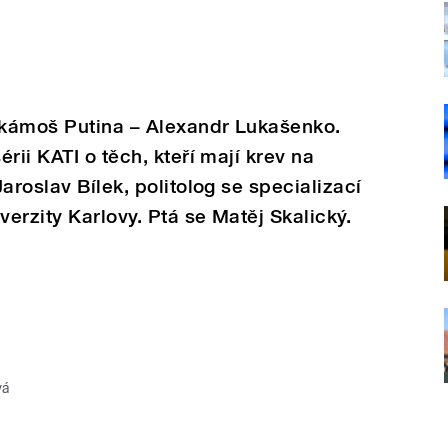
, kámoš Putina – Alexandr Lukašenko.
rii KATI o těch, kteří mají krev na
aroslav Bílek, politolog se specializací
verzity Karlovy. Ptá se Matěj Skalický.
vá