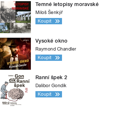
Temné letopisy moravské
Miloš Šenkýř
Koupit
Vysoké okno
Raymond Chandler
Koupit
Ranní špek 2
Dalibor Gondík
Koupit