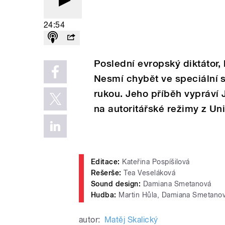
24:54
Poslední evropský diktátor
Nesmí chybět ve speciální sé
rukou. Jeho příběh vypráví J
na autoritářské režimy z Uni
Editace:
Kateřina Pospíšilová
Rešerše:
Tea Veseláková
Sound design:
Damiana Smetanová
Hudba:
Martin Hůla, Damiana Smetano
autor:
Matěj Skalický