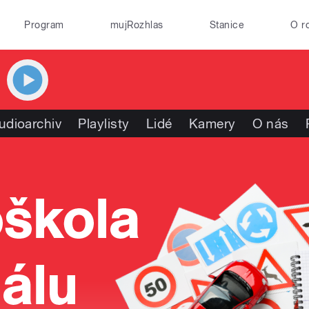
Program
mujRozhlas
Stanice
O r
udioarchiv
Playlisty
Lidé
Kamery
O nás