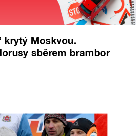
“ krytý Moskvou.
ělorusy sběrem brambor