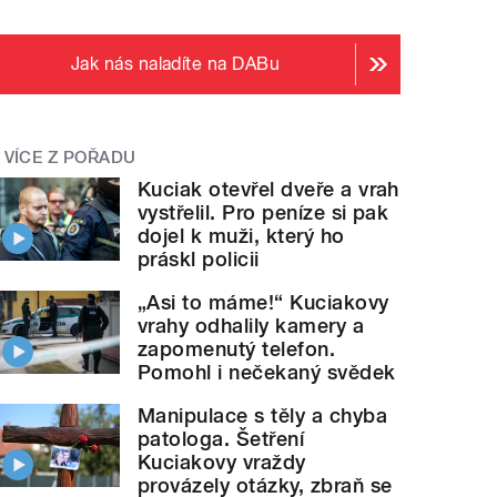
Jak nás naladíte na DABu
VÍCE Z POŘADU
Kuciak otevřel dveře a vrah
vystřelil. Pro peníze si pak
dojel k muži, který ho
práskl policii
„Asi to máme!“ Kuciakovy
vrahy odhalily kamery a
zapomenutý telefon.
Pomohl i nečekaný svědek
Manipulace s těly a chyba
patologa. Šetření
Kuciakovy vraždy
provázely otázky, zbraň se