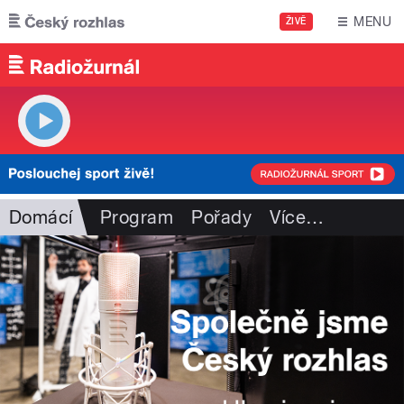
Přejít k hlavnímu obsahu
MENU
ŽIVĚ
Domácí
Program
Pořady
Více
…