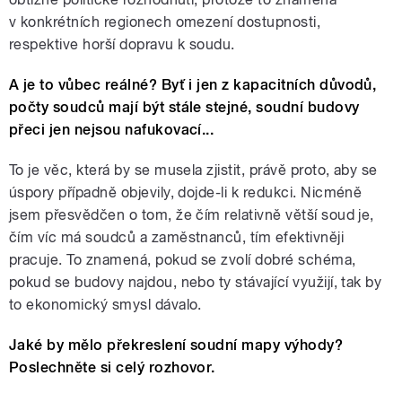
v konkrétních regionech omezení dostupnosti,
respektive horší dopravu k soudu.
A je to vůbec reálné? Byť i jen z kapacitních důvodů,
počty soudců mají být stále stejné, soudní budovy
přeci jen nejsou nafukovací...
To je věc, která by se musela zjistit, právě proto, aby se
úspory případně objevily, dojde-li k redukci. Nicméně
jsem přesvědčen o tom, že čím relativně větší soud je,
čím víc má soudců a zaměstnanců, tím efektivněji
pracuje. To znamená, pokud se zvolí dobré schéma,
pokud se budovy najdou, nebo ty stávající využijí, tak by
to ekonomický smysl dávalo.
Jaké by mělo překreslení soudní mapy výhody?
Poslechněte si celý rozhovor.