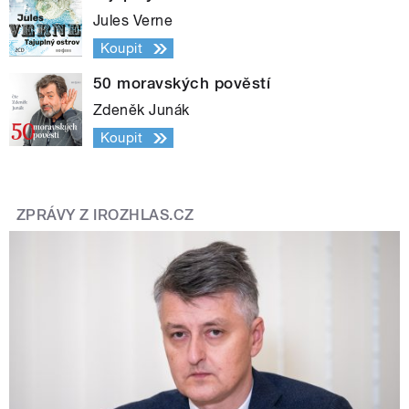
Jules Verne
Koupit
50 moravských pověstí
Zdeněk Junák
Koupit
ZPRÁVY Z IROZHLAS.CZ