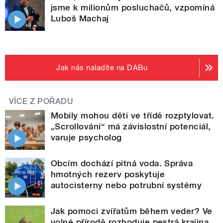
jsme k milionům posluchačů, vzpomíná
Luboš Machaj
Jak nás naladíte na DABu
VÍCE Z POŘADU
Mobily mohou děti ve třídě rozptylovat.
„Scrollování“ má závislostní potenciál,
varuje psycholog
Obcím dochází pitná voda. Správa
hmotných rezerv poskytuje
autocisterny nebo potrubní systémy
Jak pomoci zvířatům během veder? Ve
volné přírodě rozhoduje pestrá krajina,