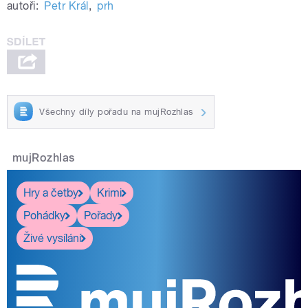
autoři:
Petr Král
,
prh
Všechny díly pořadu na mujRozhlas
mujRozhlas
Hry a četby
Krimi
Pohádky
Pořady
Živé vysílání