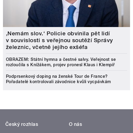
‚Nemám slov.‘ Policie obvinila pět lidí
v souvislosti s veřejnou soutěží Správy
železnic, včetně jejího exšéfa
OBRAZEM: Státní hymna a čestné salvy. Veřejnost se
rozloučila s Knížákem, projev pronesl Klaus i Klempíř
Podprsenkový doping na ženské Tour de France?
Pořadatelé kontrolovali závodnice kvůli vycpávkám
Český rozhlas
O nás