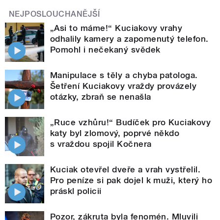
NEJPOSLOUCHANĚJŠÍ
„Asi to máme!“ Kuciakovy vrahy
odhalily kamery a zapomenutý telefon.
Pomohl i nečekaný svědek
Manipulace s těly a chyba patologa.
Šetření Kuciakovy vraždy provázely
otázky, zbraň se nenašla
„Ruce vzhůru!“ Budíček pro Kuciakovy
katy byl zlomový, poprvé někdo
s vraždou spojil Kočnera
Kuciak otevřel dveře a vrah vystřelil.
Pro peníze si pak dojel k muži, který ho
práskl policii
Pozor, zákruta byla fenomén. Mluvili