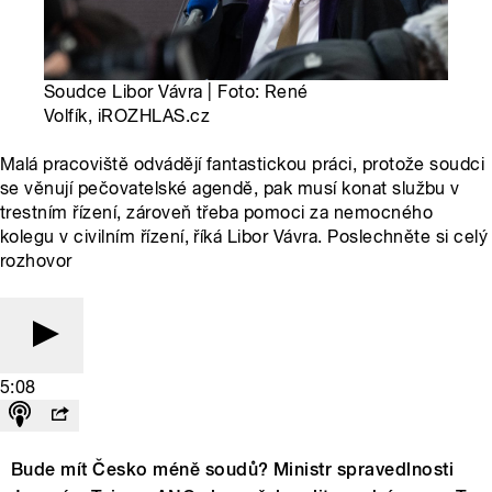
Soudce Libor Vávra | Foto: René
Volfík, iROZHLAS.cz
Malá pracoviště odvádějí fantastickou práci, protože soudci
se věnují pečovatelské agendě, pak musí konat službu v
trestním řízení, zároveň třeba pomoci za nemocného
kolegu v civilním řízení, říká Libor Vávra. Poslechněte si celý
rozhovor
5:08
Bude mít Česko méně soudů? Ministr spravedlnosti