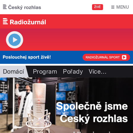
Přejít k hlavnímu obsahu
MENU
ŽIVĚ
Domácí
Program
Pořady
Více
…