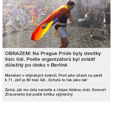
OBRAZEM: Na Prague Pride byly desítky
tisíc lidí. Podle organizátorů byl zvlášť
důležitý po útoku v Berlíně
Mamdani v mlýnských kolech: Proti jeho účasti na pietě
k 11. září je 80 tisíc lidí. ‚Schytá to tak jako tak'
Zpívá, jak mu ústa narostla a chápe lidskou duši. Koncert
Ztraceného byl podle kritika výjimečný