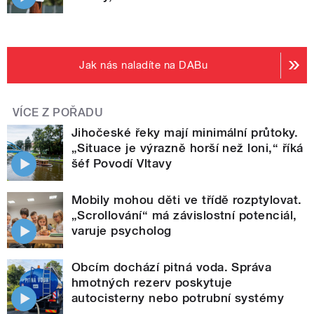
Jak nás naladíte na DABu
VÍCE Z POŘADU
Jihočeské řeky mají minimální průtoky.
„Situace je výrazně horší než loni,“ říká
šéf Povodí Vltavy
Mobily mohou děti ve třídě rozptylovat.
„Scrollování“ má závislostní potenciál,
varuje psycholog
Obcím dochází pitná voda. Správa
hmotných rezerv poskytuje
autocisterny nebo potrubní systémy