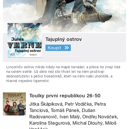
Tajuplný ostrov
Koupit
Lincolnův ostrov nikdo nikdy na mapě nenašel, a přece ho znají lidé
na celém světě. Už déle než sto třicet let na něm prožívají
dobrodružství s pěticí trosečníků, kteří na něm našli útočiště, a
hlavně nejedno tajemství.
Toulky první republikou 26-50
Jitka Škápíková, Petr Vodička, Petra
Tanclová, Tomáš Pánek, Dušan
Radovanovič, Ivan Malý, Ondřej Nováček,
Karolína Stegurová, Michal Dlouhý, Miloš