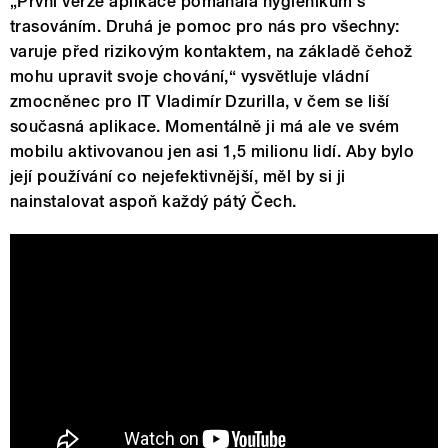
„První verze aplikace pomáhala hygienikům s
trasováním. Druhá je pomoc pro nás pro všechny:
varuje před rizikovým kontaktem, na základě čehož
mohu upravit svoje chování,“ vysvětluje vládní
zmocněnec pro IT Vladimír Dzurilla, v čem se liší
současná aplikace. Momentálně ji má ale ve svém
mobilu aktivovanou jen asi 1,5 milionu lidí. Aby bylo
její používání co nejefektivnější, měl by si ji
nainstalovat aspoň každý pátý Čech.
eRouška: Vše co potřebujete vědět