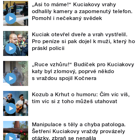
„Asi to máme!“ Kuciakovy vrahy
odhalily kamery a zapomenutý telefon.
Pomohl i nečekaný svědek
Kuciak otevřel dveře a vrah vystřelil.
Pro peníze si pak dojel k muži, který ho
práskl policii
„Ruce vzhůru!“ Budíček pro Kuciakovy
katy byl zlomový, poprvé někdo
s vraždou spojil Kočnera
Kozub a Krhut o humoru: Čím víc víš,
tím víc si z toho můžeš utahovat
Manipulace s těly a chyba patologa.
Šetření Kuciakovy vraždy provázely
otázky, zbraň se nenašla