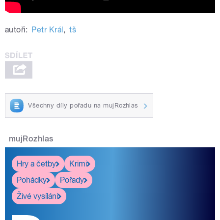
autoři:
Petr Král
,
tš
Všechny díly pořadu na mujRozhlas
mujRozhlas
Hry a četby
Krimi
Pohádky
Pořady
Živé vysílání