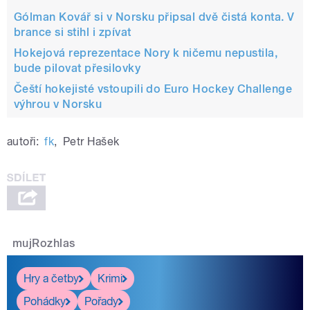
Gólman Kovář si v Norsku připsal dvě čistá konta. V
brance si stihl i zpívat
Hokejová reprezentace Nory k ničemu nepustila,
bude pilovat přesilovky
Čeští hokejisté vstoupili do Euro Hockey Challenge
výhrou v Norsku
autoři:
fk
,
Petr Hašek
mujRozhlas
Hry a četby
Krimi
Pohádky
Pořady