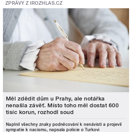
ZPRÁVY Z IROZHLAS.CZ
Měl zdědit dům u Prahy, ale notářka
nenašla závěť. Místo toho měl dostat 600
tisíc korun, rozhodl soud
Naplnil všechny znaky podněcování k nenávisti a projevil
sympatie k nacismu, napsala policie o Turkovi