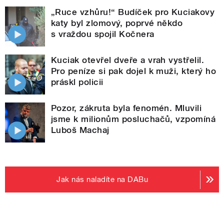
„Ruce vzhůru!“ Budíček pro Kuciakovy
katy byl zlomový, poprvé někdo
s vraždou spojil Kočnera
Kuciak otevřel dveře a vrah vystřelil.
Pro peníze si pak dojel k muži, který ho
práskl policii
Pozor, zákruta byla fenomén. Mluvili
jsme k milionům posluchačů, vzpomíná
Luboš Machaj
Jak nás naladíte na DABu