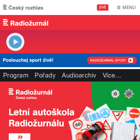
Přejít k hlavnímu obsahu
MENU
ŽIVĚ
Program
Pořady
Audioarchiv
Více
…