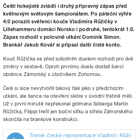
Čeští hokejisté zvládli i druhý přípravný zápas před
květnovým světovým šampionátem. Po páteční výhře
4:0 porazili svěřenci kouče Vladimíra Růžičky v
Lillehammeru domácí Norsko i podruhé, tentokrát 1:0.
Zápas rozhodl v polovině utkání Dominik Simon.
Brankář Jakub Kovář si připsal další čisté konto.
Kouč Růžička se před sobotním duelem rozhodl pro dvě
změny v sestavě. Oproti prvnímu duelu dostali šanci
obránce Zámorský s útočníkem Zohornou.
Češi si sice nevytvořili takový tlak jako v předchozím
utkání, ale šance na otevření skóre v úvodní třetině měli.
Už v první minutě nepřekonal gólmana Söberga Martin
Růžička, Filippi trefil jen boční síťku a střela Zámorského
skončila na brankové konstrukci.
Trenér české reprezentace Vladimír Růžička