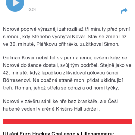
0:24
Play /
prověřili
Trenér české reprezentace
Norové poprvé výrazněji zahrozili až tři minuty před první
Vladimír Růžička je rád, že Norové
jeho svěřence
sirénou, kdy Steneho vychytal Kovář. Stav se změnil až
ve 30. minutě, Pláňkovu přihrávku zužitkoval Simon.
Gólman Kovář nebyl tolik v permanenci, ovšem když se
Norové do šance dostali, svůj tým podržel. Stejně jako ve
42. minutě, když lapačkou zlikvidoval gólovou šanci
Börresenovi. Na opačné straně mohl přidat uklidňující
pause
trefu Roman, jehož střela se odrazila od horní tyčky.
Norové v závěru sáhli ke hře bez brankáře, ale Češi
hubené vedení v aréně Kristins Hall udrželi.
Utkání Euro Hockey Challenge v Lillehammeru: