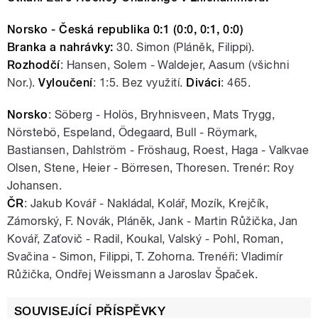
Norsko - Česká republika 0:1 (0:0, 0:1, 0:0)
Branka a nahrávky:
30. Simon (Pláněk, Filippi).
Rozhodčí
: Hansen, Solem - Waldejer, Aasum (všichni
Nor.).
Vyloučení
: 1:5. Bez využití.
Diváci
: 465.
Norsko
: Söberg - Holös, Bryhnisveen, Mats Trygg,
Nörstebö, Espeland, Ödegaard, Bull - Röymark,
Bastiansen, Dahlström - Fröshaug, Roest, Haga - Valkvae
Olsen, Stene, Heier - Börresen, Thoresen. Trenér: Roy
Johansen.
ČR
: Jakub Kovář - Nakládal, Kolář, Mozík, Krejčík,
Zámorský, F. Novák, Pláněk, Jank - Martin Růžička, Jan
Kovář, Zaťovič - Radil, Koukal, Valský - Pohl, Roman,
Svačina - Simon, Filippi, T. Zohorna. Trenéři: Vladimír
Růžička, Ondřej Weissmann a Jaroslav Špaček.
SOUVISEJÍCÍ PŘÍSPĚVKY