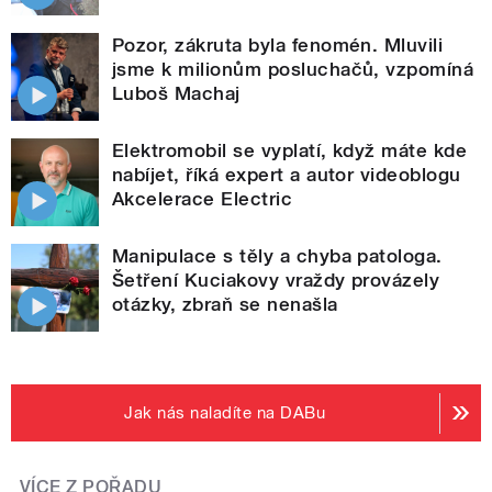
Pozor, zákruta byla fenomén. Mluvili
jsme k milionům posluchačů, vzpomíná
Luboš Machaj
Elektromobil se vyplatí, když máte kde
nabíjet, říká expert a autor videoblogu
Akcelerace Electric
Manipulace s těly a chyba patologa.
Šetření Kuciakovy vraždy provázely
otázky, zbraň se nenašla
Jak nás naladíte na DABu
VÍCE Z POŘADU