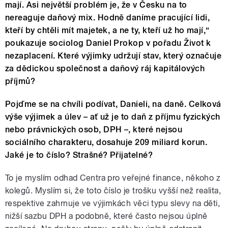
mají. Asi největší problém je, že v Česku na to
nereaguje daňový mix. Hodně daníme pracující lidi,
kteří by chtěli mít majetek, a ne ty, kteří už ho mají,“
poukazuje sociolog Daniel Prokop v pořadu Život k
nezaplacení. Které výjimky udržují stav, který označuje
za dědickou společnost a daňový ráj kapitálových
příjmů?
Pojďme se na chvíli podívat, Danieli, na daně. Celková
výše výjimek a úlev – ať už je to daň z příjmu fyzických
nebo právnických osob, DPH –, které nejsou
sociálního charakteru, dosahuje 209 miliard korun.
Jaké je to číslo? Strašné? Přijatelné?
To je myslím odhad Centra pro veřejné finance, někoho z
kolegů. Myslím si, že toto číslo je trošku vyšší než realita,
respektive zahrnuje ve výjimkách věci typu slevy na děti,
nižší sazbu DPH a podobně, které často nejsou úplně