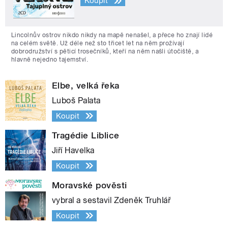
Koupit
Lincolnův ostrov nikdo nikdy na mapě nenašel, a přece ho znají lidé
na celém světě. Už déle než sto třicet let na něm prožívají
dobrodružství s pěticí trosečníků, kteří na něm našli útočiště, a
hlavně nejedno tajemství.
Elbe, velká řeka
Luboš Palata
Koupit
Tragédie Liblice
Jiří Havelka
Koupit
Moravské pověsti
vybral a sestavil Zdeněk Truhlář
Koupit