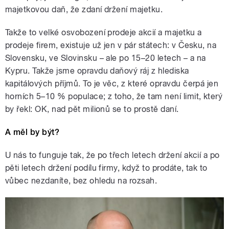
majetkovou daň, že zdaní držení majetku.
Takže to velké osvobození prodeje akcií a majetku a
prodeje firem, existuje už jen v pár státech: v Česku, na
Slovensku, ve Slovinsku – ale po 15–20 letech – a na
Kypru. Takže jsme opravdu daňový ráj z hlediska
kapitálových příjmů. To je věc, z které opravdu čerpá jen
horních 5–10 % populace; z toho, že tam není limit, který
by řekl: OK, nad pět milionů se to prostě daní.
A měl by být?
U nás to funguje tak, že po třech letech držení akcií a po
pěti letech držení podílu firmy, když to prodáte, tak to
vůbec nezdaníte, bez ohledu na rozsah.