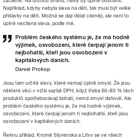
zacílené. Na druhou stranu, nešly by úplně odstranit.
Například, kdyby nebyla sleva na děti, tak musí být velké
přídavky na děti. Možná se dají dělat cíleněji, ale není to
úplně necílená sleva, podle mě.
Problém českého systému je, že má hodně
výjimek, osvobození, které čerpají jenom ti
nejbohatší, kteří jsou osvobození v
kapitálových daních.
Daniel Prokop
Jsou tam určitě slevy, které nemají úplně smysl. Že jsou
některé věci v nižší sazbě DPH, když třeba 60–80 % těch
produktů spotřebovávají bohatí, nemá smysl daňově. Ale
problém českého systému je, že má hodně výjimek,
osvobození, které čerpají jenom ti nejbohatší, kteří jsou
osvobození v kapitálových daních.
Řeknu příklad. Kromě Slovenska a Litvy se ve všech