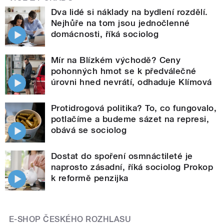
Dva lidé si náklady na bydlení rozdělí.
Nejhůře na tom jsou jednočlenné
domácnosti, říká sociolog
Mír na Blízkém východě? Ceny
pohonných hmot se k předválečné
úrovni hned nevrátí, odhaduje Klímová
Protidrogová politika? To, co fungovalo,
potlačíme a budeme sázet na represi,
obává se sociolog
Dostat do spoření osmnáctileté je
naprosto zásadní, říká sociolog Prokop
k reformě penzijka
E-SHOP ČESKÉHO ROZHLASU