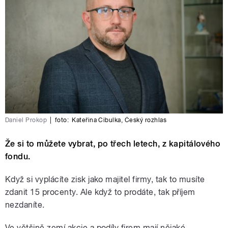
Daniel Prokop
|
foto:
Kateřina Cibulka
,
Český rozhlas
Že si to můžete vybrat, po třech letech, z kapitálového
fondu.
Když si vyplácíte zisk jako majitel firmy, tak to musíte
zdanit 15 procenty. Ale když to prodáte, tak příjem
nezdaníte.
Ve většině zemí akcie a podíly firem mají nějaké