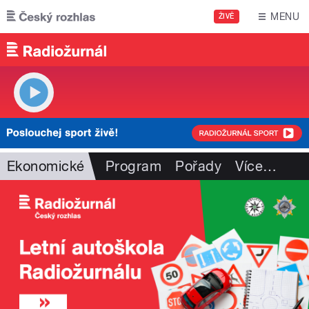
Přejít k hlavnímu obsahu
MENU
ŽIVĚ
Ekonomické
Program
Pořady
Více
…