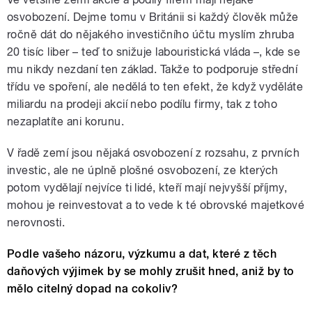
osvobození. Dejme tomu v Británii si každý člověk může
ročně dát do nějakého investičního účtu myslím zhruba
20 tisíc liber – teď to snižuje labouristická vláda –, kde se
mu nikdy nezdaní ten základ. Takže to podporuje střední
třídu ve spoření, ale nedělá to ten efekt, že když vyděláte
miliardu na prodeji akcií nebo podílu firmy, tak z toho
nezaplatíte ani korunu.
V řadě zemí jsou nějaká osvobození z rozsahu, z prvních
investic, ale ne úplně plošné osvobození, ze kterých
potom vydělají nejvíce ti lidé, kteří mají nejvyšší příjmy,
mohou je reinvestovat a to vede k té obrovské majetkové
nerovnosti.
Podle vašeho názoru, výzkumu a dat, které z těch
daňových výjimek by se mohly zrušit hned, aniž by to
mělo citelný dopad na cokoliv?