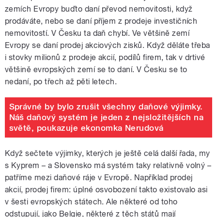
zemích Evropy buďto daní převod nemovitosti, když
prodáváte, nebo se daní příjem z prodeje investičních
nemovitostí. V Česku ta daň chybí. Ve většině zemí
Evropy se daní prodej akciových zisků. Když děláte třeba
i stovky milionů z prodeje akcií, podílů firem, tak v drtivé
většině evropských zemí se to daní. V Česku se to
nedaní, po třech až pěti letech.
Správné by bylo zrušit všechny daňové výjimky.
Náš daňový systém je jeden z nejsložitějších na
světě, poukazuje ekonomka Nerudová
Když sečtete výjimky, kterých je ještě celá další řada, my
s Kyprem – a Slovensko má systém taky relativně volný –
patříme mezi daňové ráje v Evropě. Například prodej
akcií, prodej firem: úplné osvobození takto existovalo asi
v šesti evropských státech. Ale některé od toho
odstupují, jako Belgie, některé z těch států mají