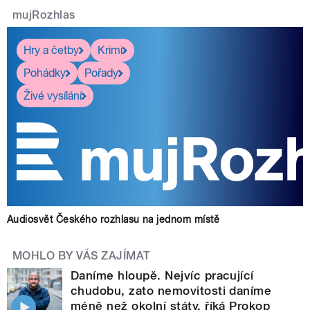
mujRozhlas
Hry a četby
Krimi
Pohádky
Pořady
Živé vysílání
Audiosvět Českého rozhlasu na jednom místě
MOHLO BY VÁS ZAJÍMAT
Daníme hloupě. Nejvíc pracující
chudobu, zato nemovitosti daníme
méně než okolní státy, říká Prokop