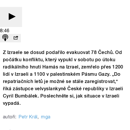
8:46
Z Izraele se dosud podařilo evakuovat 78 Čechů. Od
počátku konfliktu, který vypukl v sobotu po útoku
radikálního hnutí Hamás na Izrael, zemřelo přes 1200
lidí v Izraeli a 1100 v palestinském Pásmu Gazy. „Do
repatriačních letů je možné se stále zaregistrovat,“
říká zástupce velvyslankyně České republiky v Izraeli
Cyril Bumbálek. Poslechněte si, jak situace v Izraeli
vypadá.
autoři:
Petr Král
,
mga