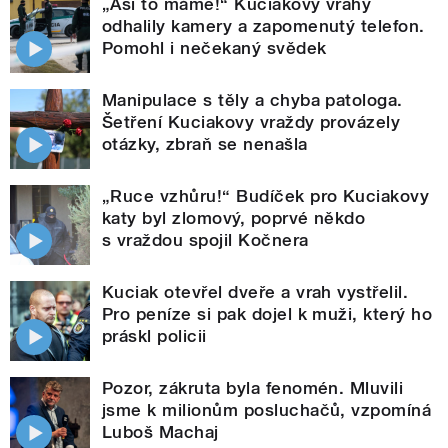
„Asi to máme!“ Kuciakovy vrahy
odhalily kamery a zapomenutý telefon.
Pomohl i nečekaný svědek
Manipulace s těly a chyba patologa.
Šetření Kuciakovy vraždy provázely
otázky, zbraň se nenašla
„Ruce vzhůru!“ Budíček pro Kuciakovy
katy byl zlomový, poprvé někdo
s vraždou spojil Kočnera
Kuciak otevřel dveře a vrah vystřelil.
Pro peníze si pak dojel k muži, který ho
práskl policii
Pozor, zákruta byla fenomén. Mluvili
jsme k milionům posluchačů, vzpomíná
Luboš Machaj