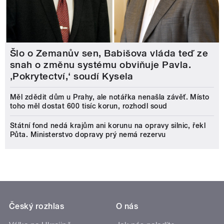
Šlo o Zemanův sen, Babišova vláda teď ze
snah o změnu systému obviňuje Pavla.
‚Pokrytectví,‘ soudí Kysela
Měl zdědit dům u Prahy, ale notářka nenašla závěť. Místo
toho měl dostat 600 tisíc korun, rozhodl soud
Státní fond nedá krajům ani korunu na opravy silnic, řekl
Půta. Ministerstvo dopravy prý nemá rezervu
Český rozhlas
O nás