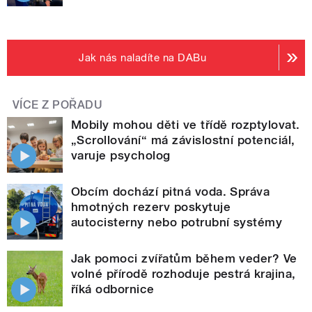
Jak nás naladíte na DABu
VÍCE Z POŘADU
Mobily mohou děti ve třídě rozptylovat.
„Scrollování“ má závislostní potenciál,
varuje psycholog
Obcím dochází pitná voda. Správa
hmotných rezerv poskytuje
autocisterny nebo potrubní systémy
Jak pomoci zvířatům během veder? Ve
volné přírodě rozhoduje pestrá krajina,
říká odbornice