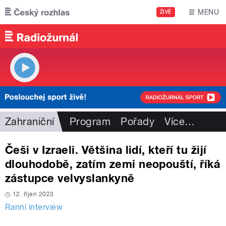
Přejít k hlavnímu obsahu
MENU
ŽIVĚ
Zahraniční
Program
Pořady
Více
…
Češi v Izraeli. Většina lidí, kteří tu žijí
dlouhodobě, zatím zemi neopouští, říká
zástupce velvyslankyně
12. říjen 2023
Ranní interview