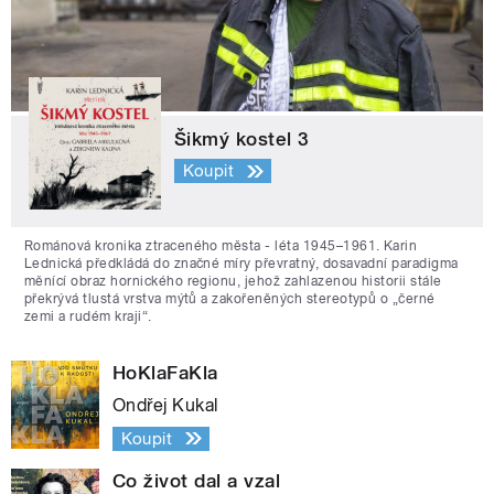
Šikmý kostel 3
Koupit
Románová kronika ztraceného města - léta 1945–1961. Karin
Lednická předkládá do značné míry převratný, dosavadní paradigma
měnící obraz hornického regionu, jehož zahlazenou historii stále
překrývá tlustá vrstva mýtů a zakořeněných stereotypů o „černé
zemi a rudém kraji“.
HoKlaFaKla
Ondřej Kukal
Koupit
Co život dal a vzal