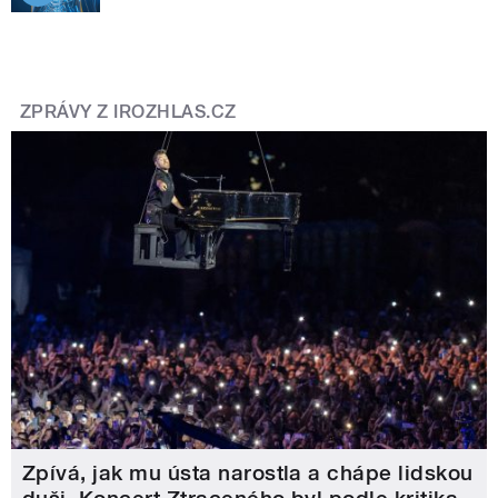
ZPRÁVY Z IROZHLAS.CZ
Zpívá, jak mu ústa narostla a chápe lidskou