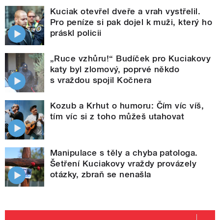
Kuciak otevřel dveře a vrah vystřelil.
Pro peníze si pak dojel k muži, který ho
práskl policii
„Ruce vzhůru!“ Budíček pro Kuciakovy
katy byl zlomový, poprvé někdo
s vraždou spojil Kočnera
Kozub a Krhut o humoru: Čím víc víš,
tím víc si z toho můžeš utahovat
Manipulace s těly a chyba patologa.
Šetření Kuciakovy vraždy provázely
otázky, zbraň se nenašla