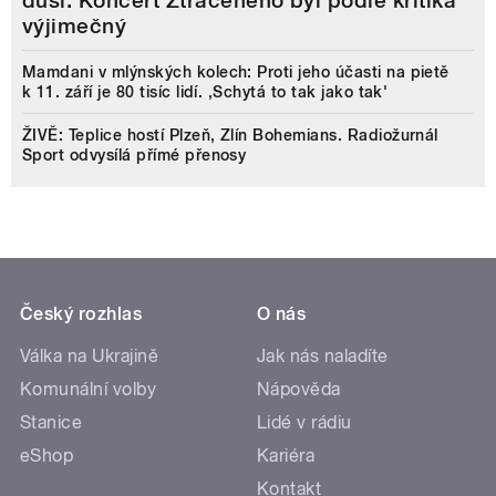
duši. Koncert Ztraceného byl podle kritika
výjimečný
Mamdani v mlýnských kolech: Proti jeho účasti na pietě
k 11. září je 80 tisíc lidí. ‚Schytá to tak jako tak'
ŽIVĚ: Teplice hostí Plzeň, Zlín Bohemians. Radiožurnál
Sport odvysílá přímé přenosy
Český rozhlas
O nás
Válka na Ukrajině
Jak nás naladíte
Komunální volby
Nápověda
Stanice
Lidé v rádiu
eShop
Kariéra
Kontakt