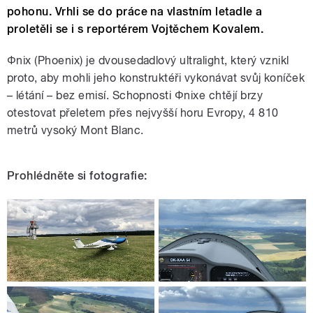
pohonu. Vrhli se do práce na vlastním letadle a
proletěli se i s reportérem Vojtěchem Kovalem.
Φnix
(Phoenix) je dvousedadlový ultralight, který vznikl
proto, aby mohli jeho konstruktéři vykonávat svůj koníček
– létání – bez emisí. Schopnosti
Φ
nixe chtějí brzy
otestovat přeletem přes nejvyšší horu Evropy, 4 810
metrů vysoký Mont Blanc.
Prohlédněte si fotografie: