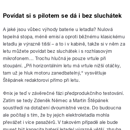
Povídat si s pilotem se dá i bez sluchátek
A jaké jsou vůbec výhody baterie u letadla? Nulová
tepelná stopa, méně emisí a oproti běžnému klasickému
letadlu je výrazně tišší – a to i v kabině, takže si v něm za
letu můžete povídat bez sluchátek i s rozhlasovým
mikrofonem… Trochu hlučná je pouze vrtule při
stoupání. „Při horizontálním letu má vrtule nižší otáčky,
tam už je hluk motoru zanedbatelný,“ vysvětluje
Štěpánek redaktorovi přímo při letu.
Φ
nix je teď v závěrečné fázi předprodukčního testování.
Zatím se tedy Zdeněk Němec a Martin Štěpánek
soustředí na dotažení dvoumístné verze. Do budoucna
ale počítají s tím, že by jejich elektroletadla mohla
převážet i více pasažérů. V takovém případě ale bude
muset být kapacita baterií letadel výrazně větší, zhruba