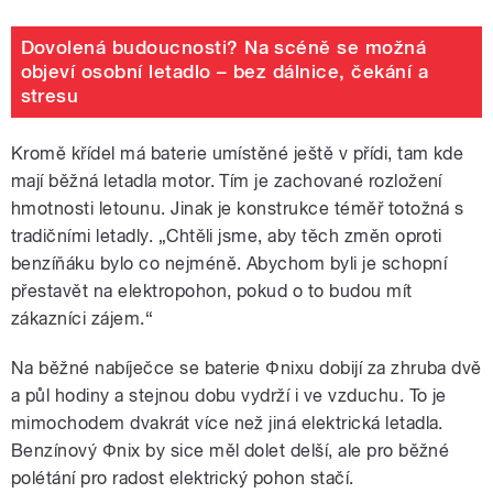
Dovolená budoucnosti? Na scéně se možná
objeví osobní letadlo – bez dálnice, čekání a
stresu
Kromě křídel má baterie umístěné ještě v přídi, tam kde
mají běžná letadla motor. Tím je zachované rozložení
hmotnosti letounu. Jinak je konstrukce téměř totožná s
tradičními letadly. „Chtěli jsme, aby těch změn oproti
benzíňáku bylo co nejméně. Abychom byli je schopní
přestavět na elektropohon, pokud o to budou mít
zákazníci zájem.“
Na běžné nabíječce se baterie
Φnixu
dobijí za zhruba dvě
a půl hodiny a stejnou dobu vydrží i ve vzduchu. To je
mimochodem dvakrát více než jiná elektrická letadla.
Benzínový
Φ
nix by sice měl dolet delší, ale pro běžné
polétání pro radost elektrický pohon stačí.