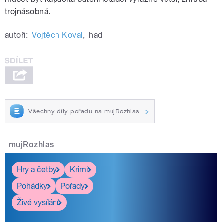
trojnásobná.
autoři:
Vojtěch Koval
,
had
Všechny díly pořadu na mujRozhlas
mujRozhlas
Hry a četby
Krimi
Pohádky
Pořady
Živé vysílání