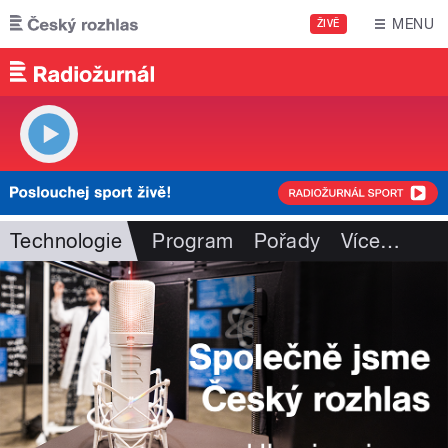
Přejít k hlavnímu obsahu
MENU
ŽIVĚ
Technologie
Program
Pořady
Více
…