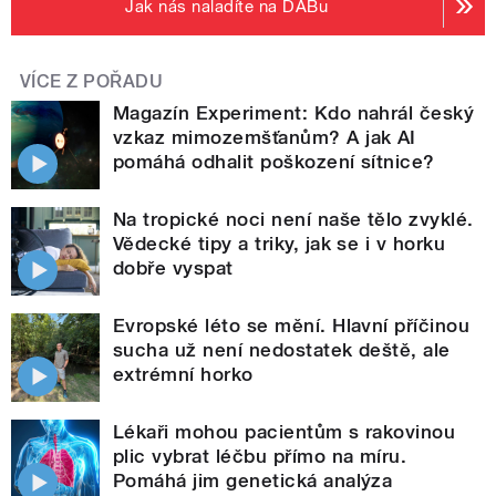
Jak nás naladíte na DABu
VÍCE Z POŘADU
Magazín Experiment: Kdo nahrál český
vzkaz mimozemšťanům? A jak AI
pomáhá odhalit poškození sítnice?
Na tropické noci není naše tělo zvyklé.
Vědecké tipy a triky, jak se i v horku
dobře vyspat
Evropské léto se mění. Hlavní příčinou
sucha už není nedostatek deště, ale
extrémní horko
Lékaři mohou pacientům s rakovinou
plic vybrat léčbu přímo na míru.
Pomáhá jim genetická analýza