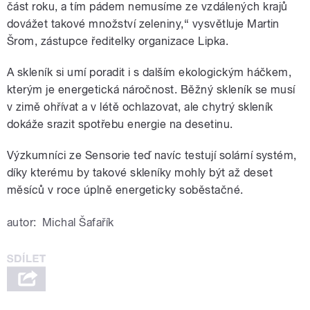
část roku, a tím pádem nemusíme ze vzdálených krajů
dovážet takové množství zeleniny,“ vysvětluje Martin
Šrom, zástupce ředitelky organizace Lipka.
A skleník si umí poradit i s dalším ekologickým háčkem,
kterým je energetická náročnost. Běžný skleník se musí
v zimě ohřívat a v létě ochlazovat, ale chytrý skleník
dokáže srazit spotřebu energie na desetinu.
Výzkumníci ze Sensorie teď navíc testují solární systém,
díky kterému by takové skleníky mohly být až deset
měsíců v roce úplně energeticky soběstačné.
autor:
Michal Šafařík