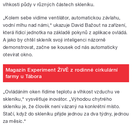
vlhkosti půdy v různých částech skleníku.
„Kolem sebe vidíme ventilátor, automatickou závlahu,
vodní mlhu nad námi,“ ukazuje David Bažout na zařízení,
která řídicí jednotka na základě pokynů z aplikace ovládá.
A jako by chtěl skleník svoji inteligenci názorně
demonstrovat, začne se kousek od nás automaticky
otevírat okno.
Magazín Experiment ŽIVĚ z rodinné cirkulární
farmy u Tábora
„Ovládáním oken řídíme teplotu a vlhkost vzduchu ve
skleníku,“ vysvětluje inovátor. „Výhodou chytrého
skleníku je, že člověk není vázaný na konkrétní místo.
Stačí, když do skleníku přijde jednou za dva týdny, jednou
za měsíc.“