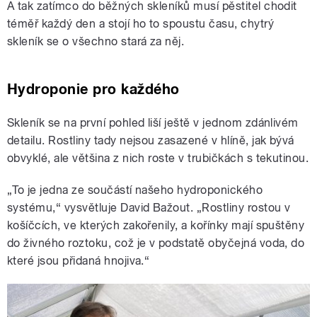
A tak zatímco do běžných skleníků musí pěstitel chodit
téměř každý den a stojí ho to spoustu času, chytrý
skleník se o všechno stará za něj.
Hydroponie pro každého
Skleník se na první pohled liší ještě v jednom zdánlivém
detailu. Rostliny tady nejsou zasazené v hlíně, jak bývá
obvyklé, ale většina z nich roste v trubičkách s tekutinou.
„To je jedna ze součástí našeho hydroponického
systému,“ vysvětluje David Bažout. „Rostliny rostou v
košíčcích, ve kterých zakořenily, a kořínky mají spuštěny
do živného roztoku, což je v podstatě obyčejná voda, do
které jsou přidaná hnojiva.“