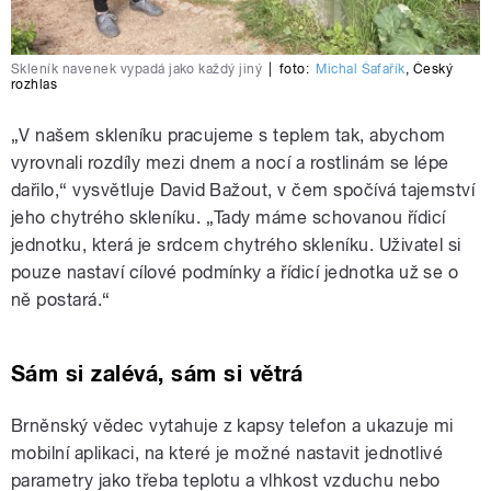
Skleník navenek vypadá jako každý jiný
|
foto:
Michal Šafařík
,
Český
rozhlas
„V našem skleníku pracujeme s teplem tak, abychom
vyrovnali rozdíly mezi dnem a nocí a rostlinám se lépe
dařilo,“ vysvětluje David Bažout, v čem spočívá tajemství
jeho chytrého skleníku. „Tady máme schovanou řídicí
jednotku, která je srdcem chytrého skleníku. Uživatel si
pouze nastaví cílové podmínky a řídicí jednotka už se o
ně postará.“
Sám si zalévá, sám si větrá
Brněnský vědec vytahuje z kapsy telefon a ukazuje mi
mobilní aplikaci, na které je možné nastavit jednotlivé
parametry jako třeba teplotu a vlhkost vzduchu nebo