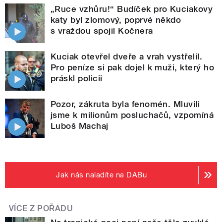
„Ruce vzhůru!“ Budíček pro Kuciakovy
katy byl zlomový, poprvé někdo
s vraždou spojil Kočnera
Kuciak otevřel dveře a vrah vystřelil.
Pro peníze si pak dojel k muži, který ho
práskl policii
Pozor, zákruta byla fenomén. Mluvili
jsme k milionům posluchačů, vzpomíná
Luboš Machaj
Jak nás naladíte na DABu
VÍCE Z POŘADU