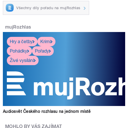
Všechny díly pořadu na mujRozhlas
mujRozhlas
Hry a četby
Krimi
Pohádky
Pořady
Živé vysílání
Audiosvět Českého rozhlasu na jednom místě
MOHLO BY VÁS ZAJÍMAT