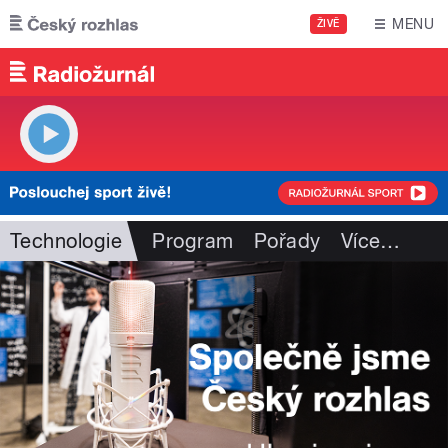
Přejít k hlavnímu obsahu
MENU
ŽIVĚ
Technologie
Program
Pořady
Více
…