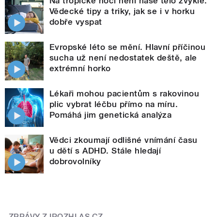
Na tropické noci není naše tělo zvyklé.
Vědecké tipy a triky, jak se i v horku
dobře vyspat
Evropské léto se mění. Hlavní příčinou
sucha už není nedostatek deště, ale
extrémní horko
Lékaři mohou pacientům s rakovinou
plic vybrat léčbu přímo na míru.
Pomáhá jim genetická analýza
Vědci zkoumají odlišné vnímání času
u dětí s ADHD. Stále hledají
dobrovolníky
ZPRÁVY Z IROZHLAS.CZ