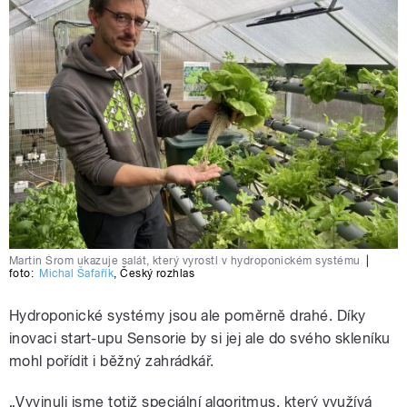
Martin Šrom ukazuje salát, který vyrostl v hydroponickém systému
|
foto:
Michal Šafařík
,
Český rozhlas
Hydroponické systémy jsou ale poměrně drahé. Díky
inovaci start-upu Sensorie by si jej ale do svého skleníku
mohl pořídit i běžný zahrádkář.
„Vyvinuli jsme totiž speciální algoritmus, který využívá