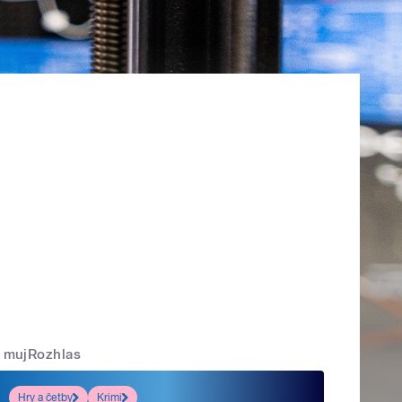
mujRozhlas
Hry a četby
Krimi