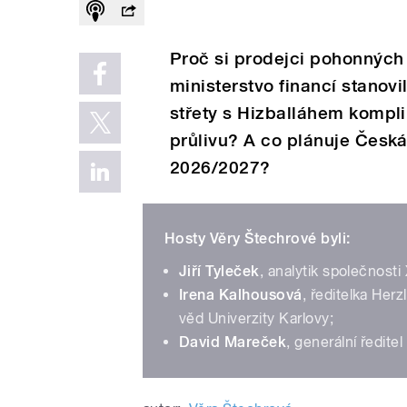
Proč si prodejci pohonných 
ministerstvo financí stanovi
střety s Hizballáhem kompl
průlivu? A co plánuje Česk
2026/2027?
Hosty Věry Štechrové byli:
Jiří Tyleček
, analytik společnosti
Irena Kalhousová
, ředitelka Herz
věd Univerzity Karlovy;
David Mareček
, generální ředite