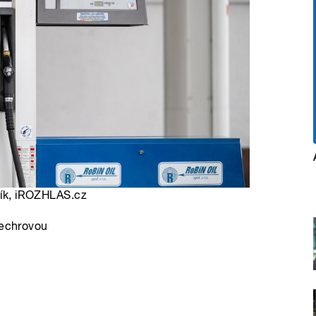
lfík, iROZHLAS.cz
techrovou