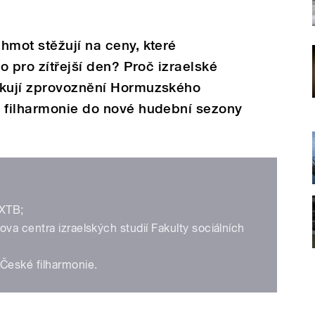
hmot stěžují na ceny, které
lo pro zítřejší den? Proč izraelské
ikují zprovoznění Hormuzského
á filharmonie do nové hudební sezony
 XTB;
lova centra izraelských studií Fakulty sociálních
l České filharmonie.