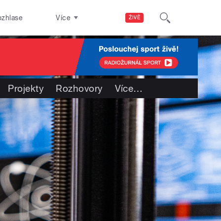
ozhlase
Více
ŽIVĚ
Projekty
Rozhovory
Více
…