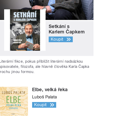
Setkání s
Karlem Čapkem
Koupit
Literární fikce, pokus přiblížit literární nadsázkou
spisovatele, filozofa, ale hlavně člověka Karla Čapka
trochu jinou formou.
Elbe, velká řeka
Luboš Palata
Koupit