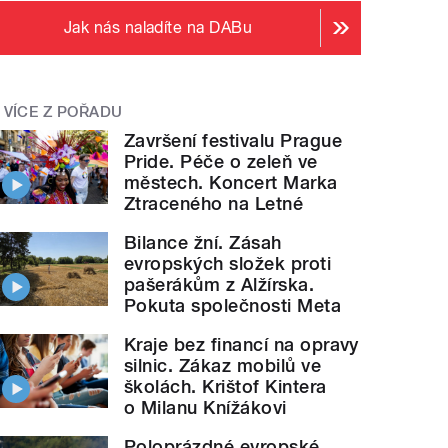
Jak nás naladíte na DABu
VÍCE Z POŘADU
Završení festivalu Prague
Pride. Péče o zeleň ve
městech. Koncert Marka
Ztraceného na Letné
Bilance žní. Zásah
evropských složek proti
pašerákům z Alžírska.
Pokuta společnosti Meta
Kraje bez financí na opravy
silnic. Zákaz mobilů ve
školách. Krištof Kintera
o Milanu Knížákovi
Poloprázdné evropské