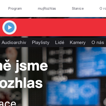
Program
mujRozhlas
Stanice
O r
Audioarchiv
Playlisty
Lidé
Kamery
O nás