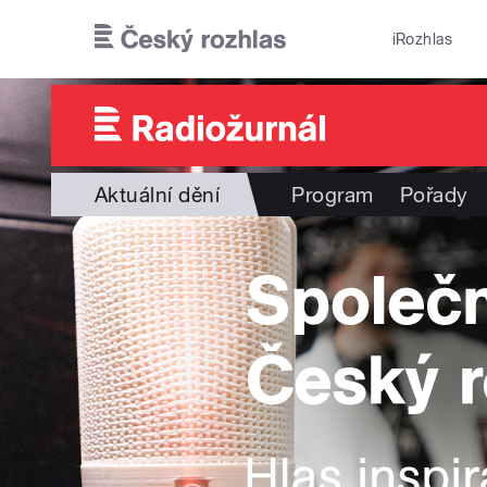
Přejít k hlavnímu obsahu
iRozhlas
Aktuální dění
Program
Pořady