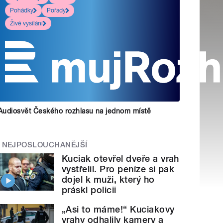
Pohádky
Pořady
Živé vysílání
Audiosvět Českého rozhlasu na jednom místě
NEJPOSLOUCHANĚJŠÍ
Kuciak otevřel dveře a vrah
vystřelil. Pro peníze si pak
dojel k muži, který ho
práskl policii
„Asi to máme!“ Kuciakovy
vrahy odhalily kamery a