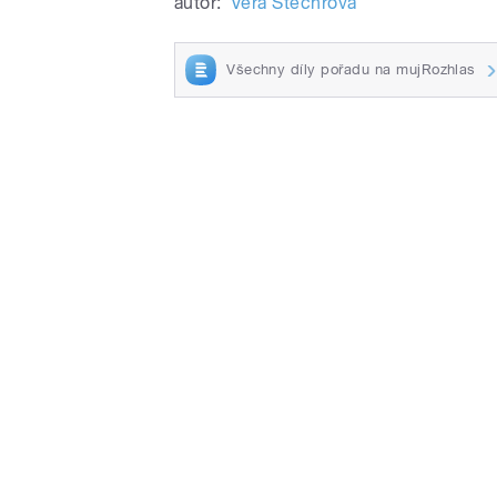
autor:
Věra Štechrová
Všechny díly pořadu na mujRozhlas