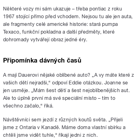
Některé vozy mi sám ukazuje – třeba pontiac z roku
1967 stojící přímo před vchodem. Nejsou tu ale jen auta,
ale fragmenty celé americké historie: stará pumpa
Texaco, funkční pokladna a další předměty, které
dohromady vytvářejí obraz jedné éry.
Připomínka dávných časů
A mají Dauerovi nějaké oblíbené auto?
„
A vy máte které z
vašich dětí nejradši,
“
odpoví Eddie otázkou. Joanne se
jen usměje.
„
Mám šest dětí a šest nejoblíbenějších aut.
Ale to úplně první má své speciální místo – tím to
všechno začalo,
“
říká.
Návštěvníci sem jezdí z různých koutů světa. „Přijeli
jsme z Ontaria v Kanadě. Máme doma vlastní sbírku a
chtěli jsme vidět tuhle,“ říkají jedni z nich.