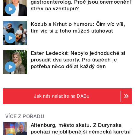
gastroenterolog. Proč jsou onemocnění
střev na vzestupu?
Kozub a Krhut o humoru: Čím víc víš,
tím víc si z toho můžeš utahovat
Ester Ledecká: Nebylo jednoduché si
prosadit dva sporty. Pro úspěch je
potřeba něco dělat každý den
Jak nás naladíte na DABu
VÍCE Z POŘADU
Altenburg, město skatu. Z Durynska
pochází nejoblíbenější německá karetní