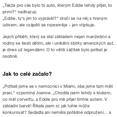
„Takže pro vás bylo to auto, kterým Eddie tehdy přijel, to
první?“ nadhazuji.
„Eddie, ty‘s jim to vyprávěl?“ otočí se na něj s hraným
údivem, ale vzápětí se rozesměje – jen vtipkuje.
Jejich příběh, který se stal základem nejen manželství a
rodiny se šesti dětmi, ale i unikátní sbírky amerických aut,
je dnes už legendární. O to větší zážitek bylo potkat je
osobně.
Jak to celé začalo?
„Potkali jsme se v nemocnici v Miami, oba jsme tam měli
praxi,“ vzpomíná Joanne. „Chodila jsem tehdy s klukem,
co měl corvettu, a Eddie pro mě přijel tímhle autem. V
základní barvě! Říkala jsem si: jak tohle může
konkurovat? Sedadla ani neměla pořádné odpružení… a