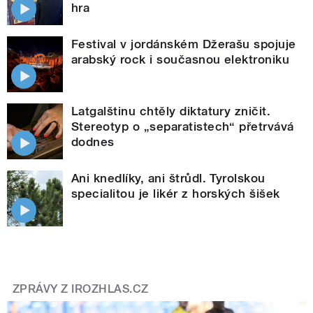
hra
Festival v jordánském Džerašu spojuje
arabský rock i současnou elektroniku
Latgalštinu chtěly diktatury zničit.
Stereotyp o „separatistech“ přetrvává
dodnes
Ani knedlíky, ani štrůdl. Tyrolskou
specialitou je likér z horských šišek
ZPRÁVY Z IROZHLAS.CZ