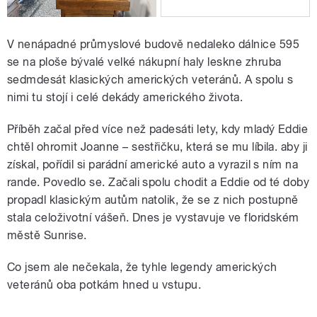
V nenápadné průmyslové budově nedaleko dálnice 595
se na ploše bývalé velké nákupní haly leskne zhruba
sedmdesát klasických amerických veteránů. A spolu s
nimi tu stojí i celé dekády amerického života.
Příběh začal před více než padesáti lety, kdy mladý Eddie
chtěl ohromit Joanne – sestřičku, která se mu líbila. aby ji
získal, pořídil si parádní americké auto a vyrazil s ním na
rande. Povedlo se. Začali spolu chodit a Eddie od té doby
propadl klasickým autům natolik, že se z nich postupně
stala celoživotní vášeň. Dnes je vystavuje ve floridském
městě Sunrise.
Co jsem ale nečekala, že tyhle legendy amerických
veteránů oba potkám hned u vstupu.