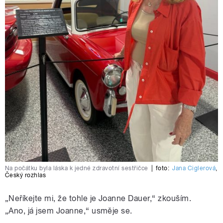
Na počátku byla láska k jedné zdravotní sestřičce
|
foto:
Jana Ciglerová
,
Český rozhlas
„Neříkejte mi, že tohle je Joanne Dauer,“ zkouším.
„Ano, já jsem Joanne,“ usměje se.