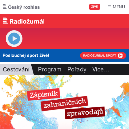
Přejít k hlavnímu obsahu
MENU
ŽIVĚ
Cestování
Program
Pořady
Více
…