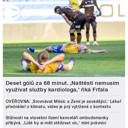
Deset gólů za 68 minut. ,Naštěstí nemusím
využívat služby kardiologa,‘ říká Frťala
OVĚŘOVNA: ‚Srovnávat Měsíc a Zemi je zavádějící.‘ Lékař
přednášel o klimatu, video je prý vytržené z kontextu
Stížností na stavební řízení kanceláři ombudsmanky
přibývá. ‚Lidé by si měli stěžovat víc,‘ míní právníci