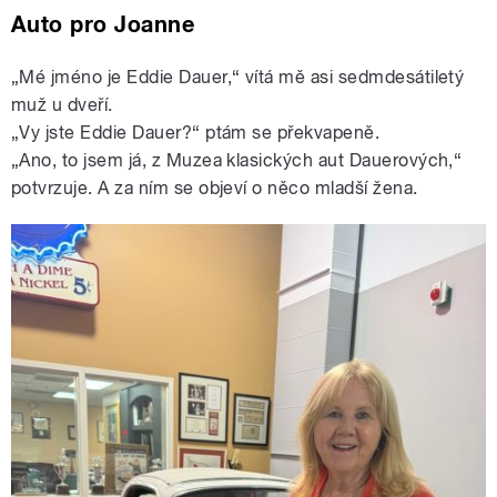
Auto pro Joanne
„Mé jméno je Eddie Dauer,“ vítá mě asi sedmdesátiletý
muž u dveří.
„Vy jste Eddie Dauer?“ ptám se překvapeně.
„Ano, to jsem já, z Muzea klasických aut Dauerových,“
potvrzuje. A za ním se objeví o něco mladší žena.