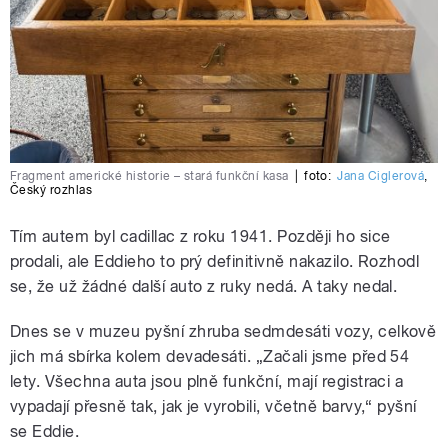
Fragment americké historie – stará funkční kasa
|
foto:
Jana Ciglerová
,
Český rozhlas
Tím autem byl cadillac z roku 1941. Později ho sice
prodali, ale Eddieho to prý definitivně nakazilo. Rozhodl
se, že už žádné další auto z ruky nedá. A taky nedal.
Dnes se v muzeu pyšní zhruba sedmdesáti vozy, celkově
jich má sbírka kolem devadesáti. „Začali jsme před 54
lety. Všechna auta jsou plně funkční, mají registraci a
vypadají přesně tak, jak je vyrobili, včetně barvy,“ pyšní
se Eddie.