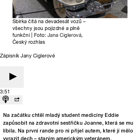
Sbírka čítá na devadesát vozů –
všechny jsou pojízdné a plně
funkční | Foto:
Jana Ciglerová
,
Český rozhlas
Zápisník Jany Ciglerové
3:51
Na začátku chtěl mladý student medicíny Eddie
zapůsobit na zdravotní sestřičku Joanne, která se mu
líbila. Na první rande pro ni přijel autem, které jí mělo
vyrazit dech – starým americkým veteránem,