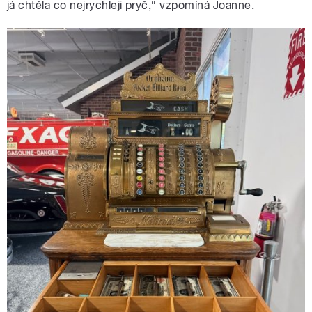
já chtěla co nejrychleji pryč,“ vzpomíná Joanne.