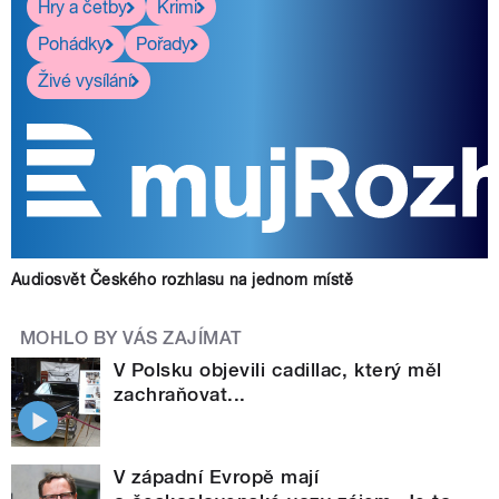
Hry a četby
Krimi
Pohádky
Pořady
Živé vysílání
Audiosvět Českého rozhlasu na jednom místě
MOHLO BY VÁS ZAJÍMAT
V Polsku objevili cadillac, který měl
zachraňovat...
V západní Evropě mají