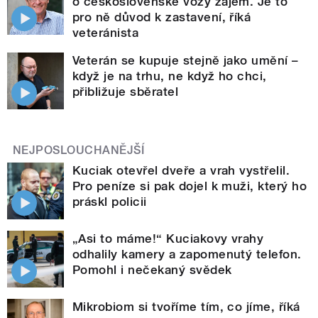
o československé vozy zájem. Je to
pro ně důvod k zastavení, říká
veteránista
Veterán se kupuje stejně jako umění –
když je na trhu, ne když ho chci,
přibližuje sběratel
NEJPOSLOUCHANĚJŠÍ
Kuciak otevřel dveře a vrah vystřelil.
Pro peníze si pak dojel k muži, který ho
práskl policii
„Asi to máme!“ Kuciakovy vrahy
odhalily kamery a zapomenutý telefon.
Pomohl i nečekaný svědek
Mikrobiom si tvoříme tím, co jíme, říká