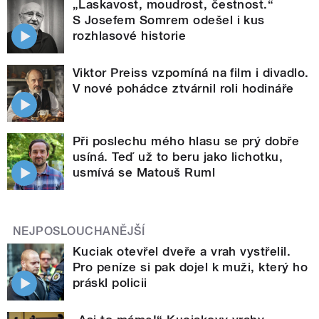
„Laskavost, moudrost, čestnost.“
S Josefem Somrem odešel i kus
rozhlasové historie
Viktor Preiss vzpomíná na film i divadlo.
V nové pohádce ztvárnil roli hodináře
Při poslechu mého hlasu se prý dobře
usíná. Teď už to beru jako lichotku,
usmívá se Matouš Ruml
NEJPOSLOUCHANĚJŠÍ
Kuciak otevřel dveře a vrah vystřelil.
Pro peníze si pak dojel k muži, který ho
práskl policii