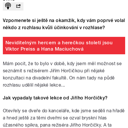
Vzpomenete si ještě na okamžik, kdy vám poprvé volal
někdo z rozhlasu kvůli účinkování v rozhlase?
Neviditelným hercem a herečkou století jsou
Viktor Preiss a Hana Maciuchová
Mám pocit, že to bylo v době, kdy jsem měl možnost se
seznámit s režisérem Jiřím Horčičkou při nějaké
konzultaci na divadelní fakultě. On nám tady na půdě
rozhlasu udělil nějaké lekce...
Jak vypadaly takové lekce od Jiřího Horčičky?
Otevřely se dveře do kanceláře, kde jsme seděli na hřadě
a hned ještě za těmi dveřmi se ozval bryskní hlas
úžasného spíkra, pana režiséra Jiřího Horčičky. A ta