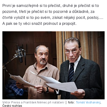
První je samozřejmě si to přečíst, druhé je přečíst si to
pozorně, třetí je přečíst si to pozorně a důkladně, za
čtvrté vyložit si to po svém, získat nějaký pocit, postoj….
A pak se ty věci snažit prolnout a propojit.
Viktor Preiss a František Němec při natáčení
|
foto:
Tomáš Vodňanský
,
Český rozhlas