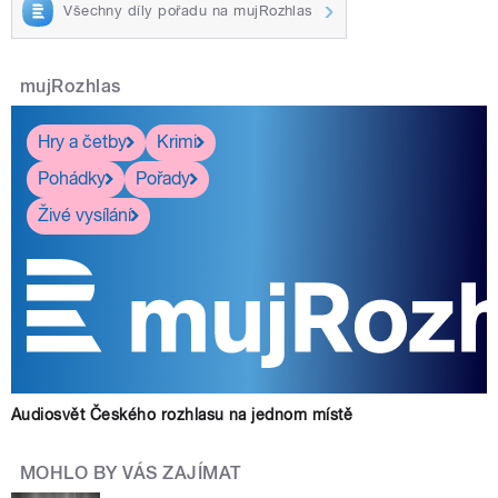
Všechny díly pořadu na mujRozhlas
mujRozhlas
Hry a četby
Krimi
Pohádky
Pořady
Živé vysílání
Audiosvět Českého rozhlasu na jednom místě
MOHLO BY VÁS ZAJÍMAT