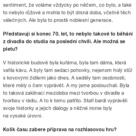
sentiment, že voláme vždycky po něčem, co bylo, a také
to nebylo růžové a mohla to být drsná doba, včetně těch
válečných. Ale byla to prostě noblesní generace.
Představuji si konec 70. let, to nebylo takové to běhání
z divadla do studia na poslední chvíli. Ale možná se
pletu?
V historické budově byla kuřárna, byla tam dáma, která
vařila kávu. A byly tam sedací pohovky, nejenom holý stůl
s kovovými židlemi jako dnes. A seděly tam osobnosti,
které měly o čem vyprávět. A my jsme poslouchali. Byla
to taková zaklínací mezidoba mezi tvorbou v divadle a
tvorbou v rádiu. A to k tomu patřilo. Staří bardi vyprávěli
svoje historky a jejich dialogy a něžné ironie byly
na vysoké úrovni.
Kolik času zabere příprava na rozhlasovou hru?