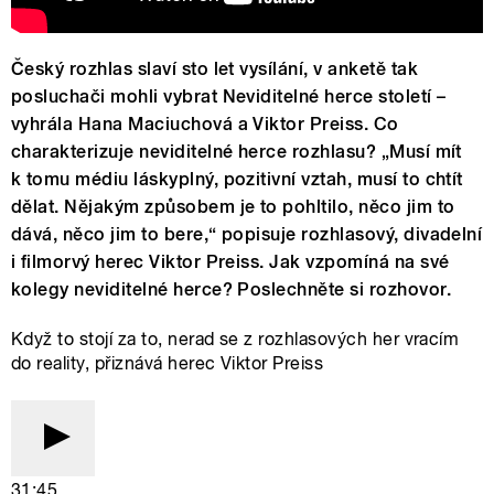
Český rozhlas slaví sto let vysílání, v anketě tak
posluchači mohli vybrat Neviditelné herce století –
vyhrála Hana Maciuchová a Viktor Preiss. Co
charakterizuje neviditelné herce rozhlasu? „Musí mít
k tomu médiu láskyplný, pozitivní vztah, musí to chtít
dělat. Nějakým způsobem je to pohltilo, něco jim to
dává, něco jim to bere,“ popisuje rozhlasový, divadelní
i filmorvý herec Viktor Preiss. Jak vzpomíná na své
kolegy neviditelné herce? Poslechněte si rozhovor.
Když to stojí za to, nerad se z rozhlasových her vracím
do reality, přiznává herec Viktor Preiss
31:45