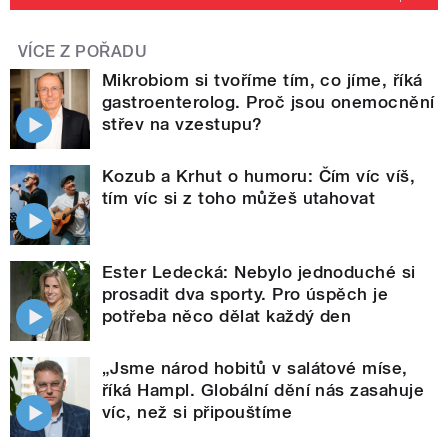
VÍCE Z POŘADU
Mikrobiom si tvoříme tím, co jíme, říká
gastroenterolog. Proč jsou onemocnění
střev na vzestupu?
Kozub a Krhut o humoru: Čím víc víš,
tím víc si z toho můžeš utahovat
Ester Ledecká: Nebylo jednoduché si
prosadit dva sporty. Pro úspěch je
potřeba něco dělat každý den
„Jsme národ hobitů v salátové míse,
říká Hampl. Globální dění nás zasahuje
víc, než si připouštíme