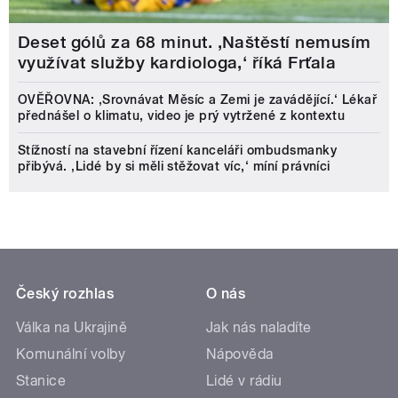
Deset gólů za 68 minut. ,Naštěstí nemusím
využívat služby kardiologa,‘ říká Frťala
OVĚŘOVNA: ‚Srovnávat Měsíc a Zemi je zavádějící.‘ Lékař
přednášel o klimatu, video je prý vytržené z kontextu
Stížností na stavební řízení kanceláři ombudsmanky
přibývá. ‚Lidé by si měli stěžovat víc,‘ míní právníci
Český rozhlas
O nás
Válka na Ukrajině
Jak nás naladíte
Komunální volby
Nápověda
Stanice
Lidé v rádiu