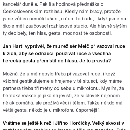
kancelář duněla. Pak šla hodinová přednáška o
Československém rozhlasu. Klesly nám brady, protože
jsme vůbec neměli tušení, o čem to bude, i když jsme na
škole měli zaučovací rozhlasové studio. Ale hlavně slyším
ty decibely, ten hlas, gesta, mocnost té osobnosti.
Jan Hartl vyprávěl, že mu režisér Melč přivazoval ruce
k židli, aby se odnaučil používat ruce a všechna
herecká gesta přemístil do hlasu. Je to pravda?
Možná, že u mě nebylo třeba přivazovat ruce, i když
všichni gestikulujeme a hrajeme v té situaci, kdy máme
partnera třeba tři metry od sebe u mikrofonu. Myslím, že
herecká reakce je jako na jevišti, že si člověk nejenom
nějak pomáhá, ale prožívá
věci
i tělem. Takže někdo má
větší gesta, někdo je u mikrofonu úspornější.
Vrátíme se ještě k režii Jiřího Horčičky. Velký skvost v