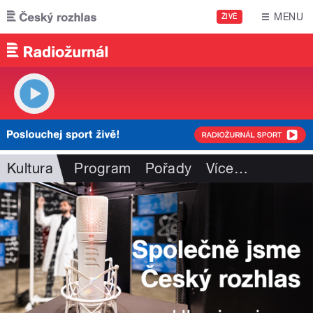
Přejít k hlavnímu obsahu
MENU
ŽIVĚ
Kultura
Program
Pořady
Více
…