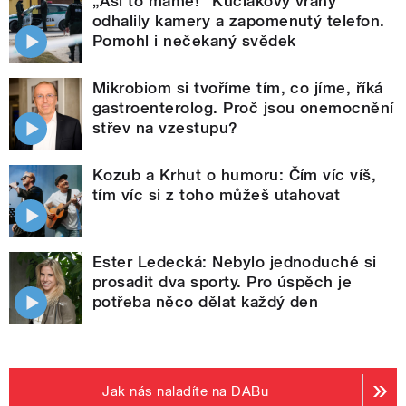
„Asi to máme!“ Kuciakovy vrahy
odhalily kamery a zapomenutý telefon.
Pomohl i nečekaný svědek
Mikrobiom si tvoříme tím, co jíme, říká
gastroenterolog. Proč jsou onemocnění
střev na vzestupu?
Kozub a Krhut o humoru: Čím víc víš,
tím víc si z toho můžeš utahovat
Ester Ledecká: Nebylo jednoduché si
prosadit dva sporty. Pro úspěch je
potřeba něco dělat každý den
Jak nás naladíte na DABu