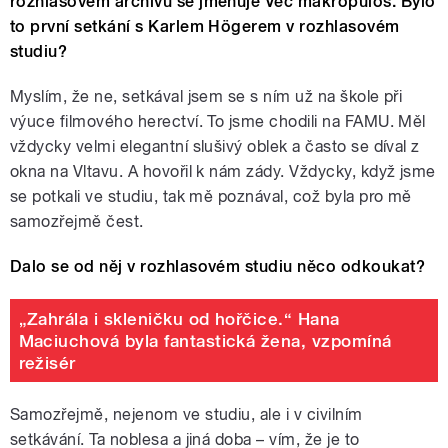
rozhlasovém archivu se jmenuje Věc makropulos. Bylo
to první setkání s Karlem Högerem
v rozhlasovém
studiu?
Myslím, že ne, setkával jsem se s ním už na škole při
výuce filmového herectví. To jsme chodili na FAMU. Měl
vždycky velmi elegantní slušivý oblek a často se díval z
okna na Vltavu. A hovořil k nám zády. Vždycky, když jsme
se potkali ve studiu, tak mě poznával, což byla pro mě
samozřejmě čest.
Dalo se od něj v rozhlasovém studiu něco odkoukat?
„Zahrála i skleničku od hořčice.“ Hana
Maciuchová byla fantastická žena, vzpomíná
režisér
Samozřejmě, nejenom ve studiu, ale i v civilním
setkávání. Ta noblesa a jiná doba – vím, že je to