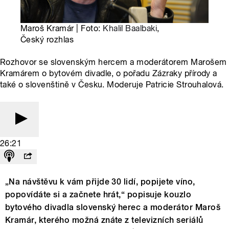
Maroš Kramár | Foto:
Khalil Baalbaki
,
Český rozhlas
Rozhovor se slovenským hercem a moderátorem Marošem
Kramárem o bytovém divadle, o pořadu Zázraky přírody a
také o slovenštině v Česku. Moderuje Patricie Strouhalová.
26:21
„Na návštěvu k vám přijde 30 lidí, popijete víno,
popovídáte si a začnete hrát,“ popisuje kouzlo
bytového divadla slovenský herec a moderátor Maroš
Kramár, kterého možná znáte z televizních seriálů