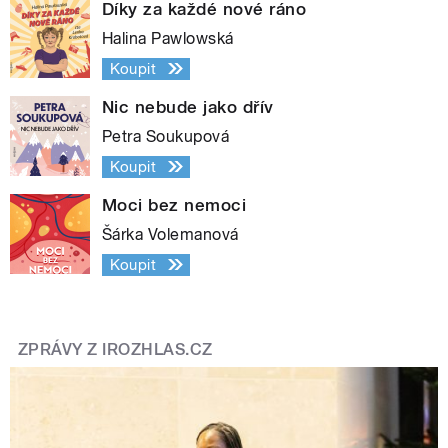
Díky za každé nové ráno
Halina Pawlowská
Koupit
Nic nebude jako dřív
Petra Soukupová
Koupit
Moci bez nemoci
Šárka Volemanová
Koupit
ZPRÁVY Z IROZHLAS.CZ