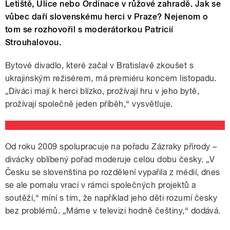
Letiště, Ulice nebo Ordinace v růžové zahradě. Jak se
vůbec daří slovenskému herci v Praze? Nejenom o
tom se rozhovořil s moderátorkou Patricií
Strouhalovou.
Bytové divadlo, které začal v Bratislavě zkoušet s
ukrajinským režisérem, má premiéru koncem listopadu.
„Diváci mají k herci blízko, prožívají hru v jeho bytě,
prožívají společně jeden příběh,“ vysvětluje.
Od roku 2009 spolupracuje na pořadu Zázraky přírody –
divácky oblíbený pořad moderuje celou dobu česky. „V
Česku se slovenština po rozdělení vypařila z médií, dnes
se ale pomalu vrací v rámci společných projektů a
soutěží,“ míní s tím, že například jeho děti rozumí česky
bez problémů. „Máme v televizi hodně češtiny,“ dodává.