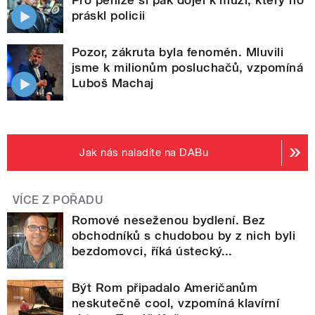
Pro peníze si pak dojel k muži, který ho
práskl policii
Pozor, zákruta byla fenomén. Mluvili
jsme k milionům posluchačů, vzpomíná
Luboš Machaj
Jak nás naladíte na DABu
VÍCE Z POŘADU
Romové neseženou bydlení. Bez
obchodníků s chudobou by z nich byli
bezdomovci, říká ústecký...
Být Rom připadalo Američanům
neskutečně cool, vzpomíná klavírní