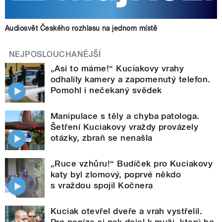
Audiosvět Českého rozhlasu na jednom místě
NEJPOSLOUCHANĚJŠÍ
„Asi to máme!“ Kuciakovy vrahy
odhalily kamery a zapomenutý telefon.
Pomohl i nečekaný svědek
Manipulace s těly a chyba patologa.
Šetření Kuciakovy vraždy provázely
otázky, zbraň se nenašla
„Ruce vzhůru!“ Budíček pro Kuciakovy
katy byl zlomový, poprvé někdo
s vraždou spojil Kočnera
Kuciak otevřel dveře a vrah vystřelil.