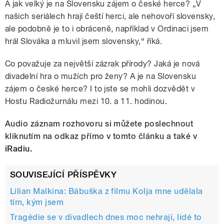
A jak velký je na Slovensku zájem o české herce? „V
našich seriálech hrají čeští herci, ale nehovoří slovensky,
ale podobně je to i obráceně, například v Ordinaci jsem
hrál Slováka a mluvil jsem slovensky,“ říká.
Co považuje za největší zázrak přírody? Jaká je nová
divadelní hra o mužích pro ženy? A je na Slovensku
zájem o české herce? I to jste se mohli dozvědět v
Hostu Radiožurnálu mezi 10. a 11. hodinou.
Audio záznam rozhovoru si můžete poslechnout
kliknutím na odkaz přímo v tomto článku a také v
iRadiu.
SOUVISEJÍCÍ PŘÍSPĚVKY
Lilian Malkina: Bábuška z filmu Kolja mne udělala
tím, kým jsem
Tragédie se v divadlech dnes moc nehrají, lidé to