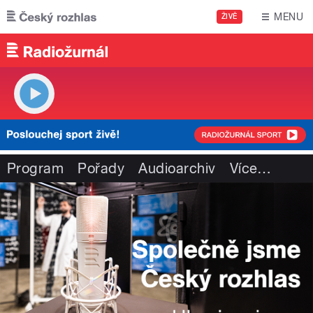
Přejít k hlavnímu obsahu
MENU
ŽIVĚ
Program
Pořady
Audioarchiv
Více
…