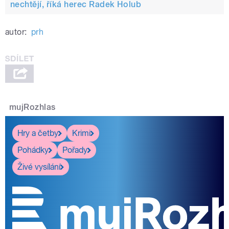
nechtějí, říká herec Radek Holub
autor:
prh
mujRozhlas
Hry a četby
Krimi
Pohádky
Pořady
Živé vysílání