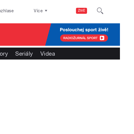
ozhlase
Více
ŽIVĚ
ory
Seriály
Videa