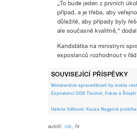
„To bude jeden z prvních úko
případ, a je třeba, aby veřejn
důležité, aby případy byly ře
ale současně kvalitně,“ dodal
Kandidátka na ministryni spr
exposlanců rozhodnout v řád
SOUVISEJÍCÍ PŘÍSPĚVKY
Ministerstvo spravedlnosti by mohla vés
Exposlanci ODS Tluchoř, Fuksa a Šnajdr 
Helena Válková: Kauza Nagyová probíh
autoři:
nib
,
fir