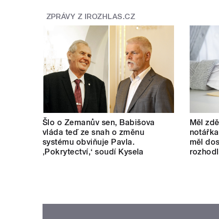
ZPRÁVY Z IROZHLAS.CZ
Šlo o Zemanův sen, Babišova
Měl zdě
vláda teď ze snah o změnu
notářka
systému obviňuje Pavla.
měl dos
‚Pokrytectví,‘ soudí Kysela
rozhod