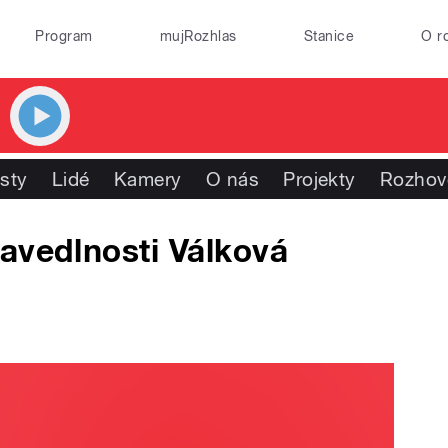
Program
mujRozhlas
Stanice
O r
isty
Lidé
Kamery
O nás
Projekty
Rozhov
avedlnosti Válková