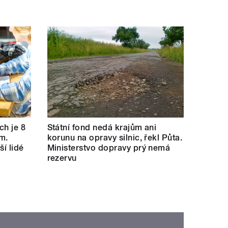
ch je 8
Státní fond nedá krajům ani
m.
korunu na opravy silnic, řekl Půta.
ší lidé
Ministerstvo dopravy prý nemá
rezervu