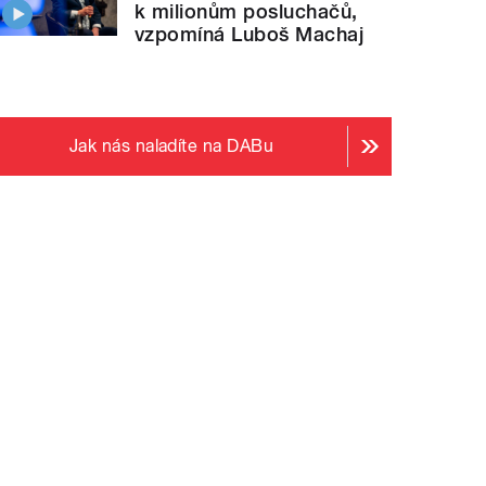
k milionům posluchačů,
vzpomíná Luboš Machaj
Jak nás naladíte na DABu