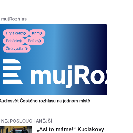
mujRozhlas
Hry a četby
Krimi
Pohádky
Pořady
Živé vysílání
Audiosvět Českého rozhlasu na jednom místě
NEJPOSLOUCHANĚJŠÍ
„Asi to máme!“ Kuciakovy