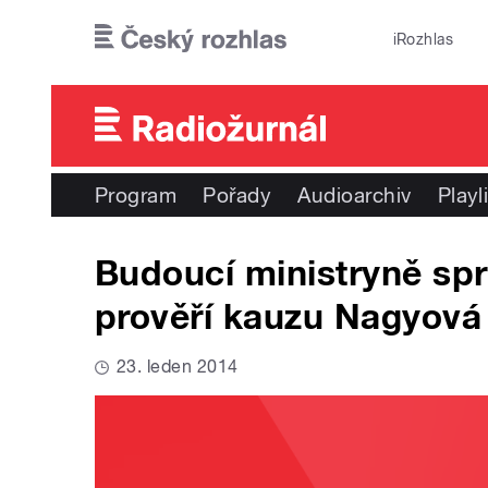
Přejít k hlavnímu obsahu
iRozhlas
Program
Pořady
Audioarchiv
Playl
Budoucí ministryně spr
prověří kauzu Nagyová
23. leden 2014