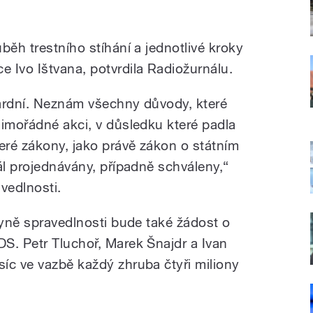
běh trestního stíhání a jednotlivé kroky
 Ivo Ištvana, potvrdila Radiožurnálu.
ardní. Neznám všechny důvody, které
mimořádné akci, v důsledku které padla
teré zákony, jako právě zákon o státním
ál projednávány, případně schváleny,“
vedlnosti.
ryně spravedlnosti bude také žádost o
S. Petr Tluchoř, Marek Šnajdr a Ivan
íc ve vazbě každý zhruba čtyři miliony