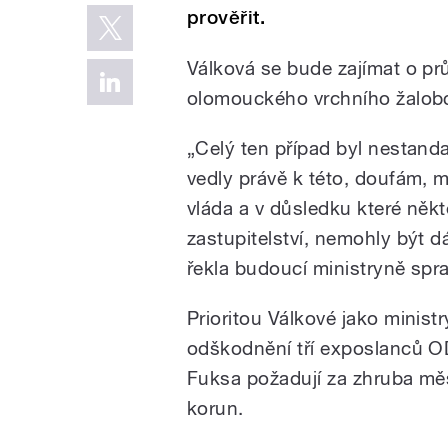
prověřit.
Válková se bude zajímat o prů
olomouckého vrchního žalobce
„Celý ten případ byl nestand
vedly právě k této, doufám, 
vláda a v důsledku které něk
zastupitelství, nemohly být d
řekla budoucí ministryně spra
Prioritou Válkové jako minist
odškodnění tří exposlanců OD
Fuksa požadují za zhruba měs
korun.