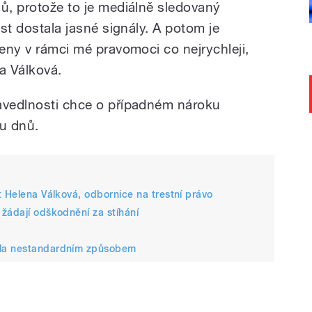
lů, protože to je mediálně sledovaný
ost dostala jasné signály. A potom je
šeny v rámci mé pravomoci co nejrychleji,
a Válková.
avedlnosti chce o případném nároku
u dnů.
t Helena Válková, odbornice na trestní právo
žádají odškodnění za stíhání
ala nestandardním způsobem