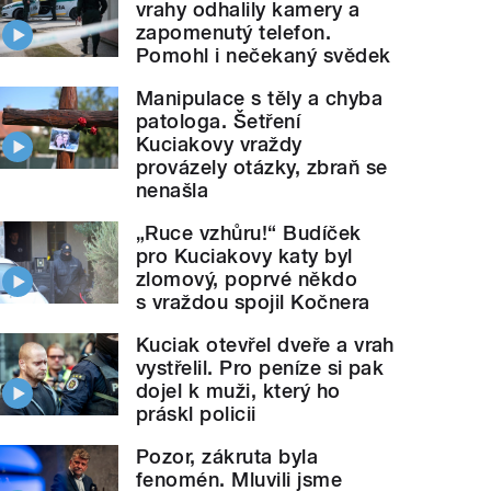
vrahy odhalily kamery a
zapomenutý telefon.
Pomohl i nečekaný svědek
Manipulace s těly a chyba
patologa. Šetření
Kuciakovy vraždy
provázely otázky, zbraň se
nenašla
„Ruce vzhůru!“ Budíček
pro Kuciakovy katy byl
zlomový, poprvé někdo
s vraždou spojil Kočnera
Kuciak otevřel dveře a vrah
vystřelil. Pro peníze si pak
dojel k muži, který ho
práskl policii
Pozor, zákruta byla
fenomén. Mluvili jsme