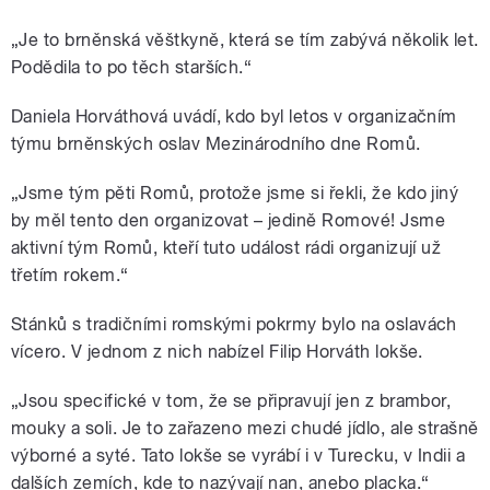
„Je to brněnská věštkyně, která se tím zabývá několik let.
Podědila to po těch starších.“
Daniela Horváthová uvádí, kdo byl letos v organizačním
týmu brněnských oslav Mezinárodního dne Romů.
„Jsme tým pěti Romů, protože jsme si řekli, že kdo jiný
by měl tento den organizovat – jedině Romové! Jsme
aktivní tým Romů, kteří tuto událost rádi organizují už
třetím rokem.“
Stánků s tradičními romskými pokrmy bylo na oslavách
vícero. V jednom z nich nabízel Filip Horváth lokše.
„Jsou specifické v tom, že se připravují jen z brambor,
mouky a soli. Je to zařazeno mezi chudé jídlo, ale strašně
výborné a syté. Tato lokše se vyrábí i v Turecku, v Indii a
dalších zemích, kde to nazývají nan, anebo placka.“