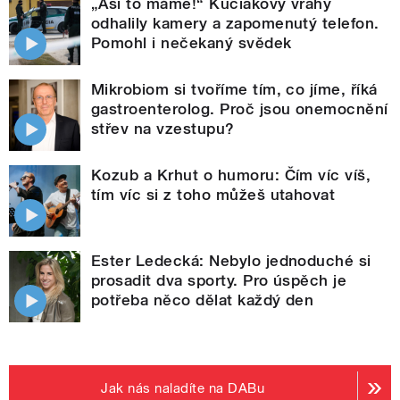
„Asi to máme!“ Kuciakovy vrahy
odhalily kamery a zapomenutý telefon.
Pomohl i nečekaný svědek
Mikrobiom si tvoříme tím, co jíme, říká
gastroenterolog. Proč jsou onemocnění
střev na vzestupu?
Kozub a Krhut o humoru: Čím víc víš,
tím víc si z toho můžeš utahovat
Ester Ledecká: Nebylo jednoduché si
prosadit dva sporty. Pro úspěch je
potřeba něco dělat každý den
Jak nás naladíte na DABu