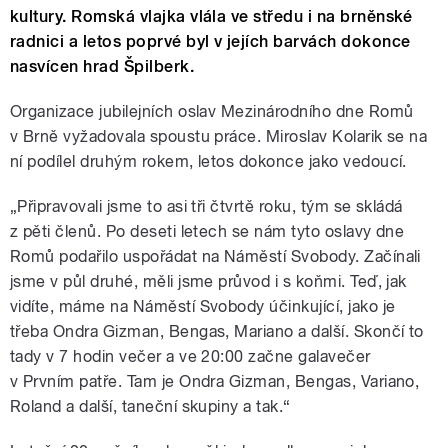
kultury. Romská vlajka vlála ve středu i na brněnské
radnici a letos poprvé byl v jejích barvách dokonce
nasvícen hrad Špilberk.
Organizace jubilejních oslav Mezinárodního dne Romů
v Brně vyžadovala spoustu práce. Miroslav Kolarik se na
ní podílel druhým rokem, letos dokonce jako vedoucí.
„Připravovali jsme to asi tři čtvrtě roku, tým se skládá
z pěti členů. Po deseti letech se nám tyto oslavy dne
Romů podařilo uspořádat na Náměstí Svobody. Začínali
jsme v půl druhé, měli jsme průvod i s koňmi. Teď, jak
vidíte, máme na Náměstí Svobody účinkující, jako je
třeba Ondra Gizman, Bengas, Mariano a další. Skončí to
tady v 7 hodin večer a ve 20:00 začne galavečer
v Prvním patře. Tam je Ondra Gizman, Bengas, Variano,
Roland a další, taneční skupiny a tak.“