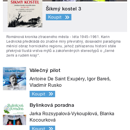
Šikmý kostel 3
Koupit
Románová kronika ztraceného města - léta 1945–1961. Karin
Lednická předkládá do značné míry převratný, dosavadní paradigma
měnící obraz hornického regionu, jehož zahlazenou historii stále
překrývá tlustá vrstva mýtů a zakořeněných stereotypů o „černé
zemi a rudém kraji“.
Válečný pilot
Antoine De Saint Exupéry, Igor Bareš,
Vladimír Rusko
Koupit
Bylinková poradna
Jarka Rozsypalová-Vykoupilová, Blanka
Kocourková
Koupit