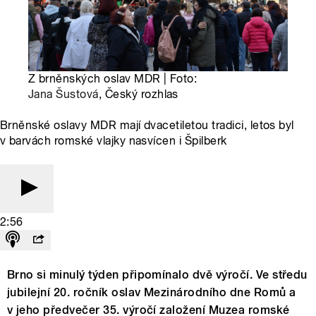
Z brněnských oslav MDR | Foto:
Jana Šustová
, Český rozhlas
Brněnské oslavy MDR mají dvacetiletou tradici, letos byl
v barvách romské vlajky nasvícen i Špilberk
2:56
Brno si minulý týden připomínalo dvě výročí. Ve středu
jubilejní 20. ročník oslav Mezinárodního dne Romů a
v jeho předvečer 35. výročí založení Muzea romské