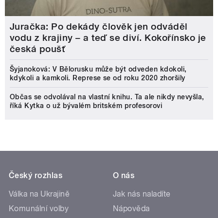
Juračka: Po dekády člověk jen odváděl
vodu z krajiny – a teď se diví. Kokořínsko je
česká poušť
Šyjanoková: V Bělorusku může být odveden kdokoli,
kdykoli a kamkoli. Represe se od roku 2020 zhoršily
Občas se odvolával na vlastní knihu. Ta ale nikdy nevyšla,
říká Kytka o už bývalém britském profesorovi
Český rozhlas
O nás
Válka na Ukrajině
Jak nás naladíte
Komunální volby
Nápověda