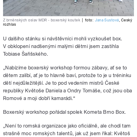
Z brněnských oslav MDR - boxerský koutek
|
foto:
Jana Šustová
,
Český
rozhlas
U dalšího stánku si návštěvníci mohli vyzkoušet box.
V obklopení nadšenými malými dětmi jsem zastihla
Tobiase Šařišského.
„Nabízíme boxerský workshop formou zábavy, ať se to
dětem zalíbí, ať je to hlavně baví, protože to je u tréninku
dětí nejdůležitější. Je to pod vedením mistrů České
republiky Květoše Daniela a Ondry Tomáše, což jsou oba
Romové a moji dobří kamarádi.“
Boxerský workshop pořádal spolek Kometa Brno Box.
„Není to romská organizace jako oficiálně, ale chodí tam
strašně moc romských talentů, jak už jsem říkal: Květoš