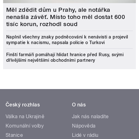
Měl zdědit dům u Prahy, ale notářka
nenašla závěť. Místo toho měl dostat 600
tisíc korun, rozhodl soud
Naplnil všechny znaky podněcování k nenávisti a projevil
sympatie k nacismu, napsala policie o Turkovi
Finští farmáři pomáhají hlídat hranice před Rusy, svými
dřívějšími největšími obchodními partnery
Český rozhlas
O nás
Válka na Ukrajině
Jak nás naladíte
Komunální volby
Nápověda
Stanice
Lidé v rádiu