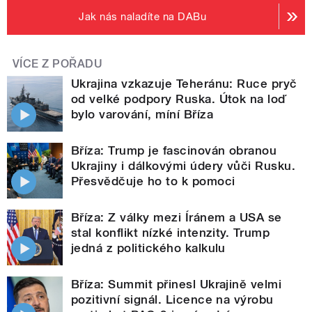
Jak nás naladíte na DABu
VÍCE Z POŘADU
Ukrajina vzkazuje Teheránu: Ruce pryč
od velké podpory Ruska. Útok na loď
bylo varování, míní Bříza
Bříza: Trump je fascinován obranou
Ukrajiny i dálkovými údery vůči Rusku.
Přesvědčuje ho to k pomoci
Bříza: Z války mezi Íránem a USA se
stal konflikt nízké intenzity. Trump
jedná z politického kalkulu
Bříza: Summit přinesl Ukrajině velmi
pozitivní signál. Licence na výrobu