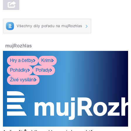
Všechny díly pořadu na mujRozhlas
mujRozhlas
Hry a četby
Krimi
Pohádky
Pořady
Živé vysílání