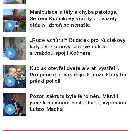
Manipulace s těly a chyba patologa.
Šetření Kuciakovy vraždy provázely
otázky, zbraň se nenašla
„Ruce vzhůru!“ Budíček pro Kuciakovy
katy byl zlomový, poprvé někdo
s vraždou spojil Kočnera
Kuciak otevřel dveře a vrah vystřelil.
Pro peníze si pak dojel k muži, který ho
práskl policii
Pozor, zákruta byla fenomén. Mluvili
jsme k milionům posluchačů, vzpomíná
Luboš Machaj