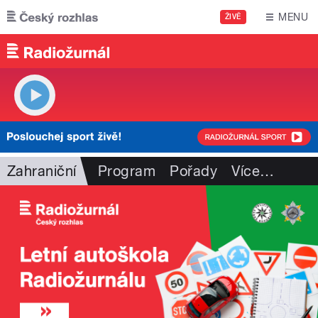
Přejít k hlavnímu obsahu
MENU
ŽIVĚ
Zahraniční
Program
Pořady
Více
…