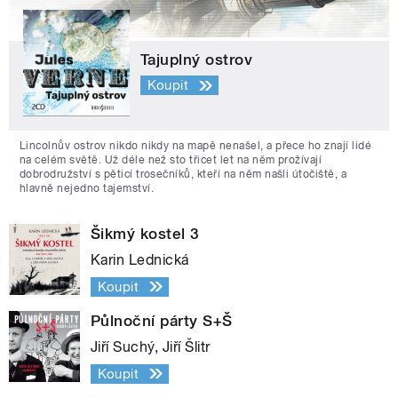
Tajuplný ostrov
Koupit
Lincolnův ostrov nikdo nikdy na mapě nenašel, a přece ho znají lidé
na celém světě. Už déle než sto třicet let na něm prožívají
dobrodružství s pěticí trosečníků, kteří na něm našli útočiště, a
hlavně nejedno tajemství.
Šikmý kostel 3
Karin Lednická
Koupit
Půlnoční párty S+Š
Jiří Suchý, Jiří Šlitr
Koupit