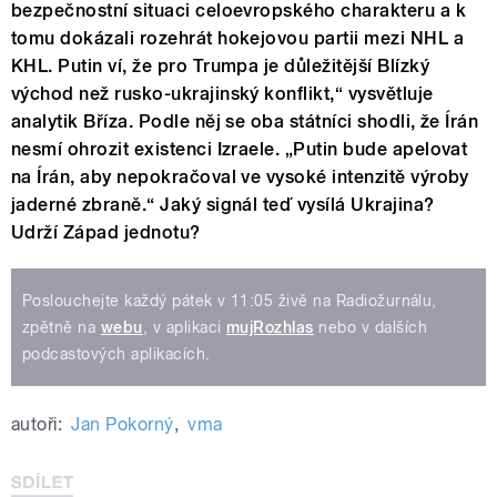
bezpečnostní situaci celoevropského charakteru a k
tomu dokázali rozehrát hokejovou partii mezi NHL a
KHL. Putin ví, že pro Trumpa je důležitější Blízký
východ než rusko-ukrajinský konflikt,“ vysvětluje
analytik Bříza. Podle něj se oba státníci shodli, že Írán
nesmí ohrozit existenci Izraele. „Putin bude apelovat
na Írán, aby nepokračoval ve vysoké intenzitě výroby
jaderné zbraně.“ Jaký signál teď vysílá Ukrajina?
Udrží Západ jednotu?
Poslouchejte každý pátek v 11:05 živě na Radiožurnálu,
zpětně na
webu
, v aplikaci
mujRozhlas
nebo v dalších
podcastových aplikacích.
autoři:
Jan Pokorný
,
vma