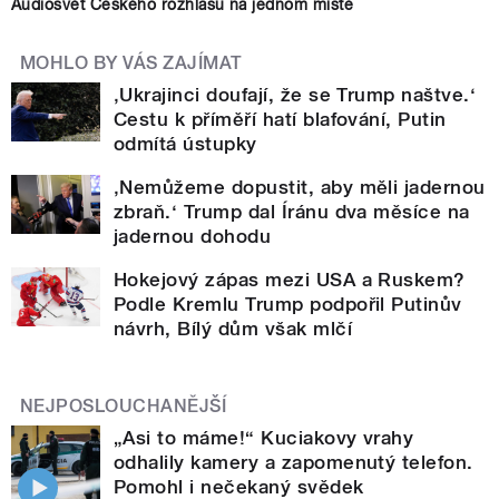
Audiosvět Českého rozhlasu na jednom místě
MOHLO BY VÁS ZAJÍMAT
‚Ukrajinci doufají, že se Trump naštve.‘
Cestu k příměří hatí blafování, Putin
odmítá ústupky
‚Nemůžeme dopustit, aby měli jadernou
zbraň.‘ Trump dal Íránu dva měsíce na
jadernou dohodu
Hokejový zápas mezi USA a Ruskem?
Podle Kremlu Trump podpořil Putinův
návrh, Bílý dům však mlčí
NEJPOSLOUCHANĚJŠÍ
„Asi to máme!“ Kuciakovy vrahy
odhalily kamery a zapomenutý telefon.
Pomohl i nečekaný svědek