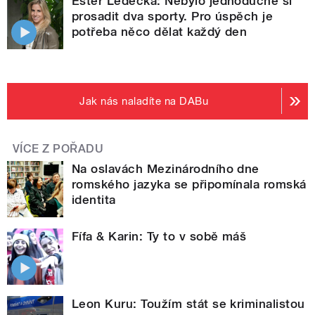
Ester Ledecká: Nebylo jednoduché si
prosadit dva sporty. Pro úspěch je
potřeba něco dělat každý den
Jak nás naladíte na DABu
VÍCE Z POŘADU
Na oslavách Mezinárodního dne
romského jazyka se připomínala romská
identita
Fífa & Karin: Ty to v sobě máš
Leon Kuru: Toužím stát se kriminalistou