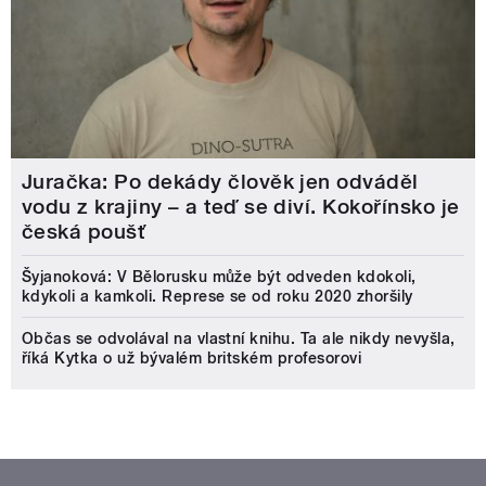
Juračka: Po dekády člověk jen odváděl
vodu z krajiny – a teď se diví. Kokořínsko je
česká poušť
Šyjanoková: V Bělorusku může být odveden kdokoli,
kdykoli a kamkoli. Represe se od roku 2020 zhoršily
Občas se odvolával na vlastní knihu. Ta ale nikdy nevyšla,
říká Kytka o už bývalém britském profesorovi