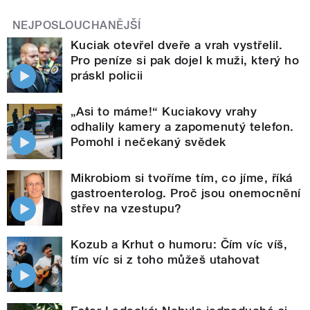
NEJPOSLOUCHANĚJŠÍ
Kuciak otevřel dveře a vrah vystřelil.
Pro peníze si pak dojel k muži, který ho
práskl policii
„Asi to máme!“ Kuciakovy vrahy
odhalily kamery a zapomenutý telefon.
Pomohl i nečekaný svědek
Mikrobiom si tvoříme tím, co jíme, říká
gastroenterolog. Proč jsou onemocnění
střev na vzestupu?
Kozub a Krhut o humoru: Čím víc víš,
tím víc si z toho můžeš utahovat