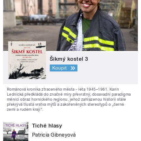
Šikmý kostel 3
Koupit
Románová kronika ztraceného města - léta 1945–1961. Karin
Lednická předkládá do značné míry převratný, dosavadní paradigma
měnící obraz hornického regionu, jehož zahlazenou historii stále
překrývá tlustá vrstva mýtů a zakořeněných stereotypů o „černé
zemi a rudém kraji“.
Tiché hlasy
Patricia Gibneyová