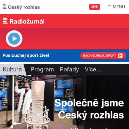
Přejít k hlavnímu obsahu
MENU
ŽIVĚ
Kultura
Program
Pořady
Více
…