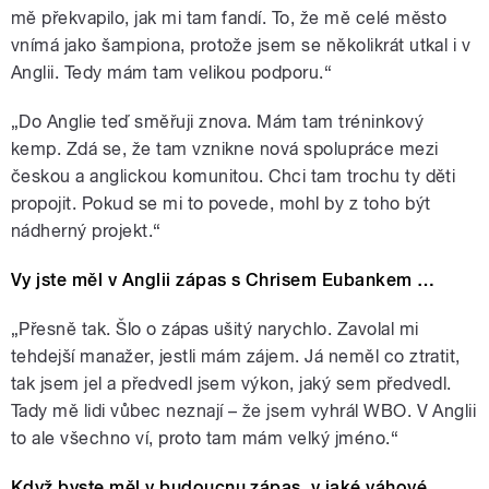
mě překvapilo, jak mi tam fandí. To, že mě celé město
vnímá jako šampiona, protože jsem se několikrát utkal i v
Anglii. Tedy mám tam velikou podporu.“
„Do Anglie teď směřuji znova. Mám tam tréninkový
kemp. Zdá se, že tam vznikne nová spolupráce mezi
českou a anglickou komunitou. Chci tam trochu ty děti
propojit. Pokud se mi to povede, mohl by z toho být
nádherný projekt.“
Vy jste měl v Anglii zápas s Chrisem Eubankem …
„Přesně tak. Šlo o zápas ušitý narychlo. Zavolal mi
tehdejší manažer, jestli mám zájem. Já neměl co ztratit,
tak jsem jel a předvedl jsem výkon, jaký sem předvedl.
Tady mě lidi vůbec neznají – že jsem vyhrál WBO. V Anglii
to ale všechno ví, proto tam mám velký jméno.“
Když byste měl v budoucnu zápas, v jaké váhové