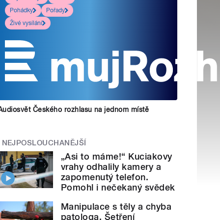
Pohádky
Pořady
Živé vysílání
Audiosvět Českého rozhlasu na jednom místě
NEJPOSLOUCHANĚJŠÍ
„Asi to máme!“ Kuciakovy
vrahy odhalily kamery a
zapomenutý telefon.
Pomohl i nečekaný svědek
Manipulace s těly a chyba
patologa. Šetření