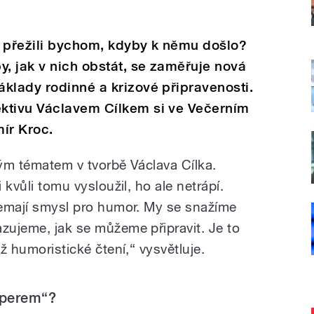
 A přežili bychom, kdyby k němu došlo?
y, jak v nich obstát, se zaměřuje nová
klady rodinné a krizové připravenosti.
ktivu Václavem Cílkem si ve Večerním
ír Kroc.
itým tématem v tvorbě Václava Cílka.
 kvůli tomu vysloužil, ho ale netrápí.
 nemají smysl pro humor. My se snažíme
azujeme, jak se můžeme připravit. Je to
až humoristické čtení,“ vysvětluje.
pperem“?