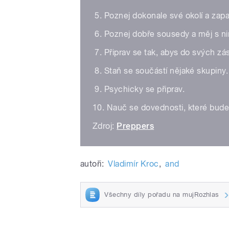
5. Poznej dokonale své okolí a zap
6. Poznej dobře sousedy a měj s ni
7. Připrav se tak, abys do svých z
8. Staň se součástí nějaké skupiny. 
9. Psychicky se připrav.
10. Nauč se dovednosti, které bude
Zdroj:
Preppers
autoři:
Vladimír Kroc
,
and
Všechny díly pořadu na mujRozhlas