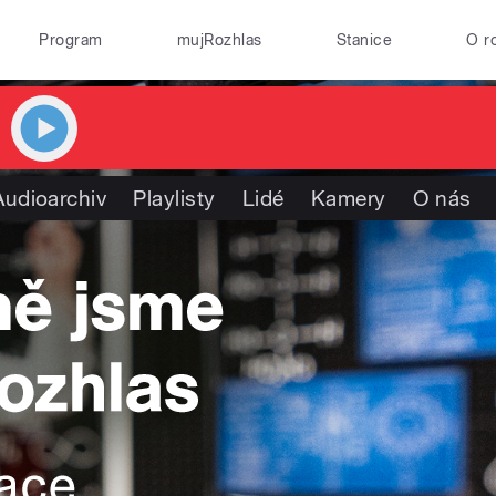
Program
mujRozhlas
Stanice
O r
Audioarchiv
Playlisty
Lidé
Kamery
O nás