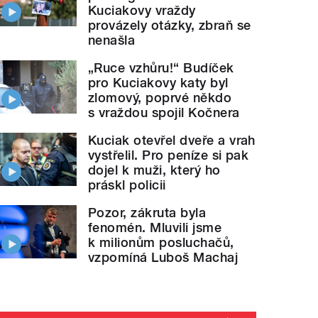
Kuciakovy vraždy
provázely otázky, zbraň se
nenašla
„Ruce vzhůru!“ Budíček
pro Kuciakovy katy byl
zlomový, poprvé někdo
s vraždou spojil Kočnera
Kuciak otevřel dveře a vrah
vystřelil. Pro peníze si pak
dojel k muži, který ho
práskl policii
Pozor, zákruta byla
fenomén. Mluvili jsme
k milionům posluchačů,
vzpomíná Luboš Machaj