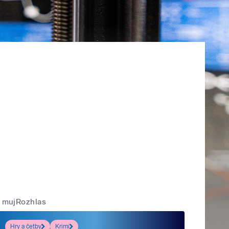
mujRozhlas
Hry a četby
Krimi