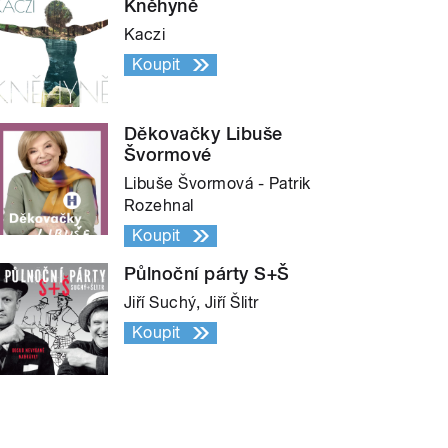
Kněhyně
Kaczi
Koupit
Děkovačky Libuše
Švormové
Libuše Švormová - Patrik
Rozehnal
Koupit
Půlnoční párty S+Š
Jiří Suchý, Jiří Šlitr
Koupit