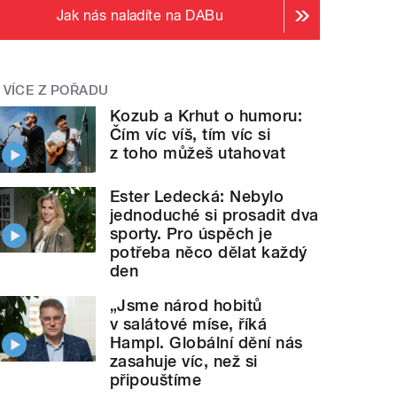
Jak nás naladíte na DABu
VÍCE Z POŘADU
Kozub a Krhut o humoru:
Čím víc víš, tím víc si
z toho můžeš utahovat
Ester Ledecká: Nebylo
jednoduché si prosadit dva
sporty. Pro úspěch je
potřeba něco dělat každý
den
„Jsme národ hobitů
v salátové míse, říká
Hampl. Globální dění nás
zasahuje víc, než si
připouštíme