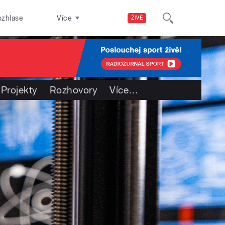
ozhlase
Více
ŽIVĚ
Projekty
Rozhovory
Více
…