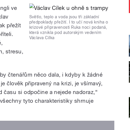
ngli ve
clav
Světlo, teplo a voda jsou tři základní
předpoklady přežití. I to učí nová kniha o
ak přežít
krizové připravenosti Ruka noci podaná,
která vznikla pod autorským vedením
íteli.
Václava Cílka
ě,
, stresu,
aby čtenářům něco dala, i kdyby k žádné
e člověk připravený na krizi, je všímavý,
od času si odpočine a nejede nadoraz,“
ý všechny tyto charakteristiky shrnuje