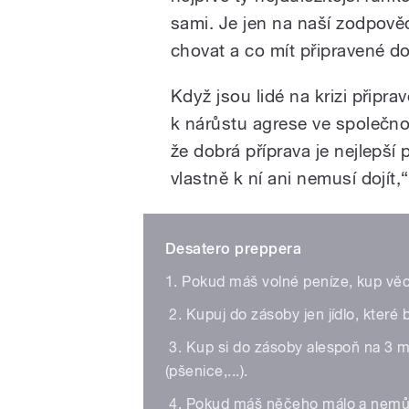
sami. Je jen na naší zodpověd
chovat a co mít připravené do
Když jsou lidé na krizi připra
k nárůstu agrese ve společnos
že dobrá příprava je nejlepší 
vlastně k ní ani nemusí dojít,“
Desatero preppera
1. Pokud máš volné peníze, kup věci
2. Kupuj do zásoby jen jídlo, které 
3. Kup si do zásoby alespoň na 3 m
(pšenice,...).
4. Pokud máš něčeho málo a nemůžeš 