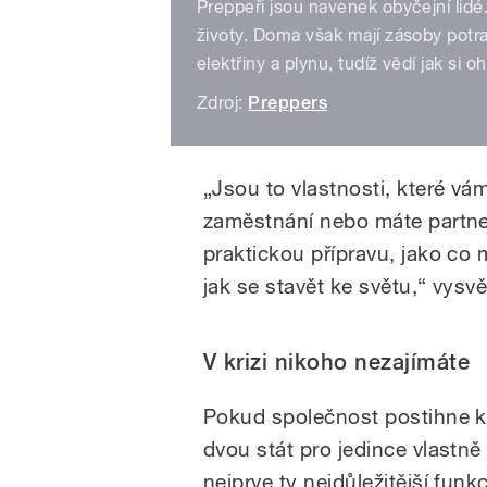
Preppeři jsou navenek obyčejní lidé.
životy. Doma však mají zásoby potra
elektřiny a plynu, tudíž vědí jak si ohř
Zdroj:
Preppers
„Jsou to vlastnosti, které vám
zaměstnání nebo máte partne
praktickou přípravu, jako co 
jak se stavět ke světu,“ vysvě
V krizi nikoho nezajímáte
Pokud společnost postihne kr
dvou stát pro jedince vlastně
nejprve ty nejdůležitější funk