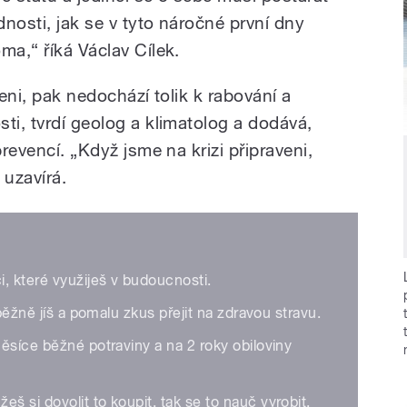
nosti, jak se v tyto náročné první dny
ma,“ říká Václav Cílek.
veni, pak nedochází tolik k rabování a
ti, tvrdí geolog a klimatolog a dodává,
prevencí. „Když jsme na krizi připraveni,
 uzavírá.
, které využiješ v budoucnosti.
běžně jíš a pomalu zkus přejit na zdravou stravu.
ěsíce běžné potraviny a na 2 roky obiloviny
si dovolit to koupit, tak se to nauč vyrobit.