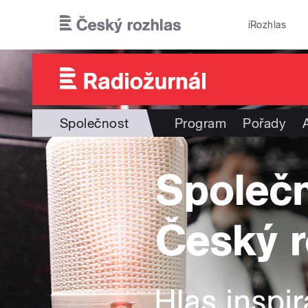
Přejít k hlavnímu obsahu
iRozhlas
Společnost
Program
Pořady