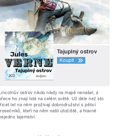
Tajuplný ostrov
Koupit
Lincolnův ostrov nikdo nikdy na mapě nenašel, a
přece ho znají lidé na celém světě. Už déle než sto
třicet let na něm prožívají dobrodružství s pěticí
trosečníků, kteří na něm našli útočiště, a hlavně
nejedno tajemství.