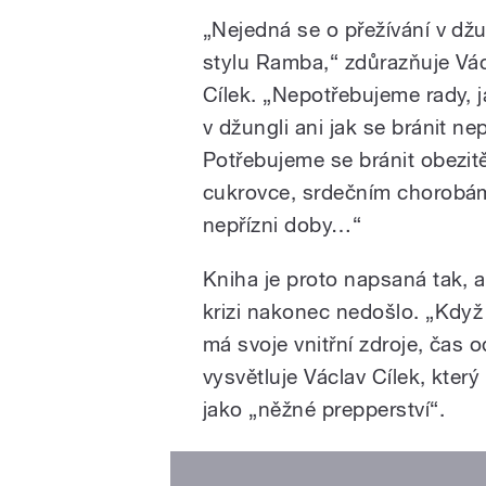
„Nejedná se o přežívání v džu
stylu Ramba,“ zdůrazňuje Vá
Cílek. „Nepotřebujeme rady, j
v džungli ani jak se bránit nepř
Potřebujeme se bránit obezit
cukrovce, srdečním chorobám
nepřízni doby…“
Kniha je proto napsaná tak, 
krizi nakonec nedošlo. „Když j
má svoje vnitřní zdroje, čas 
vysvětluje Václav Cílek, kter
jako „něžné prepperství“.