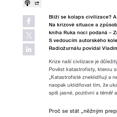
Blíží se kolaps civilizace?
Na krizové situace a způsob
kniha Ruka noci podaná – Zá
S vedoucím autorského kole
Radiožurnálu povídal Vladim
Krize naší civilizace je důlež
Pověst katastrofisty, kterou si
„Katastrofisté zneklidňují a
naopak uklidňovat tím, že uk
spíš jasné, pozitivní a téměř 
Proč se stát „něžným pre