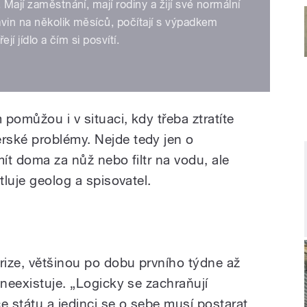
 Mají zaměstnání, mají rodiny a žijí své normální
vin na několik měsíců, počítají s výpadkem
ejí jídlo a čím si posvítí.
 pomůžou i v situaci, kdy třeba ztratíte
rské problémy. Nejde tedy jen o
mít doma za nůž nebo filtr na vodu, ale
tluje geolog a spisovatel.
ize, většinou po dobu prvního týdne až
 neexistuje. „Logicky se zachraňují
ce státu a jedinci se o sebe musí postarat