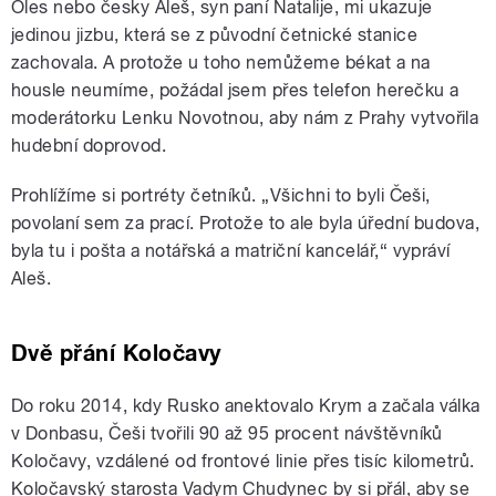
Oles nebo česky Aleš, syn paní Natalije, mi ukazuje
jedinou jizbu, která se z původní četnické stanice
zachovala. A protože u toho nemůžeme békat a na
housle neumíme, požádal jsem přes telefon herečku a
moderátorku Lenku Novotnou, aby nám z Prahy vytvořila
hudební doprovod.
Prohlížíme si portréty četníků. „Všichni to byli Češi,
povolaní sem za prací. Protože to ale byla úřední budova,
byla tu i pošta a notářská a matriční kancelář,“ vypráví
Aleš.
Dvě přání Koločavy
Do roku 2014, kdy Rusko anektovalo Krym a začala válka
v Donbasu, Češi tvořili 90 až 95 procent návštěvníků
Koločavy, vzdálené od frontové linie přes tisíc kilometrů.
Koločavský starosta Vadym Chudynec by si přál, aby se