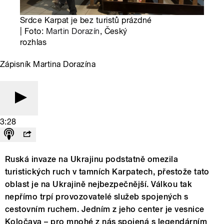
Srdce Karpat je bez turistů prázdné
| Foto:
Martin Dorazín
, Český
rozhlas
Zápisník Martina Dorazína
3:28
Ruská invaze na Ukrajinu podstatně omezila
turistických ruch v tamních Karpatech, přestože tato
oblast je na Ukrajině nejbezpečnější. Válkou tak
nepřímo trpí provozovatelé služeb spojených s
cestovním ruchem. Jedním z jeho center je vesnice
Koločava – pro mnohé z nás spojená s legendárním