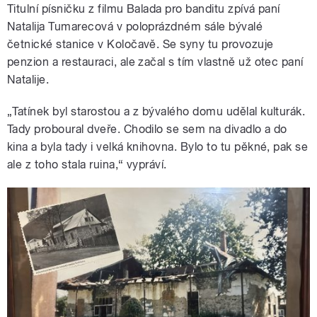
Titulní písničku z filmu Balada pro banditu zpívá paní
Natalija Tumarecová v poloprázdném sále bývalé
četnické stanice v Koločavě. Se syny tu provozuje
penzion a restauraci, ale začal s tím vlastně už otec paní
Natalije.
„Tatínek byl starostou a z bývalého domu udělal kulturák.
Tady proboural dveře. Chodilo se sem na divadlo a do
kina a byla tady i velká knihovna. Bylo to tu pěkné, pak se
ale z toho stala ruina,“ vypráví.