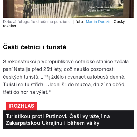
Dobová fotografie dnešního penzionu
|
foto:
Martin Dorazín
,
Český
rozhlas
Čeští četníci i turisté
S rekonstrukcí prvorepublikové četnické stanice začala
paní Natalija před 25ti lety, což neušlo pozornosti
českých turistů. „Přijíždělo i dvanáct autobusů denně.
Turisti se tu střídali. Jedni šli do muzea, druzí na oběd,
třetí do hor na výlet.“
IROZHLAS
Turistikou proti Putinovi. Češi vyrážejí na
Zakarpatskou Ukrajinu i během války