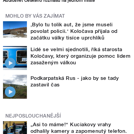
Audiosvět Českého rozhlasu na jednom místě
MOHLO BY VÁS ZAJÍMAT
‚Bylo tu tolik aut, že jsme museli
povolat policii.‘ Koločava přijala od
začátku války tisíce uprchlíků
Lidé se velmi sjednotili, říká starosta
Koločavy, který organizuje pomoc lidem
zasaženým válkou
Podkarpatská Rus - jako by se tady
zastavil čas
NEJPOSLOUCHANĚJŠÍ
„Asi to máme!“ Kuciakovy vrahy
odhalily kamery a zapomenutý telefon.