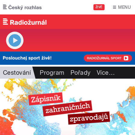
Přejít k hlavnímu obsahu
MENU
ŽIVĚ
Cestování
Program
Pořady
Více
…