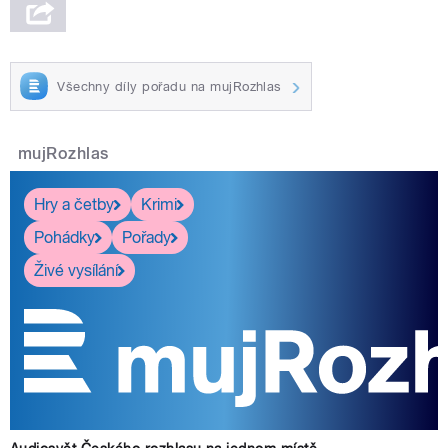
Všechny díly pořadu na mujRozhlas
mujRozhlas
Hry a četby
Krimi
Pohádky
Pořady
Živé vysílání