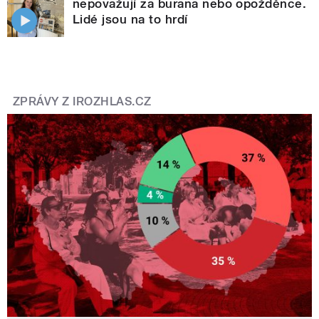
nepovažují za burana nebo opožděnce.
Lidé jsou na to hrdí
ZPRÁVY Z IROZHLAS.CZ