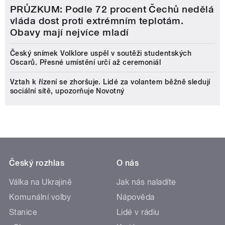
PRŮZKUM: Podle 72 procent Čechů nedělá
vláda dost proti extrémním teplotám.
Obavy mají nejvíce mladí
Český snímek Volklore uspěl v soutěži studentských
Oscarů. Přesné umístění určí až ceremoniál
Vztah k řízení se zhoršuje. Lidé za volantem běžně sledují
sociální sítě, upozorňuje Novotný
Český rozhlas
O nás
Válka na Ukrajině
Jak nás naladíte
Komunální volby
Nápověda
Stanice
Lidé v rádiu