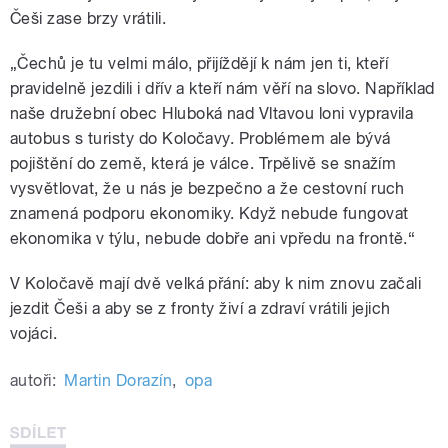
Češi zase brzy vrátili.
„Čechů je tu velmi málo, přijíždějí k nám jen ti, kteří
pravidelně jezdili i dřív a kteří nám věří na slovo. Například
naše družební obec Hluboká nad Vltavou loni vypravila
autobus s turisty do Koločavy. Problémem ale bývá
pojištění do země, která je válce. Trpělivě se snažím
vysvětlovat, že u nás je bezpečno a že cestovní ruch
znamená podporu ekonomiky. Když nebude fungovat
ekonomika v týlu, nebude dobře ani vpředu na frontě.“
V Koločavě mají dvě velká přání: aby k nim znovu začali
jezdit Češi a aby se z fronty živí a zdraví vrátili jejich
vojáci.
autoři:
Martin Dorazín
,
opa