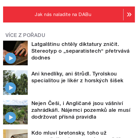
Jak nás naladíte na DABu
VÍCE Z POŘADU
Latgalštinu chtěly diktatury zničit.
Stereotyp o „separatistech“ přetrvává
dodnes
Ani knedlíky, ani štrůdl. Tyrolskou
specialitou je likér z horských šišek
Nejen Češi, i Angličané jsou vášniví
zahrádkáři. Nájemci pozemků ale musí
dodržovat přísná pravidla
Kdo mluví bretonsky, toho už