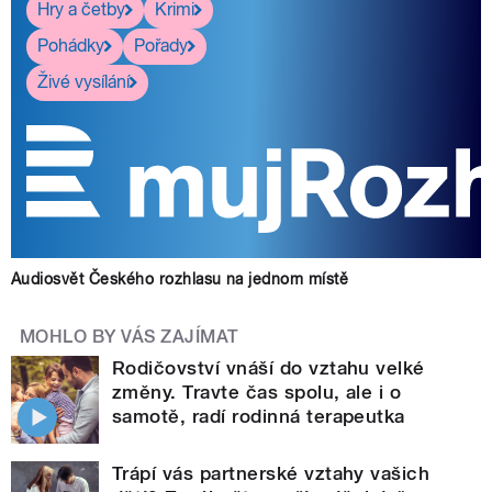
Hry a četby
Krimi
Pohádky
Pořady
Živé vysílání
Audiosvět Českého rozhlasu na jednom místě
MOHLO BY VÁS ZAJÍMAT
Rodičovství vnáší do vztahu velké
změny. Travte čas spolu, ale i o
samotě, radí rodinná terapeutka
Trápí vás partnerské vztahy vašich