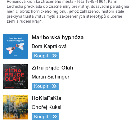
Románová kronika ztraceného města - léta 1945–1961. Karin
Lednická předkládá do značné míry převratný, dosavadní paradigma
měnící obraz hornického regionu, jehož zahlazenou historii stále
překrývá tlustá vrstva mýtů a zakořeněných stereotypů o „černé
zemi a rudém kraji“.
Mariborská hypnóza
Dora Kaprálová
Koupit
Zítra přijde Olah
Martin Sichinger
Koupit
HoKlaFaKla
Ondřej Kukal
Koupit