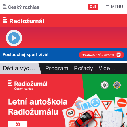
Přejít k hlavnímu obsahu
MENU
ŽIVĚ
Děti a výchova
Program
Pořady
Více
…