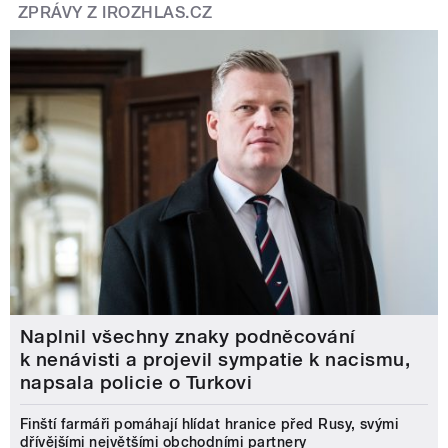
ZPRÁVY Z IROZHLAS.CZ
Naplnil všechny znaky podněcování
k nenávisti a projevil sympatie k nacismu,
napsala policie o Turkovi
Finští farmáři pomáhají hlídat hranice před Rusy, svými
dřívějšími největšími obchodními partnery