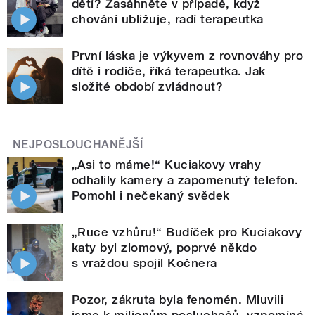
dětí? Zasáhněte v případě, když
chování ubližuje, radí terapeutka
První láska je výkyvem z rovnováhy pro
dítě i rodiče, říká terapeutka. Jak
složité období zvládnout?
NEJPOSLOUCHANĚJŠÍ
„Asi to máme!“ Kuciakovy vrahy
odhalily kamery a zapomenutý telefon.
Pomohl i nečekaný svědek
„Ruce vzhůru!“ Budíček pro Kuciakovy
katy byl zlomový, poprvé někdo
s vraždou spojil Kočnera
Pozor, zákruta byla fenomén. Mluvili
jsme k milionům posluchačů, vzpomíná