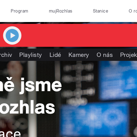
Program
mujRozhlas
Stanice
O r
rchiv
Playlisty
Lidé
Kamery
O nás
Projek