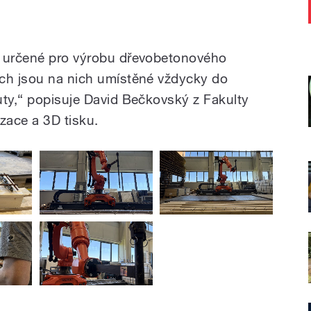
u určené pro výrobu dřevobetonového
ech jsou na nich umístěné vždycky do
uty,“ popisuje David Bečkovský z Fakulty
zace a 3D tisku.