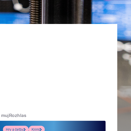
mujRozhlas
Hry a četby
Krimi