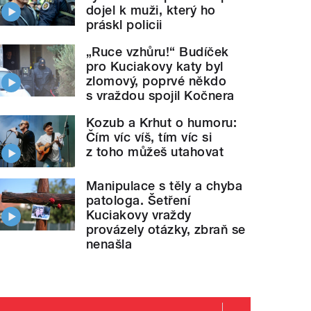
dojel k muži, který ho
práskl policii
„Ruce vzhůru!“ Budíček
pro Kuciakovy katy byl
zlomový, poprvé někdo
s vraždou spojil Kočnera
Kozub a Krhut o humoru:
Čím víc víš, tím víc si
z toho můžeš utahovat
Manipulace s těly a chyba
patologa. Šetření
Kuciakovy vraždy
provázely otázky, zbraň se
nenašla