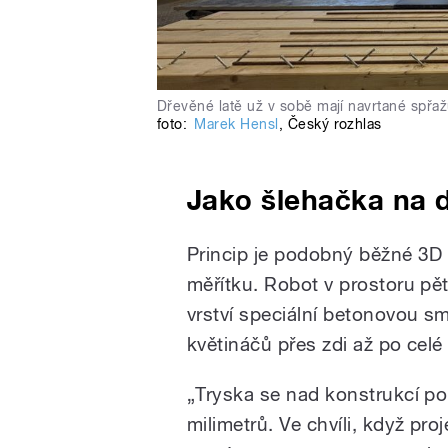
Dřevěné latě už v sobě mají navrtané spřažu
foto:
Marek Hensl
,
Český rozhlas
Jako šlehačka na 
Princip je podobný běžné 3D
měřítku. Robot v prostoru pět
vrství speciální betonovou s
květináčů přes zdi až po cel
„Tryska se nad konstrukcí p
milimetrů. Ve chvíli, když pro