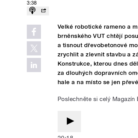
3:38
Velké robotické rameno a mí
brněnského VUT chtějí posun
a tisnout dřevobetonové mo
zrychlit a zlevnit stavbu a 
Konstrukce, kterou dnes děln
za dlouhých dopravních omez
hale a na místo se jen převé
Poslechněte si celý Magazín 