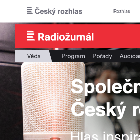
Přejít k hlavnímu obsahu
iRozhlas
Věda
Program
Pořady
Audioa