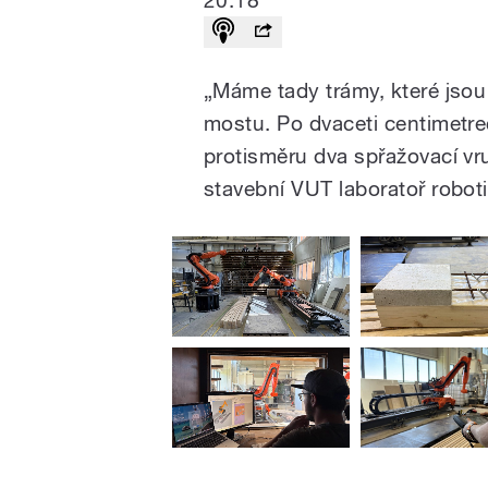
20:18
„Máme tady trámy, které jso
mostu. Po dvaceti centimetr
protisměru dva spřažovací vr
stavební VUT laboratoř roboti