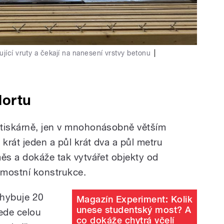
jící vruty a čekají na nanesení vrstvy betonu
|
dortu
 tiskárně, jen v mnohonásobně větším
 krát jeden a půl krát dva a půl metru
měs a dokáže tak vytvářet objekty od
é mostní konstrukce.
ohybuje 20
Magazín Experiment: Kolik
unese studentský most? A
jede celou
co dokáže chytrá včelí