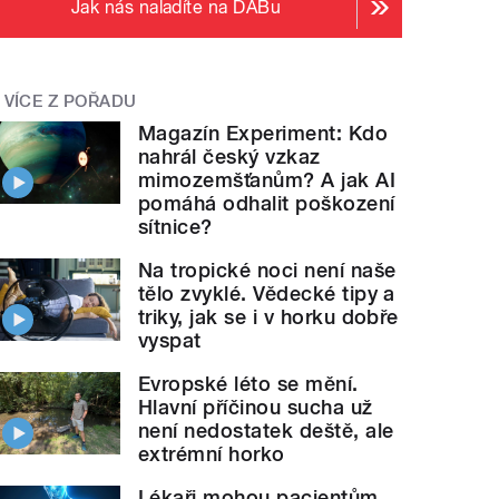
Jak nás naladíte na DABu
VÍCE Z POŘADU
Magazín Experiment: Kdo
nahrál český vzkaz
mimozemšťanům? A jak AI
pomáhá odhalit poškození
sítnice?
Na tropické noci není naše
tělo zvyklé. Vědecké tipy a
triky, jak se i v horku dobře
vyspat
Evropské léto se mění.
Hlavní příčinou sucha už
není nedostatek deště, ale
extrémní horko
Lékaři mohou pacientům