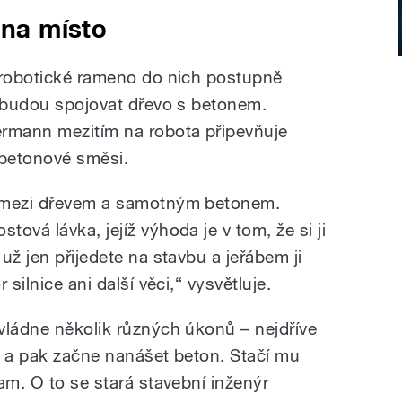
 na místo
 robotické rameno do nich postupně
é budou spojovat dřevo s betonem.
ermann mezitím na robota připevňuje
 betonové směsi.
í mezi dřevem a samotným betonem.
ová lávka, jejíž výhoda je v tom, že si ji
už jen přijedete na stavbu a jeřábem ji
silnice ani další věci,“ vysvětluje.
vládne několik různých úkonů – nejdříve
y a pak začne nanášet beton. Stačí mu
am. O to se stará stavební inženýr