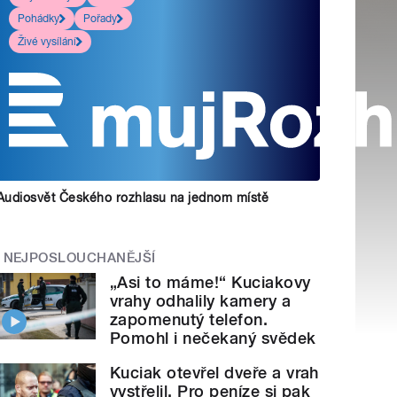
Pohádky
Pořady
Živé vysílání
Audiosvět Českého rozhlasu na jednom místě
NEJPOSLOUCHANĚJŠÍ
„Asi to máme!“ Kuciakovy
vrahy odhalily kamery a
zapomenutý telefon.
Pomohl i nečekaný svědek
Kuciak otevřel dveře a vrah
vystřelil. Pro peníze si pak