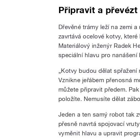
Připravit a převézt
Dřevěné trámy leží na zemi a
zavrtává ocelové kotvy, kter
Materiálový inženýr Radek H
speciální hlavu pro nanášení
„Kotvy budou dělat spřažen
Vznikne jeřábem přenosná most
můžete připravit předem. Pak 
položíte. Nemusíte dělat zábor 
Jeden a ten samý robot tak z
přesně navrtá spojovací vrut
vyměnit hlavu a upravit progr