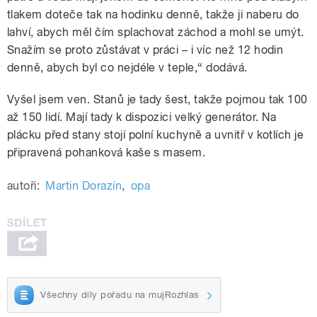
tlakem doteče tak na hodinku denně, takže ji naberu do
lahví, abych měl čím splachovat záchod a mohl se umýt.
Snažím se proto zůstávat v práci – i víc než 12 hodin
denně, abych byl co nejdéle v teple,“ dodává.
Vyšel jsem ven. Stanů je tady šest, takže pojmou tak 100
až 150 lidí. Mají tady k dispozici velký generátor. Na
plácku před stany stojí polní kuchyně a uvnitř v kotlích je
připravená pohanková kaše s masem.
autoři:
Martin Dorazín
,
opa
Všechny díly pořadu na mujRozhlas