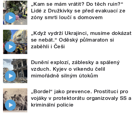
„Kam se mám vrátit? Do těch ruin?“
Lidé z Družkivky se před evakuací ze
zóny smrti loučí s domovem
„Když vydrží Ukrajinci, musíme dokázat
se nebát.“ Oděský půlmaraton si
zaběhli i Češi
Dunění explozí, záblesky a spálený
vzduch. Kyjev o víkendu čelil
mimořádně silným útokům
„Bordel“ jako prevence. Prostituci pro
vojáky v protektorátu organizovaly SS a
kriminální policie