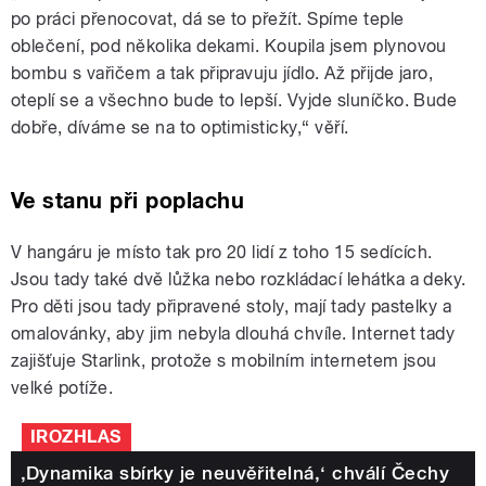
po práci přenocovat, dá se to přežít. Spíme teple
oblečení, pod několika dekami. Koupila jsem plynovou
bombu s vařičem a tak připravuju jídlo. Až přijde jaro,
oteplí se a všechno bude to lepší. Vyjde sluníčko. Bude
dobře, díváme se na to optimisticky,“ věří.
Ve stanu při poplachu
V hangáru je místo tak pro 20 lidí z toho 15 sedících.
Jsou tady také dvě lůžka nebo rozkládací lehátka a deky.
Pro děti jsou tady připravené stoly, mají tady pastelky a
omalovánky, aby jim nebyla dlouhá chvíle. Internet tady
zajišťuje Starlink, protože s mobilním internetem jsou
velké potíže.
IROZHLAS
,Dynamika sbírky je neuvěřitelná,‘ chválí Čechy