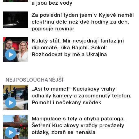
a jsou bez vody
Za poslední týden jsem v Kyjevě neměl
elektřinu déle než dvě hodiny za den,
popisuje novinář
Kulatý stůl: Mír nesjednají fantazijní
diplomaté, říká Rajchl. Sokol:
Rozhodovat by měla Ukrajina
NEJPOSLOUCHANĚJŠÍ
„Asi to máme!“ Kuciakovy vrahy
odhalily kamery a zapomenutý telefon.
Pomohl i nečekaný svědek
Manipulace s těly a chyba patologa.
Šetření Kuciakovy vraždy provázely
otázky, zbraň se nenašla