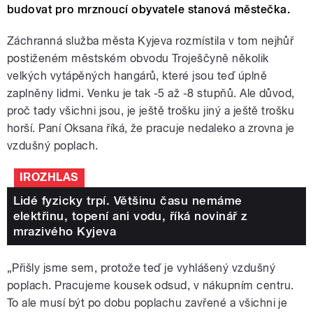
budovat pro mrznoucí obyvatele stanová městečka.
Záchranná služba města Kyjeva rozmístila v tom nejhůř
postiženém městském obvodu Troješčyně několik
velkých vytápěných hangárů, které jsou teď úplně
zaplněny lidmi. Venku je tak -5 až -8 stupňů. Ale důvod,
proč tady všichni jsou, je ještě trošku jiný a ještě trošku
horší. Paní Oksana říká, že pracuje nedaleko a zrovna je
vzdušný poplach.
IROZHLAS
Lidé fyzicky trpí. Většinu času nemáme
elektřinu, topení ani vodu, říká novinář z
mrazivého Kyjeva
„Přišly jsme sem, protože teď je vyhlášený vzdušný
poplach. Pracujeme kousek odsud, v nákupním centru.
To ale musí být po dobu poplachu zavřené a všichni je