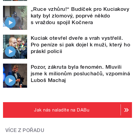
„Ruce vzhůru!“ Budíček pro Kuciakovy
katy byl zlomový, poprvé někdo
s vraždou spojil Kočnera
Kuciak otevřel dveře a vrah vystřelil.
Pro peníze si pak dojel k muži, který ho
práskl policii
Pozor, zákruta byla fenomén. Mluvili
jsme k milionům posluchačů, vzpomíná
Luboš Machaj
Jak nás naladíte na DABu
VÍCE Z POŘADU