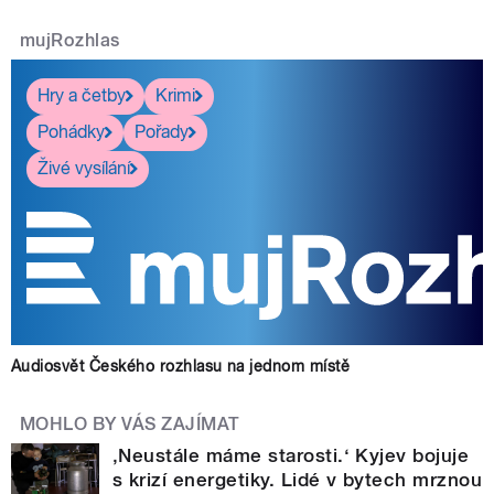
mujRozhlas
Hry a četby
Krimi
Pohádky
Pořady
Živé vysílání
Audiosvět Českého rozhlasu na jednom místě
MOHLO BY VÁS ZAJÍMAT
‚Neustále máme starosti.‘ Kyjev bojuje
s krizí energetiky. Lidé v bytech mrznou