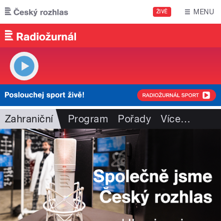
Přejít k hlavnímu obsahu
MENU
ŽIVĚ
Zahraniční
Program
Pořady
Více
…