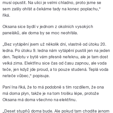
musí opustit. Na ulici je velmi chladno, proto jsme se
sem zašly ohřát a čekáme tady na konec poplachu,“
říká.
Oksana sice bydlí v jednom z okolních vysokých
paneláků, ale doma by se moc neohřála.
„Bez vytápění jsem už několik dní, vlastně od útoku 20.
ledna. Po útoku 9. ledna nám vytápění pustili jen na jeden
den. Teplotu v bytě vám přesně neřeknu, ale je tam dost
velká zima. Elektřinu sice čas od času zapnou, ale voda
teče, jen když jde proud, a to pouze studená. Teplá voda
neteče vůbec,“ popisuje.
Paní Ina říká, že to má podobně s tím rozdílem, že ona
má doma plyn, takže je na tom trošku lépe, protože
Oksana má doma všechno na elektřinu.
„Deset stupňů doma bude. Ale pokud tam chodíte jenom