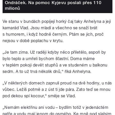
Ondráček. Na pomoc Kyjevu poslali přes 110
milionů
Ve stanu v bundách popíjejí horký čaj taky Anhelyna a její
kamarád Vlad. Jsou mladí a všechno se snaží brát
s humorem, i když hodně černým. Ptám se jich, proč
nejsou v době poplachu v krytu.
„Je tam zima. Už raději kdyby něco přiletělo, aspoň by
bylo teplo a umřeli bychom šťastní. Doma máme
v teplém pokoji devět stupňů a ve studeném u balkonu
sedm. A to už trvá několik dnů,“ říká Anhelyna.
„V některých domech zapnuli proud na dvě hodiny, u nás
vůbec. Ležíš potmě a z úst ti jde pára. Zato teď se mnou
pod dekou spí kocour,“ směje se Vlad.
„Nemám elektřinu ani vodu – bydlím totiž v jedenáctém
patře a vodu mají jenom do osmého. Ke mně pod slabým