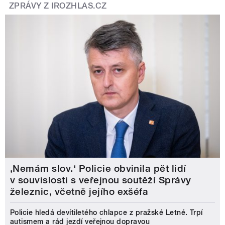
ZPRÁVY Z IROZHLAS.CZ
‚Nemám slov.‘ Policie obvinila pět lidí
v souvislosti s veřejnou soutěží Správy
železnic, včetně jejího exšéfa
Policie hledá devítiletého chlapce z pražské Letné. Trpí
autismem a rád jezdí veřejnou dopravou