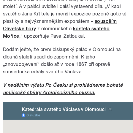
století. A v paláci uvidíte i další vystavená díla. „V kapli
svatého Jana Křtitele je menší expozice pozdně gotické
plastiky s nejvýznamnějším exponátem –
sousoším
Olivetské hory
z olomouckého
kostela svatého
Mořice
,“ upozorňuje Pavel Zatloukal.
Dodám ještě, že první biskupský palác v Olomouci na
dlouhá staletí upadl do zapomnění. K jeho
„znovuobjevení“ došlo až v roce 1867 při opravě
sousední katedrály svatého Václava.
V nedělním výletu Po Česku si prohlédneme bohaté
umělecké sbírky Arcidiecézního muzea.