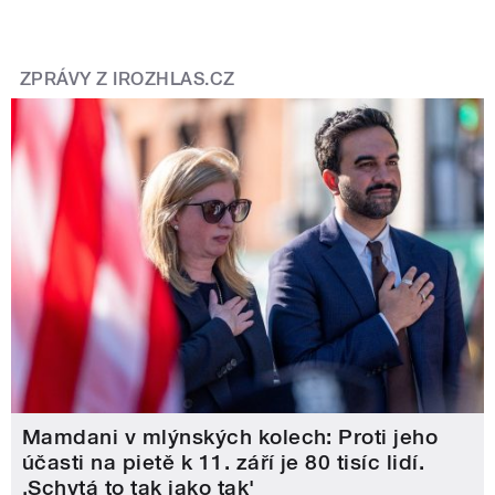
ZPRÁVY Z IROZHLAS.CZ
Mamdani v mlýnských kolech: Proti jeho
účasti na pietě k 11. září je 80 tisíc lidí.
‚Schytá to tak jako tak'