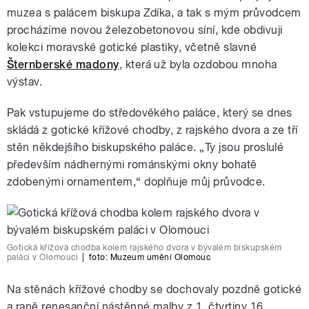
muzea s palácem biskupa Zdíka, a tak s mým průvodcem
procházíme novou železobetonovou síní, kde obdivuji
kolekci moravské gotické plastiky, včetně slavné
Šternberské madony
, která už byla ozdobou mnoha
výstav.
Pak vstupujeme do středověkého paláce, který se dnes
skládá z gotické křížové chodby, z rajského dvora a ze tří
stěn někdejšího biskupského paláce. „Ty jsou proslulé
především nádhernými románskými okny bohatě
zdobenými ornamentem,“ doplňuje můj průvodce.
Gotická křížová chodba kolem rajského dvora v bývalém biskupském
paláci v Olomouci
|
foto:
Muzeum umění Olomouc
Na stěnách křížové chodby se dochovaly pozdně gotické
a raně renesanční nástěnné malby z 1. čtvrtiny 16.