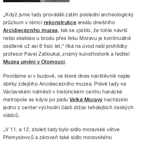
„Když jsme tady prováděli zatím poslední archeologický
průzkum v rámci
rekonstrukce
areálu dnešního
Arcidiecézního muzea
, tak se zjistilo, že tohle návrší
nebo skalisko u brodu přes řeku Moravu je kontinuálně
osídlené už asi 6 tisíc let,“ říká na úvod naší prohlídky
profesor Pavel Zatloukal, známý kunsthistorik a ředitel
Muzea umění v Olomouci
.
Povídáme si v budově, ve které dnes návštěvník najde
sbírky zdejšího Arcidiecézního muzea. Právě tady na
Václavském náměstí v historickém centru hanácké
metropole se kdysi po pádu
Velké Moravy
nacházelo
jedno z center východní části držav tehdejších českých
vládců.
„V 11. a 12. století tady bylo sídlo moravské větve
Přemyslovců a zároveň také sídlo moravského