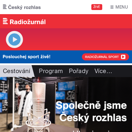
Přejít k hlavnímu obsahu
MENU
ŽIVĚ
Cestování
Program
Pořady
Více
…