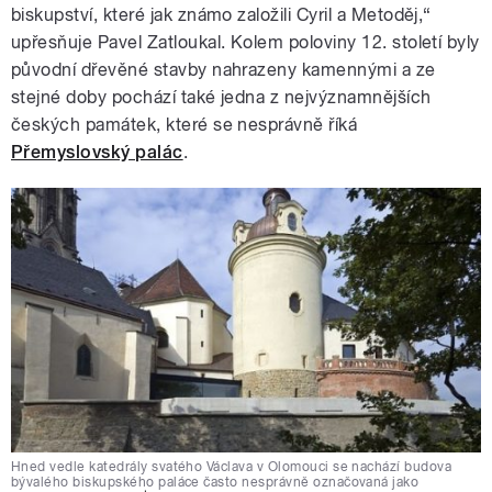
biskupství, které jak známo založili Cyril a Metoděj,“
upřesňuje Pavel Zatloukal. Kolem poloviny 12. století byly
původní dřevěné stavby nahrazeny kamennými a ze
stejné doby pochází také jedna z nejvýznamnějších
českých památek, které se nesprávně říká
Přemyslovský palác
.
Hned vedle katedrály svatého Václava v Olomouci se nachází budova
bývalého biskupského paláce často nesprávně označovaná jako