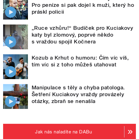
Pro peníze si pak dojel k muži, který ho
práskl policii
„Ruce vzhůru!“ Budíček pro Kuciakovy
katy byl zlomový, poprvé někdo
s vraždou spojil Kočnera
Kozub a Krhut o humoru: Čím víc víš,
tím víc si z toho můžeš utahovat
Manipulace s těly a chyba patologa.
Šetření Kuciakovy vraždy provázely
otázky, zbraň se nenašla
Jak nás naladíte na DABu