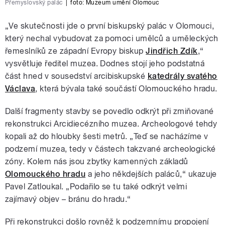
Přemyslovský palác
|
foto:
Muzeum umění Olomouc
„Ve skutečnosti jde o první biskupský palác v Olomouci,
který nechal vybudovat za pomoci umělců a uměleckých
řemeslníků ze západní Evropy biskup
Jindřich Zdík
,“
vysvětluje ředitel muzea. Dodnes stojí jeho podstatná
část hned v sousedství arcibiskupské
katedrály svatého
Václava
, která bývala také součástí Olomouckého hradu.
Další fragmenty stavby se povedlo odkrýt při zmiňované
rekonstrukci Arcidiecézního muzea. Archeologové tehdy
kopali až do hloubky šesti metrů. „Teď se nacházíme v
podzemí muzea, tedy v částech takzvané archeologické
zóny. Kolem nás jsou zbytky kamenných základů
Olomouckého hradu
a jeho někdejších paláců,“ ukazuje
Pavel Zatloukal. „Podařilo se tu také odkrýt velmi
zajímavý objev – bránu do hradu.“
Při rekonstrukci došlo rovněž k podzemnímu propojení