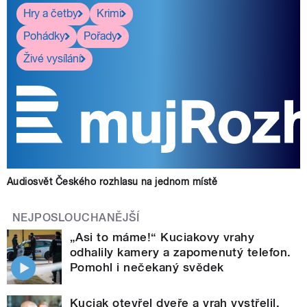
Hry a četby
Krimi
Pohádky
Pořady
Živé vysílání
Audiosvět Českého rozhlasu na jednom místě
NEJPOSLOUCHANĚJŠÍ
„Asi to máme!“ Kuciakovy vrahy
odhalily kamery a zapomenutý telefon.
Pomohl i nečekaný svědek
Kuciak otevřel dveře a vrah vystřelil.