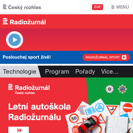
Přejít k hlavnímu obsahu
MENU
ŽIVĚ
Technologie
Program
Pořady
Více
…