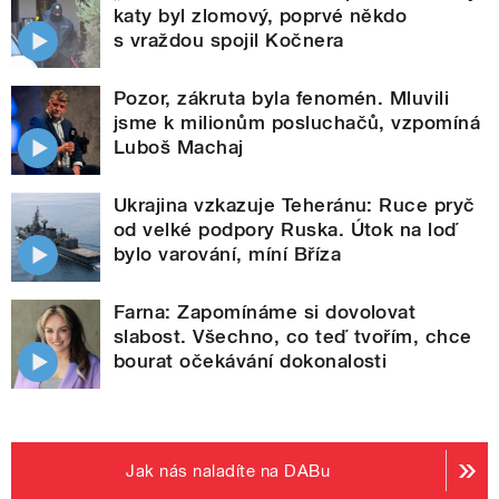
katy byl zlomový, poprvé někdo
s vraždou spojil Kočnera
Pozor, zákruta byla fenomén. Mluvili
jsme k milionům posluchačů, vzpomíná
Luboš Machaj
Ukrajina vzkazuje Teheránu: Ruce pryč
od velké podpory Ruska. Útok na loď
bylo varování, míní Bříza
Farna: Zapomínáme si dovolovat
slabost. Všechno, co teď tvořím, chce
bourat očekávání dokonalosti
Jak nás naladíte na DABu