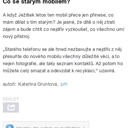
Co se starým mobilem?
A když Ježíšek letos ten mobil přece jen přinese, co
mám dělat s tím starým? Je jasné, že dítě o něj ztratí
zájem a bude chtít co nejdřív vyzkoušet, co všechno umí
nový přístroj.
„Starého telefonu se ale hned nezbavujte a nejdřív z něj
přesuňte do nového mobilu všechny důležité věci, a to
nejen fotografie, ale taky seznam kontaktů. Až potom ho
můžete celý smazat a odevzdat k recyklaci,“ uzavírá.
autoři:
Kateřina Gruntová
,
prh