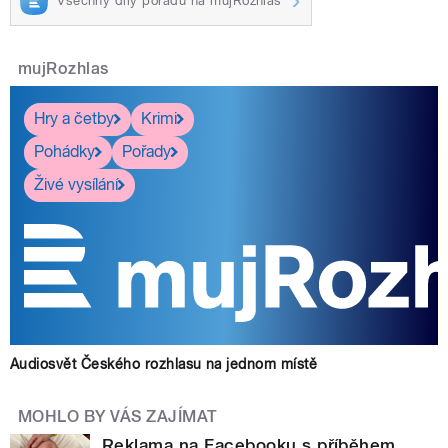
Všechny díly pořadu na mujRozhlas
mujRozhlas
Hry a četby
Krimi
Pohádky
Pořady
Živé vysílání
Audiosvět Českého rozhlasu na jednom místě
MOHLO BY VÁS ZAJÍMAT
Reklama na Facebooku s příběhem