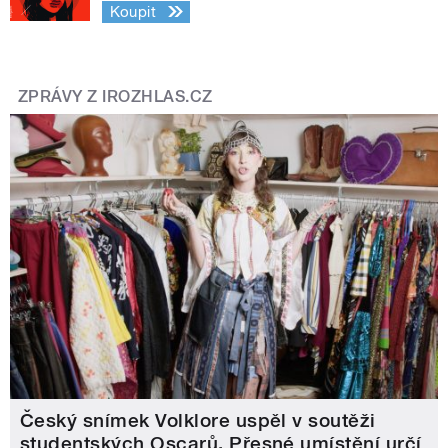
Koupit
ZPRÁVY Z IROZHLAS.CZ
Český snímek Volklore uspěl v soutěži
studentských Oscarů. Přesné umístění určí