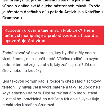
teď přemýšlíte, jak ho dětem nastavit a jak s nimi
vůbec o online světě a jeho nástrahách mluvit. To vše
je tématem dnešního dílu pořadu Antivirus s Kateřinou
Gruntovou.
Kupování úrovní a tajemných krabiček? Herní
průmysl manipuluje a přebírá vzorce z hazardu,
upozorňuje Antivirus
Žádná pevná věková hranice, kdy by děti měly dostat
vlastní mobil, se asi určit nedá. Většina rodičů ho svým
potomkům pořizuje ve chvíli, kdy začínají dojíždět do
školy nebo na kroužky.
„Na takovou komunikaci s rodičem dítěti stačí tlačítkový
telefon. Ty mívají větší výdrž baterie a taky jsou odolnější,
když spadnou na zem. Dítě se tak naučí o mobil starat,
hlídat si ho, pravidelně ho nabíjet a tak dále,“ vysvětluje
redaktorka Kateřina Gruntová.