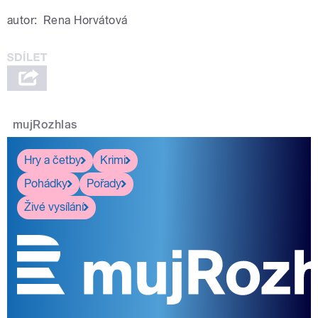
autor:
Rena Horvátová
mujRozhlas
Hry a četby
Krimi
Pohádky
Pořady
Živé vysílání