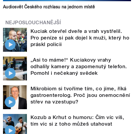
Audiosvět Českého rozhlasu na jednom místě
NEJPOSLOUCHANĚJŠÍ
Kuciak otevřel dveře a vrah vystřelil.
Pro peníze si pak dojel k muži, který ho
práskl policii
„Asi to máme!“ Kuciakovy vrahy
odhalily kamery a zapomenutý telefon.
Pomohl i nečekaný svědek
Mikrobiom si tvoříme tím, co jíme, říká
gastroenterolog. Proč jsou onemocnění
střev na vzestupu?
Kozub a Krhut o humoru: Čím víc víš,
tím víc si z toho můžeš utahovat