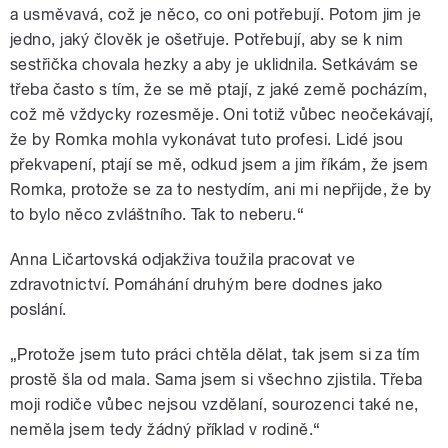
a usměvavá, což je něco, co oni potřebují. Potom jim je
jedno, jaký člověk je ošetřuje. Potřebují, aby se k nim
sestřička chovala hezky a aby je uklidnila. Setkávám se
třeba často s tím, že se mě ptají, z jaké země pocházím,
což mě vždycky rozesměje. Oni totiž vůbec neočekávají,
že by Romka mohla vykonávat tuto profesi. Lidé jsou
překvapení, ptají se mě, odkud jsem a jim říkám, že jsem
Romka, protože se za to nestydím, ani mi nepřijde, že by
to bylo něco zvláštního. Tak to neberu.“
Anna Ličartovská odjakživa toužila pracovat ve
zdravotnictví. Pomáhání druhým bere dodnes jako
poslání.
„Protože jsem tuto práci chtěla dělat, tak jsem si za tím
prostě šla od mala. Sama jsem si všechno zjistila. Třeba
moji rodiče vůbec nejsou vzdělaní, sourozenci také ne,
neměla jsem tedy žádný příklad v rodině.“