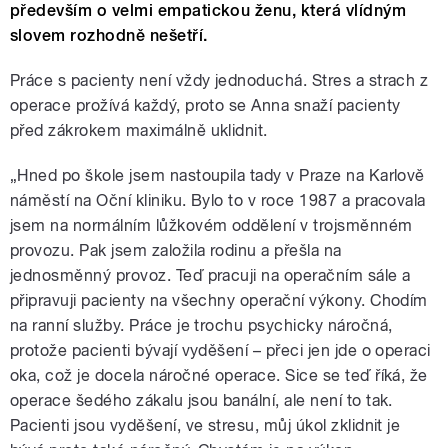
především o velmi empatickou ženu, která vlídným
slovem rozhodně nešetří.
Práce s pacienty není vždy jednoduchá. Stres a strach z
operace prožívá každý, proto se Anna snaží pacienty
před zákrokem maximálně uklidnit.
„Hned po škole jsem nastoupila tady v Praze na Karlově
náměstí na Oční kliniku. Bylo to v roce 1987 a pracovala
jsem na normálním lůžkovém oddělení v trojsměnném
provozu. Pak jsem založila rodinu a přešla na
jednosměnný provoz. Teď pracuji na operačním sále a
připravuji pacienty na všechny operační výkony. Chodím
na ranní služby. Práce je trochu psychicky náročná,
protože pacienti bývají vyděšení – přeci jen jde o operaci
oka, což je docela náročné operace. Sice se teď říká, že
operace šedého zákalu jsou banální, ale není to tak.
Pacienti jsou vyděšení, ve stresu, můj úkol zklidnit je