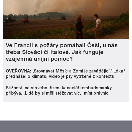
Ve Francii s požáry pomáhali Češi, u nás
třeba Slováci či Italové. Jak funguje
vzájemná unijní pomoc?
OVĚŘOVNA: ‚Srovnávat Měsíc a Zemi je zavádějící.‘ Lékař
přednášel o klimatu, video je prý vytržené z kontextu
Stížností na stavební řízení kanceláři ombudsmanky
přibývá. ‚Lidé by si měli stěžovat víc,‘ míní právníci