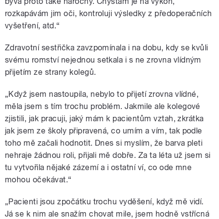
bývá proto také náročný. Chystám je na výkon,
rozkapávám jim oči, kontroluji výsledky z předoperačních
vyšetření, atd.“
Zdravotní sestřička zavzpomínala i na dobu, kdy se kvůli
svému romství nejednou setkala i s ne zrovna vlídným
přijetím ze strany kolegů.
„Když jsem nastoupila, nebylo to přijetí zrovna vlídné,
měla jsem s tím trochu problém. Jakmile ale kolegové
zjistili, jak pracuji, jaký mám k pacientům vztah, zkrátka
jak jsem ze školy připravená, co umím a vím, tak podle
toho mě začali hodnotit. Dnes si myslím, že barva pleti
nehraje žádnou roli, přijali mě dobře. Za ta léta už jsem si
tu vytvořila nějaké zázemí a i ostatní ví, co ode mne
mohou očekávat.“
„Pacienti jsou zpočátku trochu vyděšení, když mě vidí.
Já se k nim ale snažím chovat mile, jsem hodně vstřícná