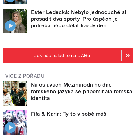
Ester Ledecká: Nebylo jednoduché si
prosadit dva sporty. Pro úspěch je
potřeba něco dělat každý den
Jak nás naladíte na DABu
VÍCE Z POŘADU
Na oslavách Mezinárodního dne
romského jazyka se připomínala romská
identita
Fífa & Karin: Ty to v sobě máš