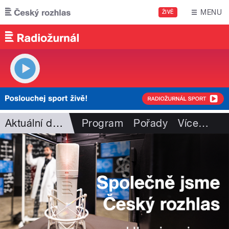
Přejít k hlavnímu obsahu
MENU
ŽIVĚ
Aktuální dění
Program
Pořady
Více
…