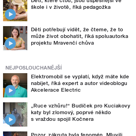
Děti, které čtou, jsou úspěšnější ve
škole i v životě, říká pedagožka
Děti potřebují vidět, že čteme, že to
může život obohatit, říká spoluautorka
projektu Mravenčí chůva
NEJPOSLOUCHANĚJŠÍ
Elektromobil se vyplatí, když máte kde
nabíjet, říká expert a autor videoblogu
Akcelerace Electric
„Ruce vzhůru!“ Budíček pro Kuciakovy
katy byl zlomový, poprvé někdo
s vraždou spojil Kočnera
Pozor, zákruta byla fenomén. Mluvili