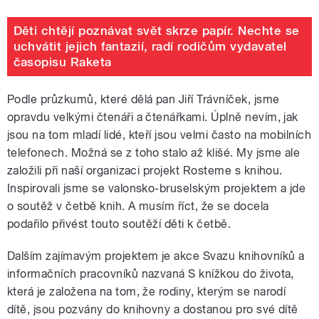
Děti chtějí poznávat svět skrze papír. Nechte se
uchvátit jejich fantazií, radí rodičům vydavatel
časopisu Raketa
Podle průzkumů, které dělá pan Jiří Trávníček, jsme
opravdu velkými čtenáři a čtenářkami. Úplně nevím, jak
jsou na tom mladí lidé, kteří jsou velmi často na mobilních
telefonech. Možná se z toho stalo až klišé. My jsme ale
založili při naší organizaci projekt Rosteme s knihou.
Inspirovali jsme se valonsko-bruselským projektem a jde
o soutěž v četbě knih. A musím říct, že se docela
podařilo přivést touto soutěží děti k četbě.
Dalším zajímavým projektem je akce Svazu knihovníků a
informačních pracovníků nazvaná S knížkou do života,
která je založena na tom, že rodiny, kterým se narodí
dítě, jsou pozvány do knihovny a dostanou pro své dítě