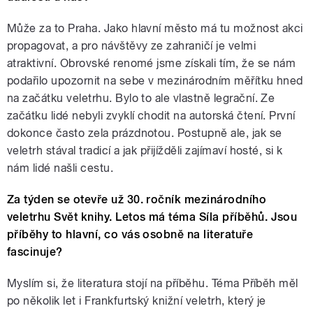
Může za to Praha. Jako hlavní město má tu možnost akci
propagovat, a pro návštěvy ze zahraničí je velmi
atraktivní. Obrovské renomé jsme získali tím, že se nám
podařilo upozornit na sebe v mezinárodním měřítku hned
na začátku veletrhu. Bylo to ale vlastně legrační. Ze
začátku lidé nebyli zvyklí chodit na autorská čtení. První
dokonce často zela prázdnotou. Postupně ale, jak se
veletrh stával tradicí a jak přijížděli zajímaví hosté, si k
nám lidé našli cestu.
Za týden se otevře už 30. ročník mezinárodního
veletrhu Svět knihy. Letos má téma Síla příběhů. Jsou
příběhy to hlavní, co vás osobně na literatuře
fascinuje?
Myslím si, že literatura stojí na příběhu. Téma Příběh měl
po několik let i Frankfurtský knižní veletrh, který je