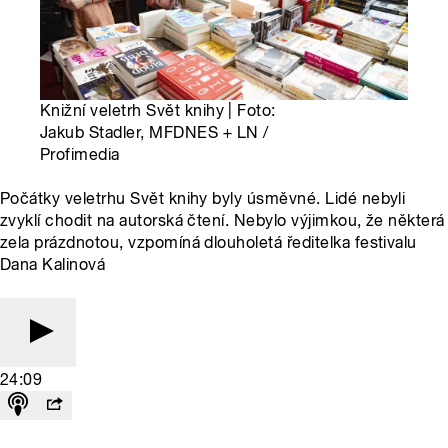
Knižní veletrh Svět knihy | Foto:
Jakub Stadler, MFDNES + LN /
Profimedia
Počátky veletrhu Svět knihy byly úsměvné. Lidé nebyli
zvyklí chodit na autorská čtení. Nebylo výjimkou, že některá
zela prázdnotou, vzpomíná dlouholetá ředitelka festivalu
Dana Kalinová
24:09