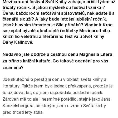
Mezinárodní festival Svět Knihy zahajuje příští týden už
třicátý ročník. S jakou myšlenkou festival vznikal?
Čemu každoroční setkávání spisovatelů, nakladatelů a
čtenářů slouží? A jaký bude letošní jubilejní ročník,
jehož hlavním tématem je Síla příběhů? Vladimír Kroc
se zeptal bývalé dlouholeté ředitelky Mezinárodního
knižního veletrhu a literárního festivalu Svět knihy
Dany Kalinové.
Nedávno jste obdržela čestnou cenu Magnesia Litera
za přínos knižní kultuře. Co takové ocenění pro vás
znamená?
Jde skutečně o prestižní cenu v oblasti světa knihy a
literatury. Takže jsem byla jednak překvapena, protože je
to už devět let, co jsem uspořádala poslední ročník.
Zároveň mě to ale i nesmírně potěšilo, stejně jako Jana
Kanzelsbergera, se kterým jsem u zrodu Světa knihy
před třiceti lety stála.