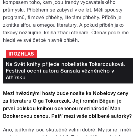
kompasem toho, kam jdou trendy vydavatelského
průmyslu. Příběhem se zabýval více let. Měli spousty
programů, filmové příběhy, literární příběhy. Příběh je
zkrátka alfou a omegou literatury. A pokud příběh jako
takový nezaujme, kniha ztrácí čtenáře. Čtenář podle mě
hledá ve své četbě hlavně příběh.
IROZHLAS
Na Svět knihy přijede nobelistka Tokarczuková.
Festival ocení autora Sansala vězněného v
Alžírsku
Mezi hvězdnými hosty bude nositelka Nobelovy ceny
za literaturu Olga Tokarczuk. Její román Běguni je
první polskou knihou oceněnou mezinárodní Man
Bookerovou cenou. Patří mezi vaše oblíbené autorky?
Ano, její knihy jsou skutečně velmi dobré. My jsme ji měli