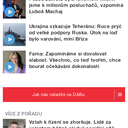
jsme k milionům posluchačů, vzpomíná
Luboš Machaj
Ukrajina vzkazuje Teheránu: Ruce pryč
od velké podpory Ruska. Útok na loď
bylo varování, míní Bříza
Farna: Zapomínáme si dovolovat
slabost. Všechno, co teď tvořím, chce
bourat očekávání dokonalosti
Jak nás naladíte na DABu
VÍCE Z POŘADU
Vztah k řízení se zhoršuje. Lidé za