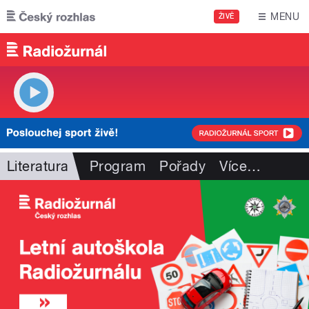
Přejít k hlavnímu obsahu
MENU
ŽIVĚ
Literatura
Program
Pořady
Více
…