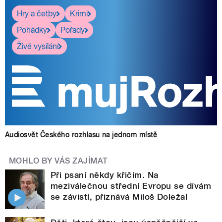
Hry a četby
Krimi
Pohádky
Pořady
Živé vysílání
Audiosvět Českého rozhlasu na jednom místě
MOHLO BY VÁS ZAJÍMAT
Při psaní někdy křičím. Na
meziválečnou střední Evropu se dívám
se závistí, přiznává Miloš Doležal