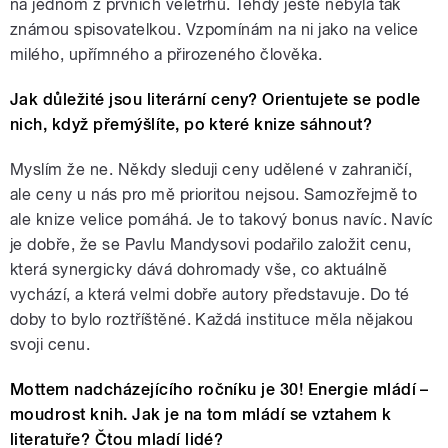
na jednom z prvních veletrhů. Tehdy ještě nebyla tak
známou spisovatelkou. Vzpomínám na ni jako na velice
milého, upřímného a přirozeného člověka.
Jak důležité jsou literární ceny? Orientujete se podle
nich, když přemýšlíte, po které knize sáhnout?
Myslím že ne. Někdy sleduji ceny udělené v zahraničí,
ale ceny u nás pro mě prioritou nejsou. Samozřejmě to
ale knize velice pomáhá. Je to takový bonus navíc. Navíc
je dobře, že se Pavlu Mandysovi podařilo založit cenu,
která synergicky dává dohromady vše, co aktuálně
vychází, a která velmi dobře autory představuje. Do té
doby to bylo roztříštěné. Každá instituce měla nějakou
svoji cenu.
Mottem nadcházejícího ročníku je 30! Energie mládí –
moudrost knih. Jak je na tom mládí se vztahem k
literatuře? Čtou mladí lidé?