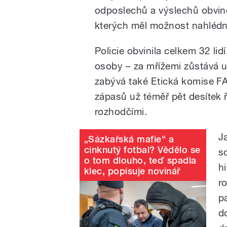
odposlechů a výslechů obvin
kterých měl možnost nahlédn
Policie obvinila celkem 32 lidí
osoby – za mřížemi zůstává u
zabývá také Etická komise FAČ
zápasů už téměř pět desítek ří
rozhodčími.
J
„Sázkařská mafie“ a
cinknutý fotbal? Vědělo se
s
o tom dlouho, teď spadla
h
klec, popisuje novinář
r
pa
d