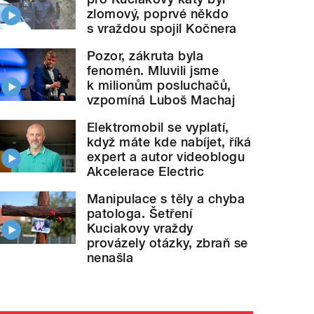
zlomový, poprvé někdo
s vraždou spojil Kočnera
Pozor, zákruta byla
fenomén. Mluvili jsme
k milionům posluchačů,
vzpomíná Luboš Machaj
Elektromobil se vyplatí,
když máte kde nabíjet, říká
expert a autor videoblogu
Akcelerace Electric
Manipulace s těly a chyba
patologa. Šetření
Kuciakovy vraždy
provázely otázky, zbraň se
nenašla