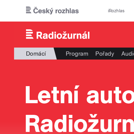
Přejít k hlavnímu obsahu
iRozhlas
Domácí
Program
Pořady
Audi