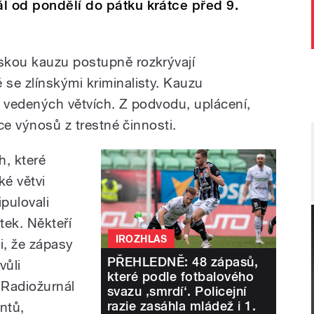
l od pondělí do pátku krátce před 9.
skou kauzu postupně rozkrývají
se zlínskými kriminalisty. Kauzu
ě vedených větvích. Z podvodu, uplácení,
ace výnosů z trestné činnosti.
h, které
ké větvi
ipulovali
tek. Někteří
IROZHLAS
li, že zápasy
PŘEHLEDNĚ: 48 zápasů,
vůli
které podle fotbalového
.
Radiožurnál
svazu ‚smrdí‘. Policejní
razie zasáhla mládež i 1.
entů,