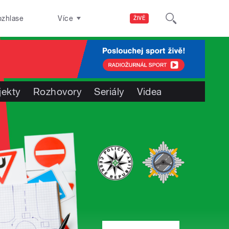
ozhlase
Více
ŽIVĚ
jekty
Rozhovory
Seriály
Videa