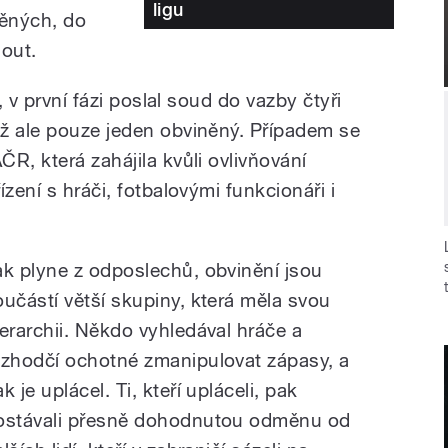
ligu
ěných, do
out.
, v první fázi poslal soud do vazby čtyři
ž ale pouze jeden obviněný. Případem se
R, která zahájila kvůli ovlivňování
zení s hráči, fotbalovými funkcionáři i
ak plyne z odposlechů, obvinění jsou
oučástí větší skupiny, která měla svou
ierarchii. Někdo vyhledával hráče a
ozhodčí ochotné zmanipulovat zápasy, a
k je uplácel. Ti, kteří upláceli, pak
ostávali přesně dohodnutou odměnu od