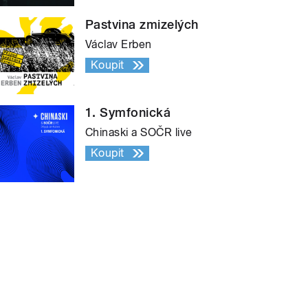
Pastvina zmizelých
Václav Erben
Koupit
1. Symfonická
Chinaski a SOČR live
Koupit