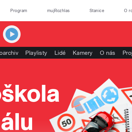
Program
mujRozhlas
Stanice
O r
oarchiv
Playlisty
Lidé
Kamery
O nás
Pro