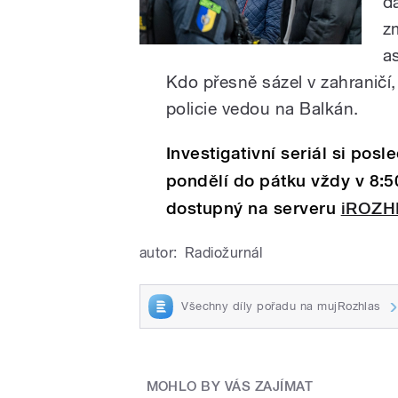
da
z
a
Kdo přesně sázel v zahraničí, 
policie vedou na Balkán.
Investigativní seriál si po
pondělí do pátku vždy v 8:
dostupný na serveru
iROZH
autor:
Radiožurnál
Všechny díly pořadu na mujRozhlas
MOHLO BY VÁS ZAJÍMAT