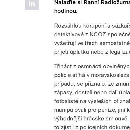
Nalaďte si Ranní Radiožurná
hodinou.
Rozsáhlou korupční a sázkař
detektivové z NCOZ společně 
vyšetřují ve třech samostatn
přijetí úplatku nebo z legaliz
Třináct z osmnácti obviněnýc
policie stíhá v moravskoslezs
případu, se přiznalo, že zman
zápasy, dostali nebo dali úpla
fotbalisté na výsleších přizna
manipulovali pro peníze, jiní k
výhodnější hráčské smlouvě
to zjistil z policejních dokum