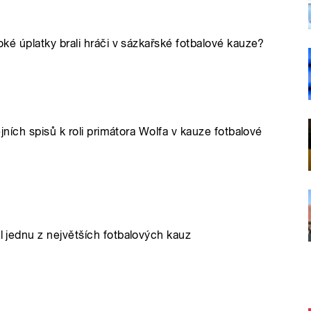
soké úplatky brali hráči v sázkařské fotbalové kauze?
cejních spisů k roli primátora Wolfa v kauze fotbalové
il jednu z největších fotbalových kauz