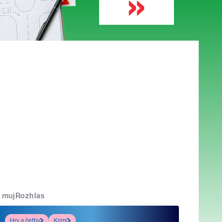
mujRozhlas
Hry a četby
Krimi