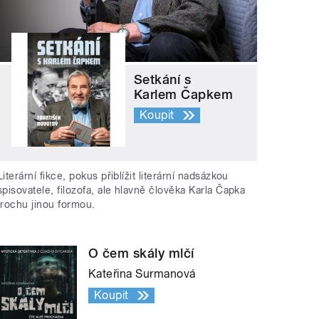
Setkání s
Karlem Čapkem
Koupit
Literární fikce, pokus přiblížit literární nadsázkou
spisovatele, filozofa, ale hlavně člověka Karla Čapka
trochu jinou formou.
O čem skály mlčí
Kateřina Surmanová
Koupit