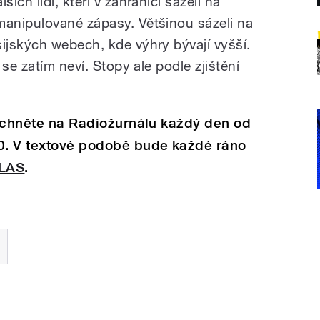
lších lidí, kteří v zahraničí sázeli na
manipulované zápasy. Většinou sázeli na
sijských webech, kde výhry bývají vyšší.
se zatím neví. Stopy ale podle zjištění
slechněte na Radiožurnálu každý den od
50. V textové podobě bude každé ráno
LAS
.