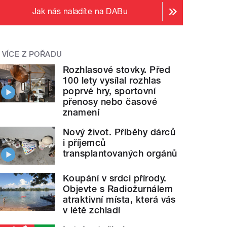
Jak nás naladíte na DABu
VÍCE Z POŘADU
Rozhlasové stovky. Před
100 lety vysílal rozhlas
poprvé hry, sportovní
přenosy nebo časové
znamení
Nový život. Příběhy dárců
i příjemců
transplantovaných orgánů
Koupání v srdci přírody.
Objevte s Radiožurnálem
atraktivní místa, která vás
v létě zchladí