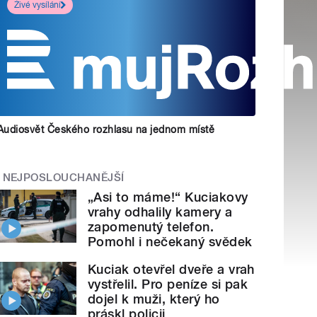
Živé vysílání
Audiosvět Českého rozhlasu na jednom místě
NEJPOSLOUCHANĚJŠÍ
„Asi to máme!“ Kuciakovy
vrahy odhalily kamery a
zapomenutý telefon.
Pomohl i nečekaný svědek
Kuciak otevřel dveře a vrah
vystřelil. Pro peníze si pak
dojel k muži, který ho
práskl policii