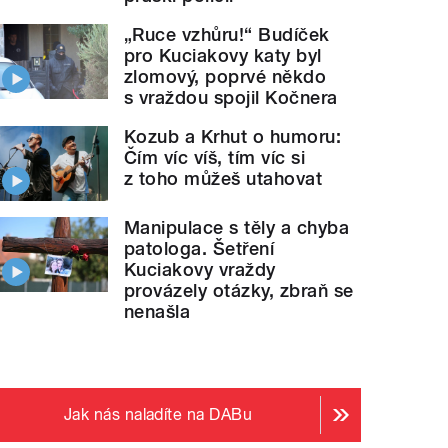
„Ruce vzhůru!“ Budíček
pro Kuciakovy katy byl
zlomový, poprvé někdo
s vraždou spojil Kočnera
Kozub a Krhut o humoru:
Čím víc víš, tím víc si
z toho můžeš utahovat
Manipulace s těly a chyba
patologa. Šetření
Kuciakovy vraždy
provázely otázky, zbraň se
nenašla
Jak nás naladíte na DABu