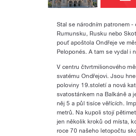
Stal se národním patronem -
Rumunsku, Rusku nebo Skots
pouť apoštola Ondřeje ve mě
Peloponés. A tam se vydal i 
V centru čtvrtmilionového mě
svatému Ondřejovi. Jsou hned 
poloviny 19.století a nová ka
svatostánkem na Balkáně a je
něj 5 a půl tisíce věřících. I
metrů. Na kupoli stojí pětimet
jen několik kroků od místa, kd
roce 70 našeho letopočtu sk