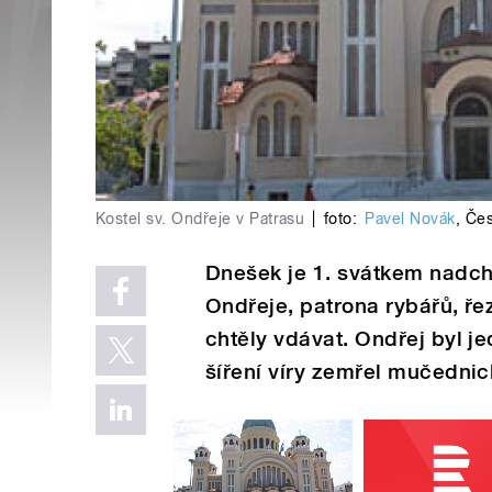
Kostel sv. Ondřeje v Patrasu
|
foto:
Pavel Novák
,
Čes
Dnešek je 1. svátkem nadch
Ondřeje, patrona rybářů, řez
chtěly vdávat. Ondřej byl je
šíření víry zemřel mučednick