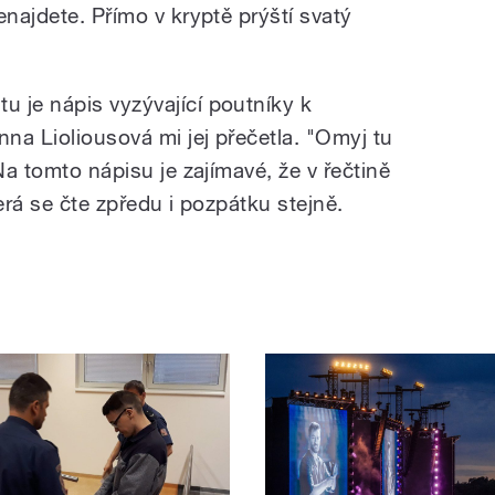
enajdete. Přímo v kryptě prýští svatý
 je nápis vyzývající poutníky k
na Lioliousová mi jej přečetla. "Omyj tu
Na tomto nápisu je zajímavé, že v řečtině
erá se čte zpředu i pozpátku stejně.