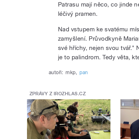
Patrasu mají něco, co jinde n
léčivý pramen.
Nad vstupem ke svatému místu
zamyšlení. Průvodkyně Marian
své hříchy, nejen svou tvář." 
je to palindrom. Tedy věta, kt
autoři:
mkp
,
pan
ZPRÁVY Z IROZHLAS.CZ