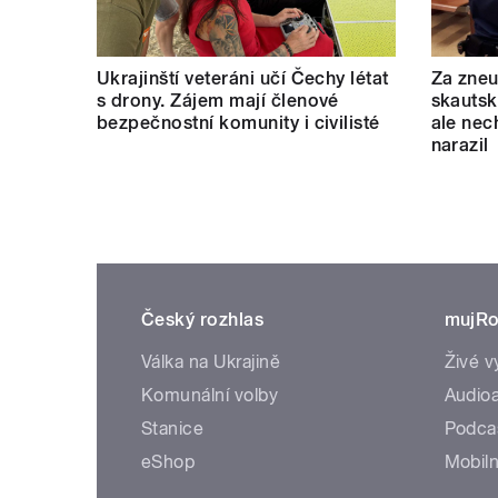
Ukrajinští veteráni učí Čechy létat
Za zneu
s drony. Zájem mají členové
skautský
bezpečnostní komunity i civilisté
ale nec
narazil
Český rozhlas
mujRo
Válka na Ukrajině
Živé v
Komunální volby
Audioa
Stanice
Podca
eShop
Mobiln