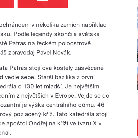
 ochráncem v několika zemích například
ku. Podle legendy skončila světská
stě Patras na řeckém poloostrově
náš zpravodaj Pavel Novák.
sta Patras stojí dva kostely zasvěcené
vedle sebe. Starší bazilika z první
tedrála o 130 let mladší. Je největším
dním z největších v Evropě. Vejde se do
mpozantní je výška centrálního dómu. 46
rový pozlacený kříž. Tato katedrála stojí
e apoštol Ondřej na kříži ve tvaru X v
onal.