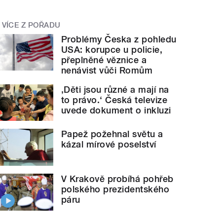
VÍCE Z POŘADU
Problémy Česka z pohledu
USA: korupce u policie,
přeplněné věznice a
nenávist vůči Romům
‚Děti jsou různé a mají na
to právo.‘ Česká televize
uvede dokument o inkluzi
Papež požehnal světu a
kázal mírové poselství
V Krakově probíhá pohřeb
polského prezidentského
páru