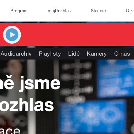
Program
mujRozhlas
Stanice
O r
Audioarchiv
Playlisty
Lidé
Kamery
O nás