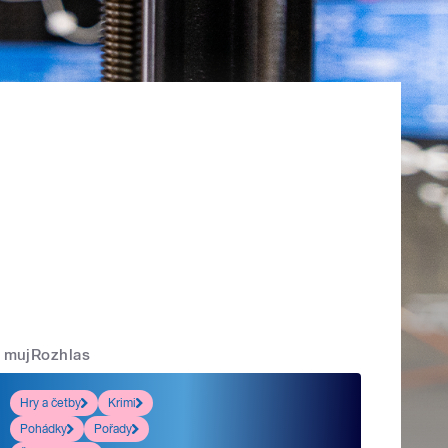
mujRozhlas
Hry a četby
Krimi
Pohádky
Pořady