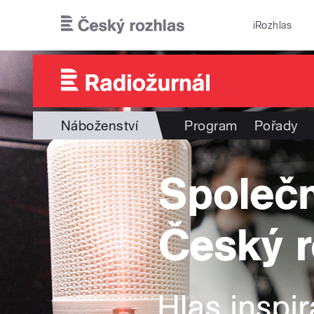
Přejít k hlavnímu obsahu
iRozhlas
Náboženství
Program
Pořady