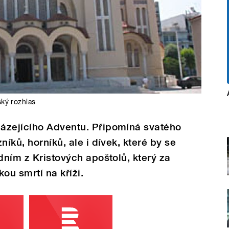
ký rozhlas
ázejícího Adventu. Připomíná svatého
níků, horníků, ale i dívek, které by se
dním z Kristových apoštolů, který za
ou smrtí na kříži.