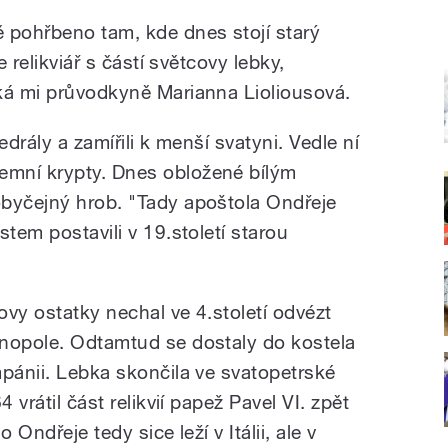
 pohřbeno tam, kde dnes stojí starý
e relikviář s částí světcovy lebky,
ká mi průvodkyně Marianna Lioliousová.
edrály a zamířili k menší svatyni. Vedle ní
mní krypty. Dnes obložené bílým
obyčejný hrob. "Tady apoštola Ondřeje
stem postavili v 19.století starou
vy ostatky nechal ve 4.století odvézt
inopole. Odtamtud se dostaly do kostela
mpánii. Lebka skončila ve svatopetrské
 vrátil část relikvií papež Pavel VI. zpět
 Ondřeje tedy sice leží v Itálii, ale v