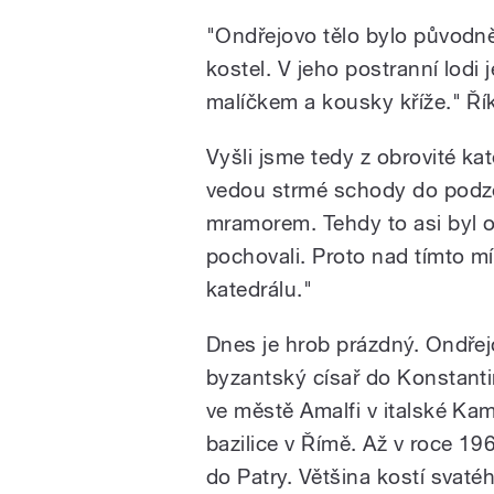
"Ondřejovo tělo bylo původně
kostel. V jeho postranní lodi j
malíčkem a kousky kříže." Ří
Vyšli jsme tedy z obrovité kat
vedou strmé schody do podze
mramorem. Tehdy to asi byl 
pochovali. Proto nad tímto mí
katedrálu."
Dnes je hrob prázdný. Ondřejo
byzantský císař do Konstant
ve městě Amalfi v italské Ka
bazilice v Římě. Až v roce 1964
do Patry. Většina kostí svatého