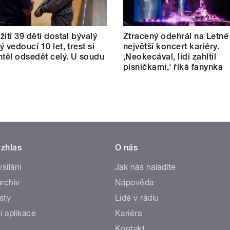
žití 39 dětí dostal bývalý
Ztracený odehrál na Letné
 vedoucí 10 let, trest si
největší koncert kariéry.
htěl odsedět celý. U soudu
‚Neokecával, lidi zahltil
písničkami,‘ říká fanynka
zhlas
O nás
ysílání
Jak nás naladíte
rchiv
Nápověda
sty
Lidé v rádiu
í aplikace
Kariéra
Kontakt