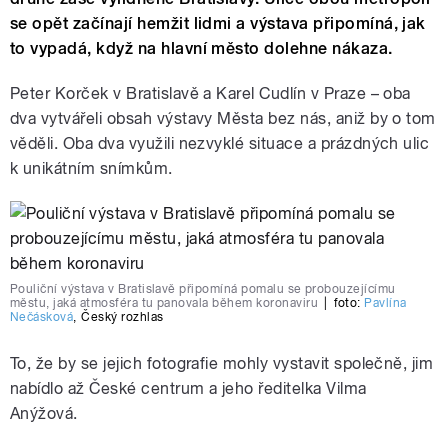
se opět začínají hemžit lidmi a výstava připomíná, jak
to vypadá, když na hlavní město dolehne nákaza.
Peter Korček v Bratislavě a Karel Cudlín v Praze – oba
dva vytvářeli obsah výstavy Města bez nás, aniž by o tom
věděli. Oba dva využili nezvyklé situace a prázdných ulic
k unikátním snímkům.
Pouliční výstava v Bratislavě připomíná pomalu se probouzejícímu
městu, jaká atmosféra tu panovala během koronaviru
|
foto:
Pavlína
Nečásková
,
Český rozhlas
To, že by se jejich fotografie mohly vystavit společně, jim
nabídlo až České centrum a jeho ředitelka Vilma
Anýžová.