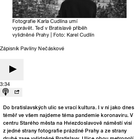
Fotografie Karla Cudlína umí
vyprávět. Teď v Bratislavě příběh
vylidněné Prahy | Foto: Karel Cudlín
Zápisník Pavlíny Nečáskové
3:34
Do bratislavských ulic se vrací kultura. I v ní jako dnes
téměř ve všem najdeme téma pandemie koronaviru. V
centru Starého města na Hviezdoslavově náměstí visí
z jedné strany fotografie prázdné Prahy a ze strany
druhé zase vylidněné Bratislavy. Ulice obou metropolí