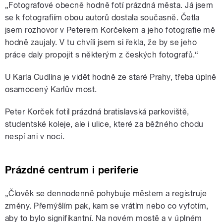
„
Fotografové obecně hodně fotí prázdná města. Já jsem
se k fotografiím obou autorů dostala současně. Četla
jsem rozhovor v Peterem Korčekem a jeho fotografie mě
hodně zaujaly. V tu chvíli jsem si řekla, že by se jeho
práce daly propojit s některým z českých fotografů.“
U Karla Cudlína je vidět hodně ze staré Prahy, třeba úplně
osamocený Karlův most.
Peter Korček fotil prázdná bratislavská parkoviště,
studentské koleje, ale i ulice, které za běžného chodu
nespí ani v noci.
Prázdné centrum i periferie
„
Člověk se dennodenně pohybuje městem a registruje
změny. Přemýšlím pak, kam se vrátím nebo co vyfotím,
aby to bylo signifikantní. Na novém mostě a v úplném