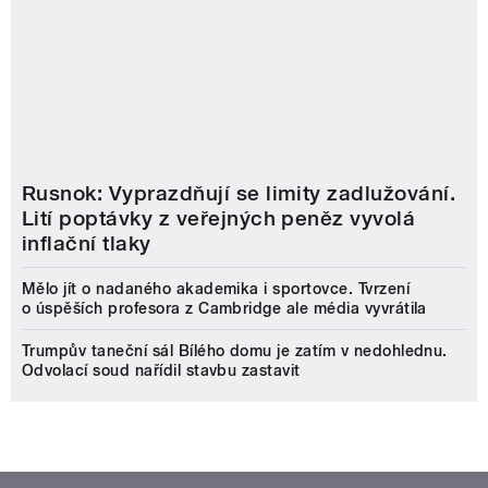
Rusnok: Vyprazdňují se limity zadlužování.
Lití poptávky z veřejných peněz vyvolá
inflační tlaky
Mělo jít o nadaného akademika i sportovce. Tvrzení
o úspěších profesora z Cambridge ale média vyvrátila
Trumpův taneční sál Bílého domu je zatím v nedohlednu.
Odvolací soud nařídil stavbu zastavit