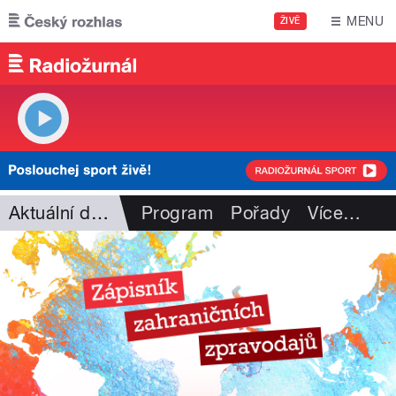
Přejít k hlavnímu obsahu
MENU
ŽIVĚ
Aktuální dění
Program
Pořady
Více
…