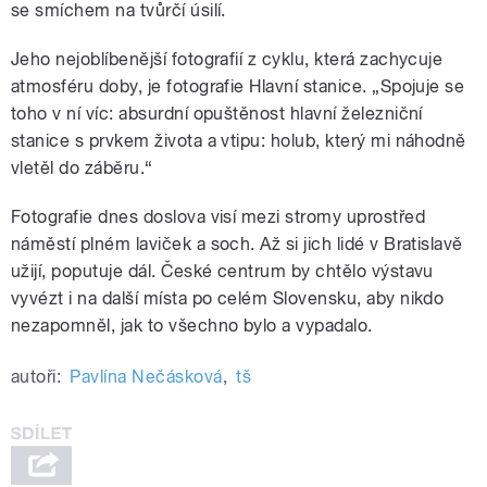
se smíchem na tvůrčí úsilí.
Jeho nejoblíbenější fotografií z cyklu, která zachycuje
atmosféru doby, je fotografie Hlavní stanice. „Spojuje se
toho v ní víc: absurdní opuštěnost hlavní železniční
stanice s prvkem života a vtipu: holub, který mi náhodně
vletěl do záběru.“
Fotografie dnes doslova visí mezi stromy uprostřed
náměstí plném laviček a soch. Až si jich lidé v Bratislavě
užijí, poputuje dál. České centrum by chtělo výstavu
vyvézt i na další místa po celém Slovensku, aby nikdo
nezapomněl, jak to všechno bylo a vypadalo.
autoři:
Pavlína Nečásková
,
tš