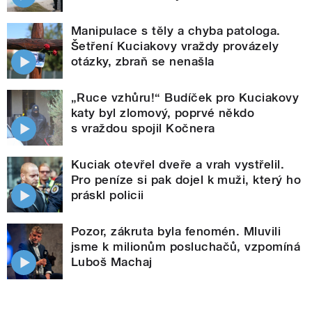
Manipulace s těly a chyba patologa.
Šetření Kuciakovy vraždy provázely
otázky, zbraň se nenašla
„Ruce vzhůru!“ Budíček pro Kuciakovy
katy byl zlomový, poprvé někdo
s vraždou spojil Kočnera
Kuciak otevřel dveře a vrah vystřelil.
Pro peníze si pak dojel k muži, který ho
práskl policii
Pozor, zákruta byla fenomén. Mluvili
jsme k milionům posluchačů, vzpomíná
Luboš Machaj