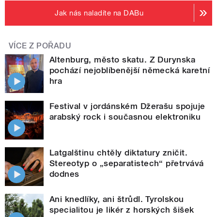
Jak nás naladíte na DABu
VÍCE Z POŘADU
Altenburg, město skatu. Z Durynska
pochází nejoblíbenější německá karetní
hra
Festival v jordánském Džerašu spojuje
arabský rock i současnou elektroniku
Latgalštinu chtěly diktatury zničit.
Stereotyp o „separatistech“ přetrvává
dodnes
Ani knedlíky, ani štrůdl. Tyrolskou
specialitou je likér z horských šišek