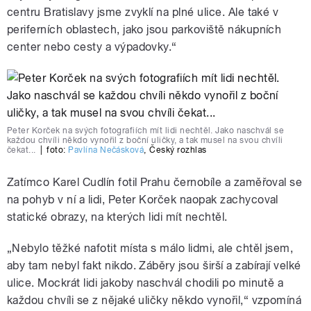
centru Bratislavy jsme zvyklí na plné ulice. Ale také v
periferních oblastech, jako jsou parkoviště nákupních
center nebo cesty a výpadovky.
“
Peter Korček na svých fotografiích mít lidi nechtěl. Jako naschvál se
každou chvíli někdo vynořil z boční uličky, a tak musel na svou chvíli
čekat...
|
foto:
Pavlína Nečásková
,
Český rozhlas
Zat
ímco Karel Cudlín fotil Prahu černobíle a zaměřoval se
na pohyb v ní a lidi, Peter Korček naopak zachycoval
statické obrazy, na kterých lidi mít nechtěl.
„
Nebylo těžké nafotit místa s málo lidmi, ale chtěl jsem,
aby tam nebyl fakt nikdo. Záběry jsou širší a zabírají velké
ulice. Mockrát lidi jakoby naschvál chodili po minutě a
každou chvíli se z nějaké uličky někdo vynořil,“ vzpomíná