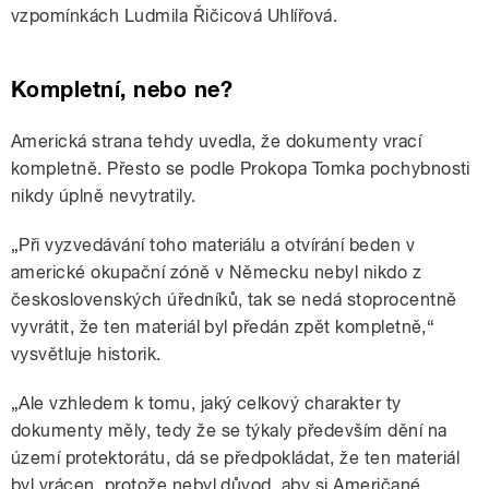
vzpomínkách Ludmila Řičicová Uhlířová.
Kompletní, nebo ne?
Americká strana tehdy uvedla, že dokumenty vrací
kompletně. Přesto se podle Prokopa Tomka pochybnosti
nikdy úplně nevytratily.
„Při vyzvedávání toho materiálu a otvírání beden v
americké okupační zóně v Německu nebyl nikdo z
československých úředníků, tak se nedá stoprocentně
vyvrátit, že ten materiál byl předán zpět kompletně,“
vysvětluje historik.
„Ale vzhledem k tomu, jaký celkový charakter ty
dokumenty měly, tedy že se týkaly především dění na
území protektorátu, dá se předpokládat, že ten materiál
byl vrácen, protože nebyl důvod, aby si Američané