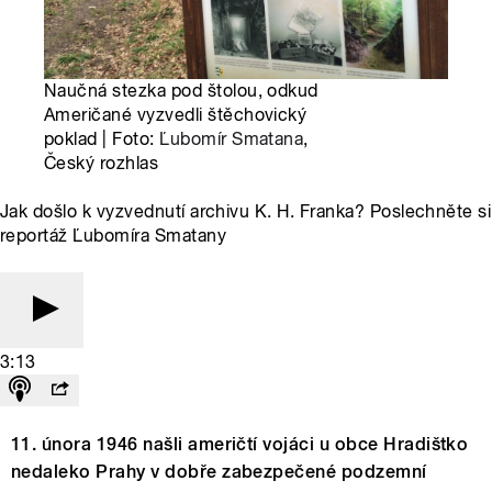
Naučná stezka pod štolou, odkud
Američané vyzvedli štěchovický
poklad | Foto:
Ľubomír Smatana
,
Český rozhlas
Jak došlo k vyzvednutí archivu K. H. Franka? Poslechněte si
reportáž Ľubomíra Smatany
3:13
11. února 1946 našli američtí vojáci u obce Hradištko
nedaleko Prahy v dobře zabezpečené podzemní