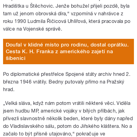
Hradištka u Štěchovic. Jenže bohužel přijeli pozdě, byla
tam už jenom obrovská díra,“ vzpomíná v nahrávce z
roku 1990 Ludmila Řičicová Uhlířová, která pracovala po
válce na Vojenské správě.
Doufal v klidné místo pro rodinu, dostal oprátku.
Cesta K. H. Franka z amerického zajetí na
šibenici
Po diplomatické přestřelce Spojené státy archiv hned 2.
března 1946 vrátily. Bedny putovaly přímo na Pražský
hrad.
„Velká sláva, když nám potom vrátili některé věci. Viděla
jsem hudbu MP, americké vojáky v bílých přilbách, jak
přivezli slavnostně několik beden, které byly dány napřed
do Vladislavského sálu, potom do Jiřského kláštera. No a
začalo to být přísně utajováno,“ pokračuje ve