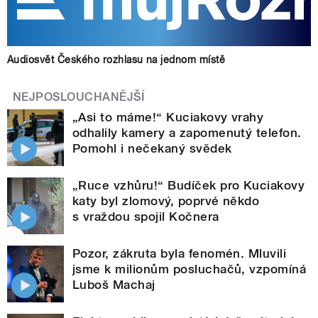
Audiosvět Českého rozhlasu na jednom místě
NEJPOSLOUCHANĚJŠÍ
„Asi to máme!“ Kuciakovy vrahy
odhalily kamery a zapomenutý telefon.
Pomohl i nečekaný svědek
„Ruce vzhůru!“ Budíček pro Kuciakovy
katy byl zlomový, poprvé někdo
s vraždou spojil Kočnera
Pozor, zákruta byla fenomén. Mluvili
jsme k milionům posluchačů, vzpomíná
Luboš Machaj