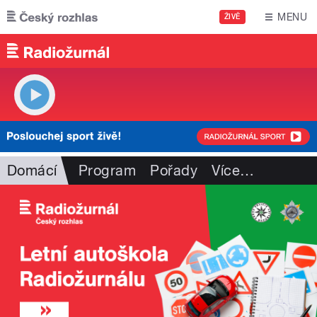
Přejít k hlavnímu obsahu
MENU
ŽIVĚ
Domácí
Program
Pořady
Více
…