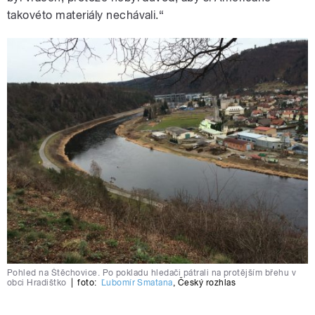
takovéto materiály nechávali.“
Pohled na Štěchovice. Po pokladu hledači pátrali na protějším břehu v
obci Hradištko
|
foto:
Ľubomír Smatana
,
Český rozhlas