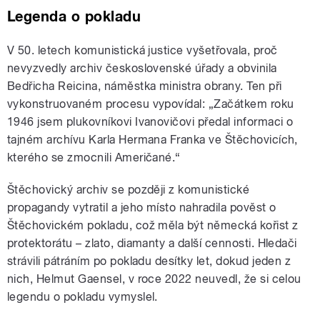
Legenda o pokladu
V 50. letech komunistická justice vyšetřovala, proč
nevyzvedly archiv československé úřady a obvinila
Bedřicha Reicina, náměstka ministra obrany. Ten při
vykonstruovaném procesu vypovídal: „Začátkem roku
1946 jsem plukovníkovi Ivanovičovi předal informaci o
tajném archívu Karla Hermana Franka ve Štěchovicích,
kterého se zmocnili Američané.“
Štěchovický archiv se později z komunistické
propagandy vytratil a jeho místo nahradila pověst o
Štěchovickém pokladu, což měla být německá kořist z
protektorátu – zlato, diamanty a další cennosti. Hledači
strávili pátráním po pokladu desítky let, dokud jeden z
nich, Helmut Gaensel, v roce 2022 neuvedl, že si celou
legendu o pokladu vymyslel.