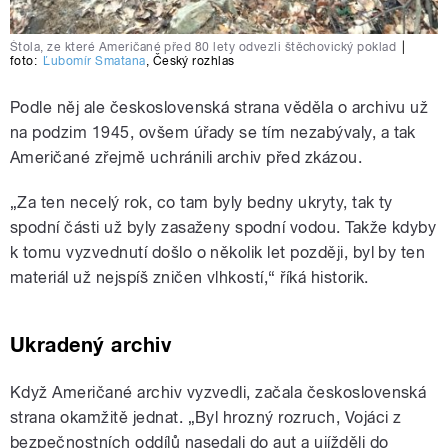
Štola, ze které Američané před 80 lety odvezli štěchovický poklad
|
foto:
Ľubomír Smatana
,
Český rozhlas
Podle něj ale československá strana věděla o archivu už
na podzim 1945, ovšem úřady se tím nezabývaly, a tak
Američané zřejmě uchránili archiv před zkázou.
„Za ten necelý rok, co tam byly bedny ukryty, tak ty
spodní části už byly zasaženy spodní vodou. Takže kdyby
k tomu vyzvednutí došlo o několik let později, byl by ten
materiál už nejspíš zničen vlhkostí,“ říká historik.
Ukradený archiv
Když Američané archiv vyzvedli, začala československá
strana okamžitě jednat. „Byl hrozný rozruch, Vojáci z
bezpečnostních oddílů nasedali do aut a ujížděli do