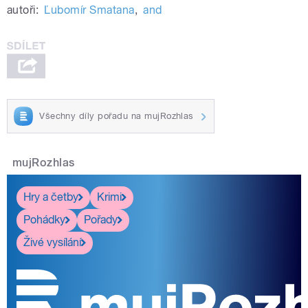
autoři:
Ľubomír Smatana
,
and
Všechny díly pořadu na mujRozhlas
mujRozhlas
Hry a četby
Krimi
Pohádky
Pořady
Živé vysílání