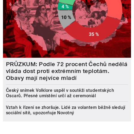
PRŮZKUM: Podle 72 procent Čechů nedělá
vláda dost proti extrémním teplotám.
Obavy mají nejvíce mladí
Český snímek Volklore uspěl v soutěži studentských
Oscarů. Přesné umístění určí až ceremoniál
Vztah k řízení se zhoršuje. Lidé za volantem běžně sledují
sociální sítě, upozorňuje Novotný