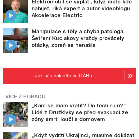
Elektromobil se vyplatí, když máte kde
nabíjet, říká expert a autor videoblogu
Akcelerace Electric
Manipulace s těly a chyba patologa.
Šetření Kuciakovy vraždy provázely
otázky, zbraň se nenašla
Jak nás naladíte na DABu
VÍCE Z POŘADU
„Kam se mám vrátit? Do těch ruin?“
Lidé z Družkivky se před evakuací ze
zóny smrti loučí s domovem
„Když vydrží Ukrajinci, musíme dokázat