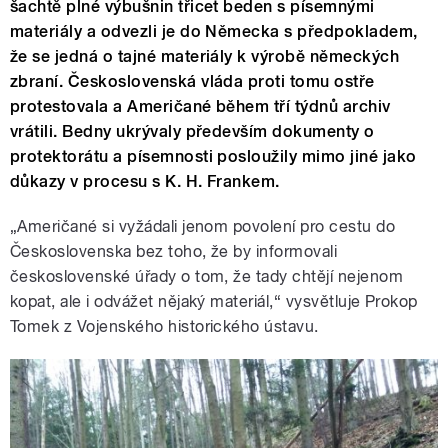
šachtě plné výbušnin třicet beden s písemnými
materiály a odvezli je do Německa s předpokladem,
že se jedná o tajné materiály k výrobě německých
zbraní. Československá vláda proti tomu ostře
protestovala a Američané během tří týdnů archiv
vrátili. Bedny ukrývaly především dokumenty o
protektorátu a písemnosti posloužily mimo jiné jako
důkazy v procesu s K. H. Frankem.
„Američané si vyžádali jenom povolení pro cestu do
Československa bez toho, že by informovali
československé úřady o tom, že tady chtějí nejenom
kopat, ale i odvážet nějaký materiál,“ vysvětluje Prokop
Tomek z Vojenského historického ústavu.