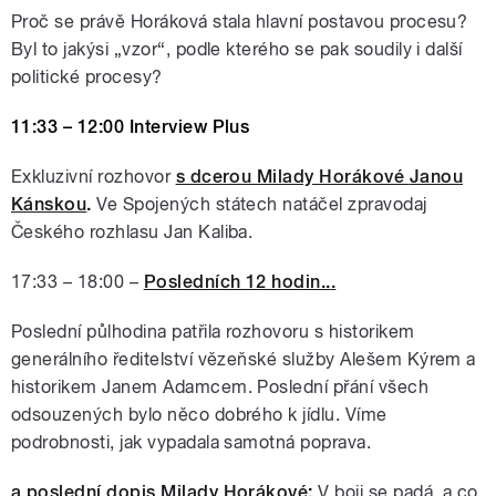
Proč se právě Horáková stala hlavní postavou procesu?
Byl to jakýsi „vzor“, podle kterého se pak soudily i další
politické procesy?
11:33 – 12:00 Interview Plus
Exkluzivní rozhovor
s dcerou Milady Horákové
Janou
Kánskou
.
Ve Spojených státech natáčel zpravodaj
Českého rozhlasu Jan Kaliba.
17:33 – 18:00 –
Posledních 12 hodin..
.
Poslední půlhodina patřila rozhovoru s historikem
generálního ředitelství vězeňské služby Alešem Kýrem a
historikem Janem Adamcem. Poslední přání všech
odsouzených bylo něco dobrého k jídlu. Víme
podrobnosti, jak vypadala samotná poprava.
a poslední dopis Milady Horákové
:
V boji se padá, a co