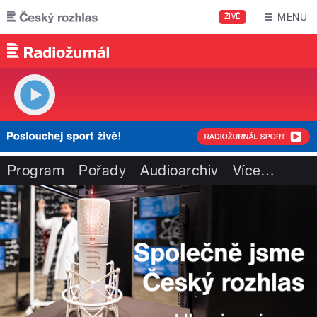
Přejít k hlavnímu obsahu
MENU
ŽIVĚ
Program
Pořady
Audioarchiv
Více
…