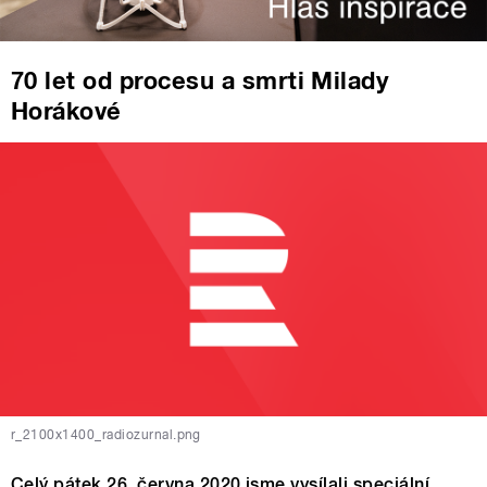
70 let od procesu a smrti Milady
Horákové
r_2100x1400_radiozurnal.png
Celý pátek 26. června 2020 jsme vysílali speciální