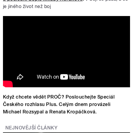
je jiného život než boj
Milada Horáková mi trochu připomíná
Václava Havla, říká ekonom Tomáš
Sedláček:
Když chcete vědět PROČ? Poslouchejte Speciál
Českého rozhlasu Plus. Celým dnem provázeli
Michael Rozsypal a Renata Kropáčková.
NEJNOVĚJŠÍ ČLÁNKY