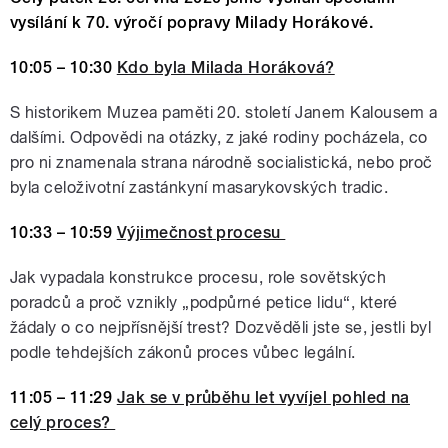
vysílání k 70. výročí popravy Milady Horákové.
10:05 – 10:30
Kdo byla Milada Horáková?
S historikem Muzea paměti 20. století Janem Kalousem a
dalšími. Odpovědi na otázky, z jaké rodiny pocházela, co
pro ni znamenala strana národně socialistická, nebo proč
byla celoživotní zastánkyní masarykovských tradic.
10:33 – 10:59
Výjimečnost procesu
Jak vypadala konstrukce procesu, role sovětských
poradců a proč vznikly „podpůrné petice lidu“, které
žádaly o co nejpřísnější trest? Dozvěděli jste se, jestli byl
podle tehdejších zákonů proces vůbec legální.
11:05 – 11:29
Jak se v průběhu let vyvíjel pohled na
celý proces?