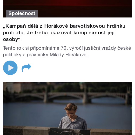
Společnost
„Kampaň dělá z Horákové barvotiskovou hrdinku
proti zlu. Je třeba ukazovat komplexnost její
osoby“
Tento rok si připomínáme 70. výročí justiční vraždy české
političky a právničky Milady Horákové.