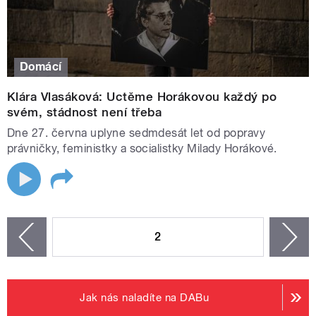
Domácí
Klára Vlasáková: Uctěme Horákovou každý po
svém, stádnost není třeba
Dne 27. června uplyne sedmdesát let od popravy
právničky, feministky a socialistky Milady Horákové.
STRÁNKY
2
n
zí
Jak nás naladíte na DABu