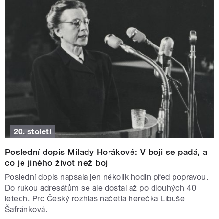
20. století
Poslední dopis Milady Horákové: V boji se padá, a
co je jiného život než boj
Poslední dopis napsala jen několik hodin před popravou.
Do rukou adresátům se ale dostal až po dlouhých 40
letech. Pro Český rozhlas načetla herečka Libuše
Šafránková.