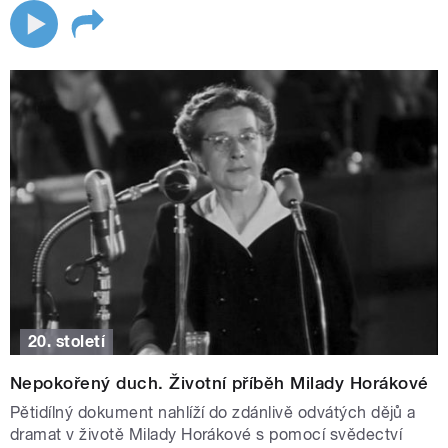
20. století
Nepokořený duch. Životní příběh Milady Horákové
Pětidílný dokument nahlíží do zdánlivě odvátých dějů a
dramat v životě Milady Horákové s pomocí svědectví